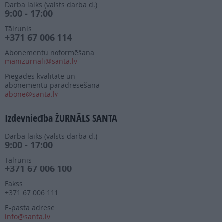
Darba laiks (valsts darba d.)
9:00 - 17:00
Tālrunis
+371 67 006 114
Abonementu noformēšana
manizurnali@santa.lv
Piegādes kvalitāte un
abonementu pāradresēšana
abone@santa.lv
Izdevniecība ŽURNĀLS SANTA
Darba laiks (valsts darba d.)
9:00 - 17:00
Tālrunis
+371 67 006 100
Fakss
+371 67 006 111
E-pasta adrese
info@santa.lv