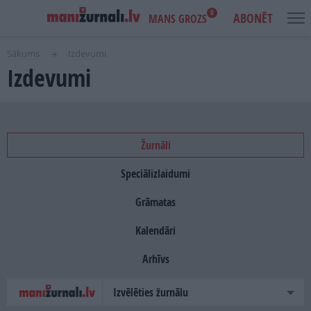
0
ABONĒT
MANS GROZS
Sākums
Izdevumi
Izdevumi
USER
MAIN
IENĀKT
ACCOUNT
NAVIGATION
MENU
AKCIJAS
NOTIKUMI
Žurnāli
Speciālizlaidumi
IZDEVUMI
Grāmatas
LASI PAR BRĪVU
Kalendāri
REKLĀMA
Arhīvs
IZDEVNIECĪBA
Izvēlēties žurnālu
PROJEKTI