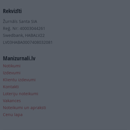
Rekvizīti
Žurnāls Santa SIA
Reģ. Nr: 40003044261
Swedbank, HABALV22
LV03HABA0007408032081
Manizurnali.lv
Notikumi
Izdevumi
Klientu izdevumi
Kontakti
Loteriju noteikumi
Vakances
Noteikumi un apraksti
Cenu lapa