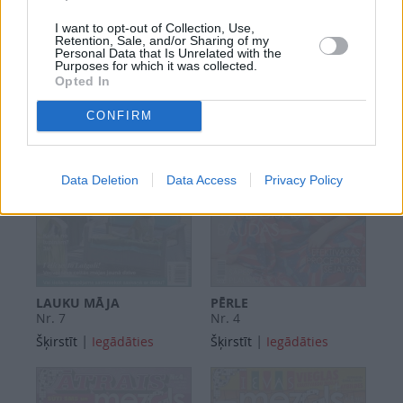
KLUBS
MEZGLA ZELTA MĪKLAS
Nr. 8
Nr. 7
I want to opt-out of Collection, Use,
Retention, Sale, and/or Sharing of my
|
|
Šķirstīt
Iegādāties
Šķirstīt
Iegādāties
Personal Data that Is Unrelated with the
Purposes for which it was collected.
Opted In
CONFIRM
Data Deletion
Data Access
Privacy Policy
LAUKU MĀJA
PĒRLE
Nr. 7
Nr. 4
|
|
Šķirstīt
Iegādāties
Šķirstīt
Iegādāties