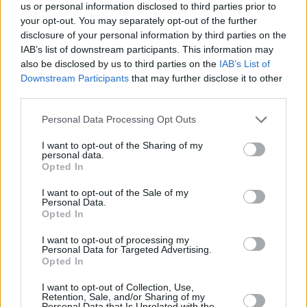
dzīvokļiem, beidzot ar studio vai lofta tipa dzīvokļiem, un
us or personal information disclosed to third parties prior to
nelielām vasaras mājām.
your opt-out. You may separately opt-out of the further
disclosure of your personal information by third parties on the
IAB’s list of downstream participants. This information may
also be disclosed by us to third parties on the
IAB’s List of
Downstream Participants
that may further disclose it to other
Seko mums
third parties.
Personal Data Processing Opt Outs
Nepalaid garām akcijas un jaunumus
I want to opt-out of the Sharing of my
personal data.
Opted In
I want to opt-out of the Sale of my
Personal Data.
Abonēšanas nodaļa
Opted In
Darba laiks (valsts darba d.)
I want to opt-out of processing my
9:00 - 17:00
Personal Data for Targeted Advertising.
Opted In
Tālrunis
+371 67 006 114
I want to opt-out of Collection, Use,
Abonementu noformēšana
Retention, Sale, and/or Sharing of my
Personal Data that Is Unrelated with the