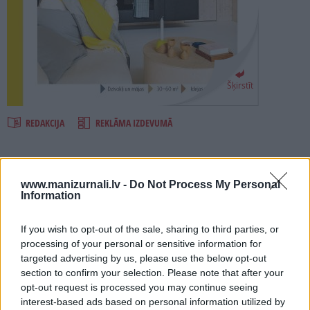
PROJEKTI
SEARCH
Šķirstīt
REDAKCIJA
REKLĀMA IZDEVUMĀ
DEKO XS 2019
www.manizurnali.lv -
Do Not Process My Personal
Information
Numurā lasi:
Mūsdienīgi risinājumi nelielu dzīvokļu vai māju iekārtošanai.
If you wish to opt-out of the sale, sharing to third parties, or
processing of your personal or sensitive information for
Idejas, kā vizuāli paplašināt telpu, ērti un pārdomāti
targeted advertising by us, please use the below opt-out
uzglabāt lietas, radīt daudzfunkcionālu dzīvojamo vidi.
section to confirm your selection. Please note that after your
Dažādi interjera stili un virzieni.
opt-out request is processed you may continue seeing
interest-based ads based on personal information utilized by
Daudzveidīgi mājokļu plānojumi – sākot ar sērijveida