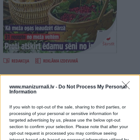
PROJEKTI
SEARCH
Šķirstīt
REDAKCIJA
REKLĀMA IZDEVUMĀ
MEŽA GARŠA 2017
www.manizurnali.lv -
Do Not Process My Personal
Information
Numurā lasi:
If you wish to opt-out of the sale, sharing to third parties, or
Žurnāla IEVAS MĀJA speciālizlaidums MEŽA GARŠA visiem,
processing of your personal or sensitive information for
kas ogo, sēņo un gatavo!
targeted advertising by us, please use the below opt-out
Žurnālā praktiskas ogošanas un sēņošanas kartes, 12 labākie
section to confirm your selection. Please note that after your
dzērveņu purvi un lāceņu vietas, kā arī padomi, kā atšķirt
opt-out request is processed you may continue seeing
indīgās sēnes no ēdamajām un kā ieaudzēt dārzā meža
interest-based ads based on personal information utilized by