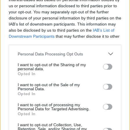
ogas.
us or personal information disclosed to third parties prior to
Vēl – 31 recepte no meža veltēm, sākot ar ogu desertiem,
your opt-out. You may separately opt-out of the further
beidzot ar sēņu ēdieniem.
disclosure of your personal information by third parties on the
IAB’s list of downstream participants. This information may
also be disclosed by us to third parties on the
IAB’s List of
Downstream Participants
that may further disclose it to other
third parties.
Seko mums
Personal Data Processing Opt Outs
Nepalaid garām akcijas un jaunumus
I want to opt-out of the Sharing of my
personal data.
Opted In
I want to opt-out of the Sale of my
Personal Data.
Abonēšanas nodaļa
Opted In
Darba laiks (valsts darba d.)
I want to opt-out of processing my
9:00 - 17:00
Personal Data for Targeted Advertising.
Opted In
Tālrunis
+371 67 006 114
I want to opt-out of Collection, Use,
Retention, Sale, and/or Sharing of my