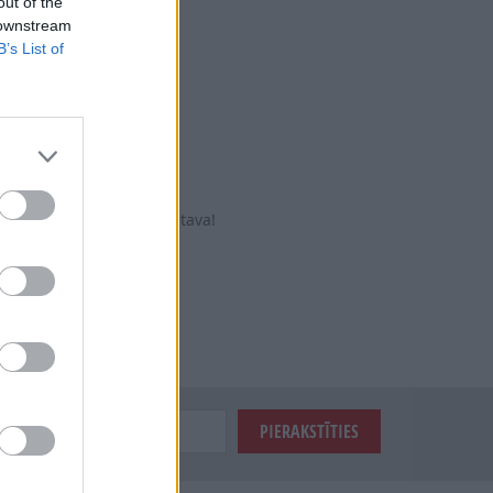
out of the
.
 downstream
B’s List of
aršu jau galdā!
plūmēm un dzērvenēm.
buljonā un sātīga zupa gatava!
itāti.