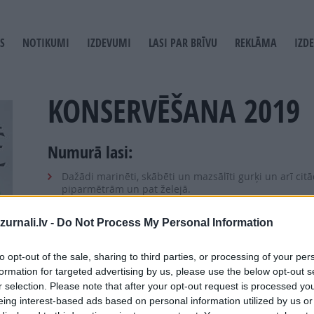
S
NOTIKUMI
IZDEVUMI
LASI PAR BRĪVU
REKLĀMA
IZD
T
GATION
KONSERVĒŠANA 2019
Numurā lasi:
Dažādi marinēti, skābēti un mazsālīti gurķi un arī cit
piparmētrām un pat želejā.
Pupiņas marinādē un salātos.
urnali.lv -
Do Not Process My Personal Information
12 veidi, kā ziemai sagatavot tomātus.
Bietes – ne tikai marinētas, bet arī adžikas mērcē un č
to opt-out of the sale, sharing to third parties, or processing of your per
bietes neēd.
formation for targeted advertising by us, please use the below opt-out s
Burciņās ceļo sēnes.
r selection. Please note that after your opt-out request is processed y
eing interest-based ads based on personal information utilized by us or
Četru veidu sinepes, ko pagatavot pašiem, nevis pirkt 