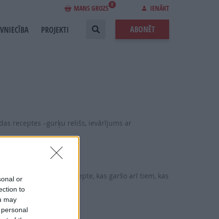
0
MANS GROZS
IENĀKT
ABONĒT
EVNIECĪBA
PROJEKTI
ādas receptes –gurķu relišs, ievārījums ar
atnijos. Īpaša salātu recepte, kas garšo arī tiem, kas
sonal or
ection to
ou may
 personal
veikalā.