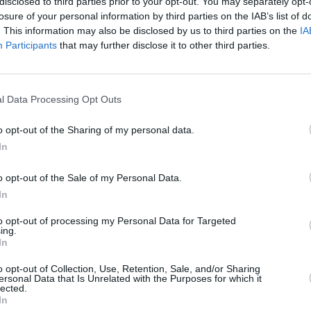
disclosed to third parties prior to your opt-out. You may separately opt-
Kabaču receptes – no klasikas līdz mūsdienīgai garšai
losure of your personal information by third parties on the IAB’s list of
. This information may also be disclosed by us to third parties on the
IA
Paprikas neticami gardās pārvērtības.
Participants
that may further disclose it to other third parties.
Dažādi interesanti veidi, kā ziemai sagatavot ķirbi.
Dārzeņu salāti – atver burciņu un ēdiens ar vasaras g
Ātrie marinējumi drīzai apēšanai.
l Data Processing Opt Outs
īt
Stilīgas garšu kombinācijas āboliem, bumbieriem, 
o opt-out of the Sharing of my personal data.
13 zupu sagataves – ziemā atliks tikai iemaisīt gaļas 
In
Veselīgu maisījumu receptes, kas ziemā stiprinās imun
o opt-out of the Sale of my Personal Data.
In
to opt-out of processing my Personal Data for Targeted
ing.
In
o opt-out of Collection, Use, Retention, Sale, and/or Sharing
Nepalaid garām akcijas un jaunumus
ersonal Data that Is Unrelated with the Purposes for which it
lected.
In