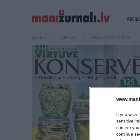
USER
MAIN
AKCIJA
ACCOUN
NAVI
MENU
Sākums
Izdevumi
KONSERVĒŠANA 2019
www.maniz
If you wish 
sensitive in
confirm you
continue se