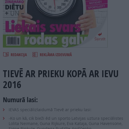
PROJEKTI
SEARCH
Šķirstīt
REDAKCIJA
REKLĀMA IZDEVUMĀ
TIEVĒ AR PRIEKU KOPĀ AR IEVU
2016
Numurā lasi:
IEVAS speciālizlaidumā Tievē ar prieku lasi:
-Ko un kā, cik bieži ēd un sporto Latvijas uztura speciālistes
Lolita Neimane, Guna Rijkure, Eva Kataja, Guna Havensone,
Signe Rinkule, Gundega Rudzīte-Aņiščenko