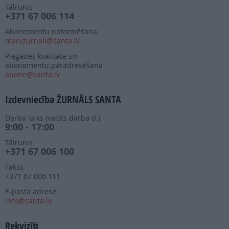
Tālrunis
+371 67 006 114
Abonementu noformēšana
manizurnali@santa.lv
Piegādes kvalitāte un
abonementu pāradresēšana
abone@santa.lv
Izdevniecība ŽURNĀLS SANTA
Darba laiks (valsts darba d.)
9:00 - 17:00
Tālrunis
+371 67 006 100
Fakss
+371 67 006 111
E-pasta adrese
info@santa.lv
Rekvizīti