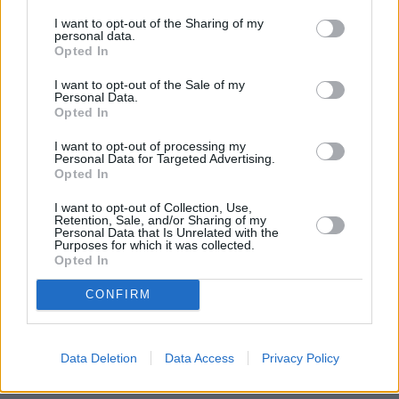
tievēt
I want to opt-out of the Sharing of my
-IEVAS tievētājas – žurnālistes Sandra Eglīte un Līga Blaua,
personal data.
atskatās, ko darīja tievēšanas periodā un ko iesaka citām
Opted In
Iedvesmojies, tievē ar prieku, un sagaidi pavasari lieliskā
I want to opt-out of the Sale of my
formā!
Personal Data.
Opted In
I want to opt-out of processing my
Personal Data for Targeted Advertising.
Opted In
Seko mums
I want to opt-out of Collection, Use,
Retention, Sale, and/or Sharing of my
Nepalaid garām akcijas un jaunumus
Personal Data that Is Unrelated with the
Purposes for which it was collected.
Opted In
CONFIRM
Abonēšanas nodaļa
Data Deletion
Data Access
Privacy Policy
Darba laiks (valsts darba d.)
9:00 - 17:00