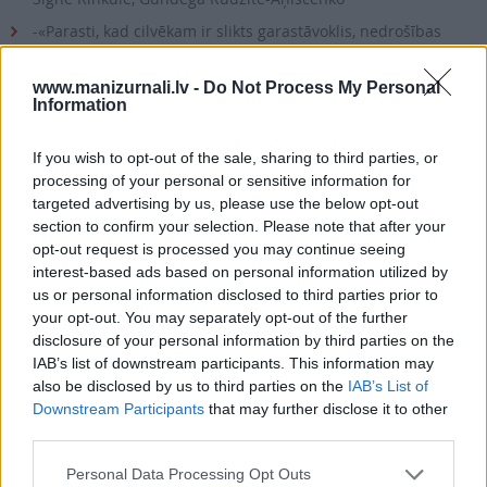
-«Parasti, kad cilvēkam ir slikts garastāvoklis, nedrošības
izjūta, diskomforts, viņš tiecas uz komfortu. Pirmais un
mums visvieglāk pieejamais antidepresants ir ēdiens.» Kā
www.manizurnali.lv -
Do Not Process My Personal
psiholoģiskās problēmas ietekmē vielmaiņu?
Information
-Kad nolemjam atbrīvoties no liekajiem kilogramiem, svarīgi
ēst tā, lai organismam nepietrūktu vitamīnu un minerālvielu
If you wish to opt-out of the sale, sharing to third parties, or
-Daudz slavētas un kritizētas pasaulē populārākās diētas –
processing of your personal or sensitive information for
Atkinsa, Dikāna, paleolīta, pH, 5:2, Svara vērotāju. Bet kā tās
targeted advertising by us, please use the below opt-out
patiesībā darbojas?
section to confirm your selection. Please note that after your
-Latvijā zināmi cilvēki (Ivars Godmanis, Samanta Tīna, Velta
opt-out request is processed you may continue seeing
Puriņa, Liene Greifāne, Elizabete Zagorska) atklāj savu
interest-based ads based on personal information utilized by
notievēšanas programmu
us or personal information disclosed to third parties prior to
-Savu labsajūtu un arī slaido līniju var koriģēt ne vien ar
your opt-out. You may separately opt-out of the further
apēstā daudzumu, bet arī kad un kā maltīte tiek ieturēta. Kā
disclosure of your personal information by third parties on the
pielāgot uztura režīmu savam dzīvesveidam?
IAB’s list of downstream participants. This information may
also be disclosed by us to third parties on the
IAB’s List of
Ikdienas ieradumi, kas traucē nomest svaru
Downstream Participants
that may further disclose it to other
-Vai vispār ir iespējams notievēt ar sportošanu?
third parties.
-Gudrie svari – ķermeņa analizatori. Kā tie darbojas, un vai
tos vērts pirkt? Un mobilo telefonu lietotnes, kas palīdzēs
Personal Data Processing Opt Outs