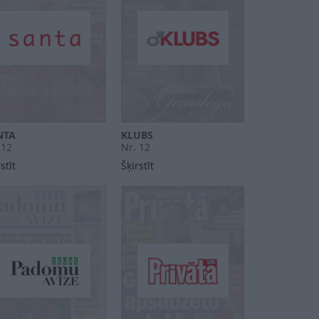
NTA
KLUBS
 12
Nr. 12
stīt
Šķirstīt