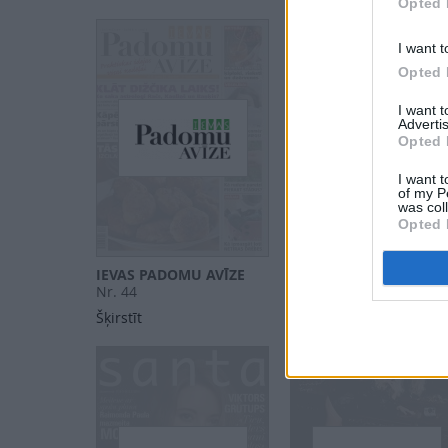
Opted 
I want t
Opted 
I want 
Advertis
Opted 
I want t
of my P
was col
Opted 
IEVAS PADOMU AVĪZE
PRIVĀTĀ DZĪVE
Nr. 44
Nr. 44
Šķirstīt
Šķirstīt