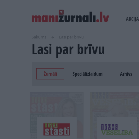
USER
MAIN
AKCIJA
ACCOUN
NAVI
MENU
Sākums
Lasi par brīvu
Lasi par brīvu
Žurnāli
Speciālizlaidumi
Arhīvs