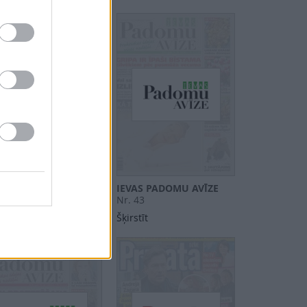
A
IEVAS PADOMU AVĪZE
 43
Nr. 43
stīt
Šķirstīt