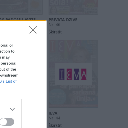
VAS PADOMU AVĪZE
PRIVĀTĀ DZĪVE
 46
Nr. 46
stīt
Šķirstīt
sonal or
ection to
ou may
 personal
out of the
 downstream
B’s List of
VĀTĀ DZĪVE
IEVA
 45
Nr. 44
stīt
Šķirstīt