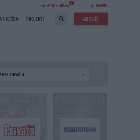
0
MANS GROZS
IENĀKT
ABONĒT
EVNIECĪBA
PROJEKTI
ēties žurnālu