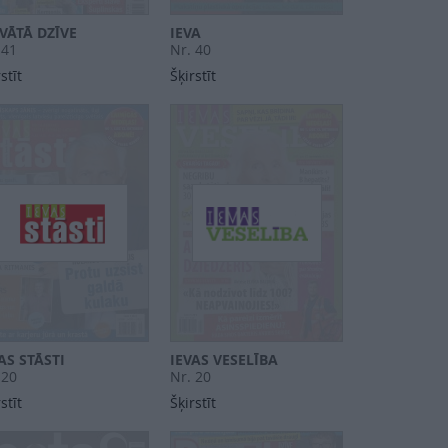
VĀTĀ DZĪVE
IEVA
 41
Nr. 40
stīt
Šķirstīt
AS STĀSTI
IEVAS VESELĪBA
 20
Nr. 20
stīt
Šķirstīt