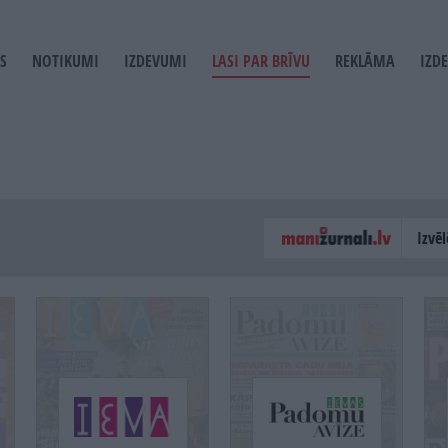
S
NOTIKUMI
IZDEVUMI
LASI PAR BRĪVU
REKLĀMA
IZD
T
GATION
Izvēl