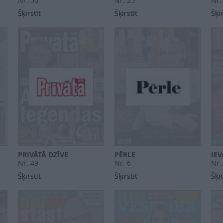
Nr. 50
Nr. 25
Nr.
Šķirstīt
Šķirstīt
Šķir
PRIVĀTĀ DZĪVE
PĒRLE
IEV
Nr. 49
Nr. 6
Nr.
Šķirstīt
Šķirstīt
Šķir