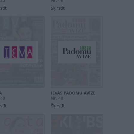
 25
Nr. 49
stīt
Šķirstīt
A
IEVAS PADOMU AVĪZE
 48
Nr. 48
stīt
Šķirstīt