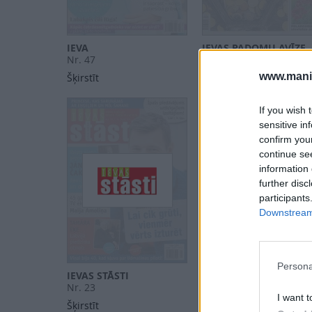
IEVA
IEVAS PADOMU AVĪZE
Nr. 47
Nr. 47
www.maniz
Šķirstīt
Šķirstīt
If you wish 
sensitive in
confirm you
continue se
information 
further disc
participants
Downstream 
Persona
IEVAS STĀSTI
IEVAS VESELĪBA
Nr. 23
Nr. 23
I want t
Šķirstīt
Šķirstīt