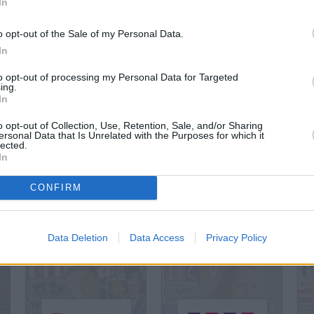
In
o opt-out of the Sale of my Personal Data.
In
to opt-out of processing my Personal Data for Targeted
ing.
In
o opt-out of Collection, Use, Retention, Sale, and/or Sharing
ersonal Data that Is Unrelated with the Purposes for which it
lected.
In
CONFIRM
IEVAS STĀSTI
IEVAS VESELĪBA
IEV
Nr. 22
Nr. 22
Nr.
Šķirstīt
Šķirstīt
Šķir
Data Deletion
Data Access
Privacy Policy