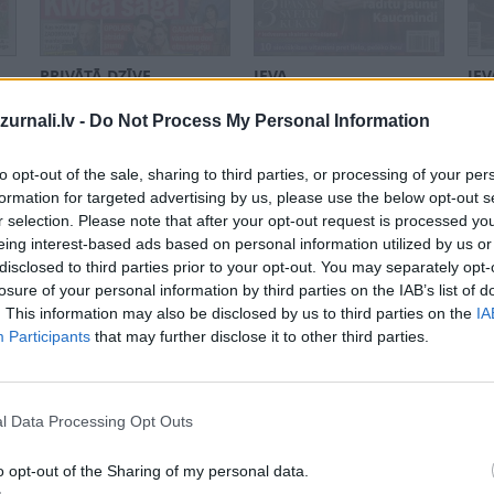
PRIVĀTĀ DZĪVE
IEVA
IE
Nr. 47
Nr. 46
Nr.
urnali.lv -
Do Not Process My Personal Information
Šķirstīt
Šķirstīt
Šķir
to opt-out of the sale, sharing to third parties, or processing of your per
formation for targeted advertising by us, please use the below opt-out s
r selection. Please note that after your opt-out request is processed y
eing interest-based ads based on personal information utilized by us or
disclosed to third parties prior to your opt-out. You may separately opt-
losure of your personal information by third parties on the IAB’s list of
. This information may also be disclosed by us to third parties on the
IA
Participants
that may further disclose it to other third parties.
l Data Processing Opt Outs
IEVA
IEVAS PADOMU AVĪZE
PRI
Nr. 45
Nr. 45
Nr.
o opt-out of the Sharing of my personal data.
Šķirstīt
Šķirstīt
Šķir