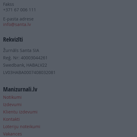
Fakss
+371 67 006 111
E-pasta adrese
info@santa.lv
Rekvizīti
Žurnāls Santa SIA
Reģ. Nr: 40003044261
Swedbank, HABALV22
LV03HABA0007408032081
Manizurnali.lv
Notikumi
Izdevumi
Klientu izdevumi
Kontakti
Loteriju noteikumi
Vakances