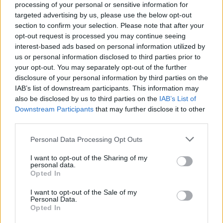
Modernas idejas, kā izmantot mīļās stikla eglīšu rotas no
processing of your personal or sensitive information for
padomju vai vēl senākiem laikiem.
targeted advertising by us, please use the below opt-out
section to confirm your selection. Please note that after your
Brīnišķīgi skaistas un garšīgas kūkas – kā vainagi galda rotai,
opt-out request is processed you may continue seeing
kā simbols svētku gaidīšanai un trīs ļoti īpaši deserti, kas
atnes laimi.
interest-based ads based on personal information utilized by
us or personal information disclosed to third parties prior to
Ideālā piparkūku mīkla un neparasti tās izmantošanas veidi
your opt-out. You may separately opt-out of the further
– kūkās, kobleros, tartēs un citos svētku našķos.
disclosure of your personal information by third parties on the
Padomi, kā uzposties svētkiem, ja līdz ballītei atlicis mēnesis.
IAB’s list of downstream participants. This information may
Bet kā – ja vien stunda!
also be disclosed by us to third parties on the
IAB’s List of
Patiešām smieklīgs (un patiess!) horoskops – kā katras
Downstream Participants
that may further disclose it to other
zodiaka zīmes pārstāvis sarūpē dāvanas mīļajiem.
third parties.
Personal Data Processing Opt Outs
I want to opt-out of the Sharing of my
personal data.
Seko mums
Opted In
I want to opt-out of the Sale of my
Nepalaid garām akcijas un jaunumus
Personal Data.
Opted In