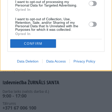
I want to opt-out of processing my
Personal Data for Targeted Advertising.
Opted In
Abonēšanas nodaļa
I want to opt-out of Collection, Use,
Retention, Sale, and/or Sharing of my
Darba laiks (valsts darba d.)
Personal Data that Is Unrelated with the
9:00 - 17:00
Purposes for which it was collected.
Opted In
Tālrunis
+371 67 006 114
CONFIRM
Abonementu noformēšana
manizurnali@santa.lv
Piegādes kvalitāte un
Data Deletion
Data Access
Privacy Policy
abonementu pāradresēšana
abone@santa.lv
Izdevniecība ŽURNĀLS SANTA
Darba laiks (valsts darba d.)
9:00 - 17:00
Tālrunis
+371 67 006 100