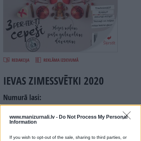
PROJEKTI
SEARCH
Šķirstīt
REDAKCIJA
REKLĀMA IZDEVUMĀ
IEVAS ZIMESSVĒTKI 2020
Numurā lasi:
Klasiski, stilīgi, atturīgi eleganti un neparasti kičīgi –
Adventes vainagi un mājas dekori katrai gaumei.
www.manizurnali.lv -
Do Not Process My Personal
Information
Tamborētas zvaigznes kā foto rāmīši, aromātiski skrubīši,
omulīgi un drusku reibinoši uzlējumi – un vēl citas idejas
jaukām, pašgatavotām dāvaniņām.
If you wish to opt-out of the sale, sharing to third parties, or