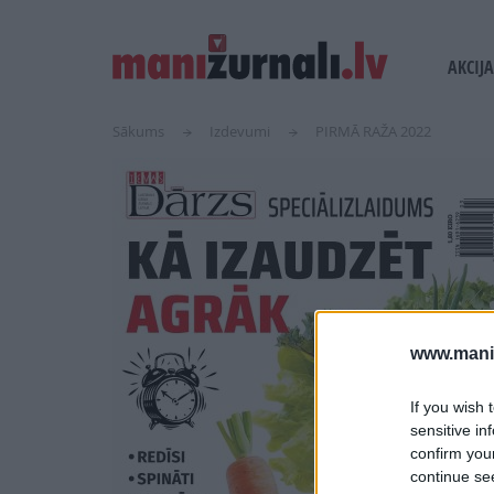
USER
MAIN
AKCIJA
ACCOUN
NAVI
MENU
Sākums
Izdevumi
PIRMĀ RAŽA 2022
www.maniz
If you wish 
sensitive in
confirm you
continue se