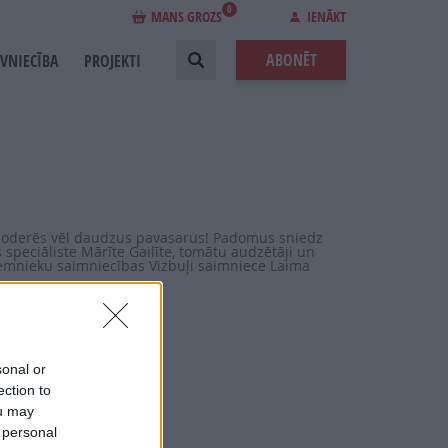
0
MANS GROZS
IENĀKT
ABONĒT
EVNIECĪBA
PROJEKTI
 noderēs vēl daudzus pavasarus! Padomus sniedz
speciāliste Mārīte Gailīte, tomātu audzētāji un
 zemnieku saimniecības Vizbuļi saimniece Laima
sonal or
ection to
ou may
 personal