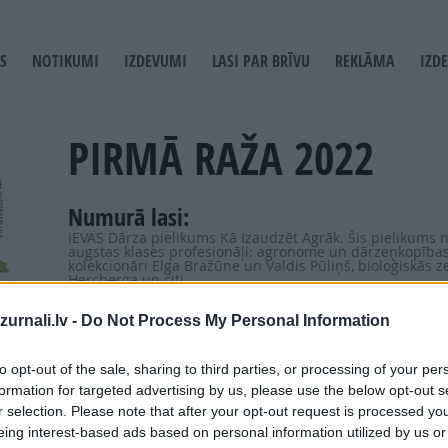
S
NOTIKUMI
IZDEVUMI
LASI PAR BRĪVU
REKLĀMA
IZD
T
GATION
PIRMĀ RAŽA 2022
Numurā lasi:
IEVAS Dārza pielikums Kā Izaudzēt Agrāk. Šis pielikums
augstas klases profesionāļi: agronome un dārzeņkopības 
kolekcionāri Elga Bražūne un Valdis Pūliņš, bioloģiskās
Hercberga un citi.
Visagrākie sīpollociņi, salāti un baldriņi.
urnali.lv -
Do Not Process My Personal Information
Agrāko redīsu šķirnes un kā tos izaudzēt uz lodžijas.
Pirmā rukola un pirmie spinātiņi.
to opt-out of the sale, sharing to third parties, or processing of your per
formation for targeted advertising by us, please use the below opt-out s
Kā izaudzēt gurķus uz palodzes?
r selection. Please note that after your opt-out request is processed y
Gurķu dēstu audzēšanas knifi. Labākās gurķu šķirnes.
eing interest-based ads based on personal information utilized by us or