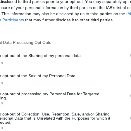
disclosed to third parties prior to your opt-out. You may separately opt-
Neparasti kabači.
losure of your personal information by third parties on the IAB’s list of
Kā tomātus izaudzēt bez laistīšanas un piemērotākās 
. This information may also be disclosed by us to third parties on the
IA
Participants
that may further disclose it to other third parties.
Smaržīgais baziliks un zirnīši.
Pirmie kāposti un kolrābji.
Jaunie kartupeļi un burkāni.
l Data Processing Opt Outs
Izvēlies īsto substrātu, minerālmēslus un plēvi siltum
īt
o opt-out of the Sharing of my personal data.
In
o opt-out of the Sale of my Personal Data.
In
to opt-out of processing my Personal Data for Targeted
ing.
In
o opt-out of Collection, Use, Retention, Sale, and/or Sharing
Nepalaid garām akcijas un jaunumus
ersonal Data that Is Unrelated with the Purposes for which it
lected.
In