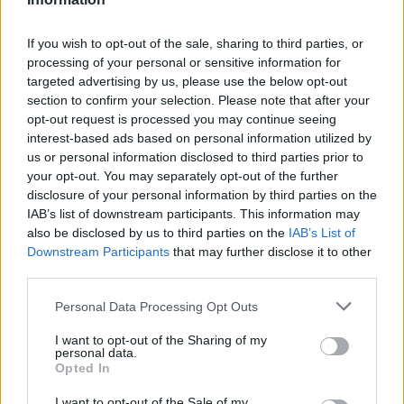
sauca par mīlestības filozofi un melno dziņu atklājēju, burvi,
kas nolasa cilvēkus, un par vīriem izvēlas daudz jaunākus
vīriešus.
If you wish to opt-out of the sale, sharing to third parties, or
processing of your personal or sensitive information for
Miervaldis Birze (1921 – 200) – ārsts, kurš kļuva par
targeted advertising by us, please use the below opt-out
rakstnieku. Izdzīvojis koncentrācijas nometnē. Uzvarējis
tuberkulozi.
section to confirm your selection. Please note that after your
opt-out request is processed you may continue seeing
Ņina Masiļūne (1921 – 2019) – bija laiks, kad gandrīz katrā
interest-based ads based on personal information utilized by
latviešu mājā bija viņas pavārgrāmatas. Kā Latvijas
us or personal information disclosed to third parties prior to
Satversmes sapulces deputāta meita kļuva par padomju
virtuves karalieni
your opt-out. You may separately opt-out of the further
disclosure of your personal information by third parties on the
Helēna Romanova (1929 – 1987) – aktrise ar karalisku nāvi –
IAB’s list of downstream participants. This information may
uz skatuves, izrāde laikā...
also be disclosed by us to third parties on the
IAB’s List of
Arturs Dimiters (1915 – 1986)– aktieris, kurš nebija pozitīvais
Downstream Participants
that may further disclose it to other
varonis ne uz skatuves, ne dzīvē, lai gan viņam bija savi
third parties.
ideāli. Starp citu, Vijas Artmanes vīrs.
Bruno Saulītis (1922 – 1970) – leģionārs, kurš kļuva par
Personal Data Processing Opt Outs
padomju dzejnieku, un mira pēc bites dzēliena.
I want to opt-out of the Sharing of my
personal data.
Opted In
I want to opt-out of the Sale of my