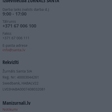
Izdevniecība ŽURNĀLS SANTA
Darba laiks (valsts darba d.)
9:00 - 17:00
Tālrunis
+371 67 006 100
Fakss
+371 67 006 111
E-pasta adrese
info@santa.lv
Rekvizīti
Žurnāls Santa SIA
Reģ. Nr: 40003044261
Swedbank, HABALV22
LV03HABA0007408032081
Manizurnali.lv
Notikumi