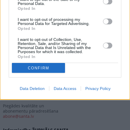
Personal Data.
Seko mums
Opted In
Nepalaid garām akcijas un jaunumus
I want to opt-out of processing my
Personal Data for Targeted Advertising.
Opted In
I want to opt-out of Collection, Use,
Retention, Sale, and/or Sharing of my
Personal Data that Is Unrelated with the
Purposes for which it was collected.
Abonēšanas nodaļa
Opted In
Darba laiks (valsts darba d.)
9:00 - 17:00
CONFIRM
Tālrunis
+371 67 006 114
Data Deletion
Data Access
Privacy Policy
Abonementu noformēšana
manizurnali@santa.lv
Piegādes kvalitāte un
abonementu pāradresēšana
abone@santa.lv