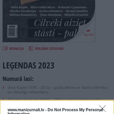
PROJEKTI
SEARCH
Šķirstīt
REDAKCIJA
REKLĀMA IZDEVUMĀ
LEĢENDAS 2023
Numurā lasi:
Dina Kuple (1930 – 2010) – spožā aktrise ar skarbo bērnību
un liktenīgu mīlasstāstu.
Rolands Upatnieks (1932 – 1994)– Latvijas bobsleja tēva
spožā karjera un tās spējais noriets.
www.manizurnali.lv -
Do Not Process My Personal
Mirdza Bendrupe(1910 – 1995) – dzejniece, kuru laikabiedri
Information