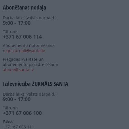
Abonēšanas nodaļa
Darba laiks (valsts darba d.)
9:00 - 17:00
Tālrunis
+371 67 006 114
Abonementu noformēšana
manizurnali@santa.lv
Piegādes kvalitāte un
abonementu pāradresēšana
abone@santa.lv
Izdevniecība ŽURNĀLS SANTA
Darba laiks (valsts darba d.)
9:00 - 17:00
Tālrunis
+371 67 006 100
Fakss
+371 67 006 111