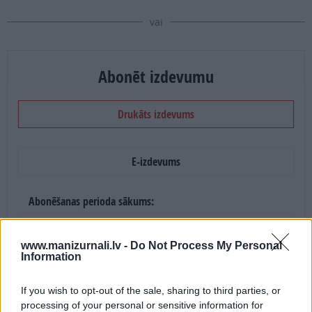
vai
Abonēt izdevumu
Drukāts izdevums
E-izdevums
Abonēšanas perioda sākums:
2026. gada septembris
www.manizurnali.lv -
Do Not Process My Personal
Information
Mēnešu skaits:
2 numuri /
13.90 Eur
If you wish to opt-out of the sale, sharing to third parties, or
processing of your personal or sensitive information for