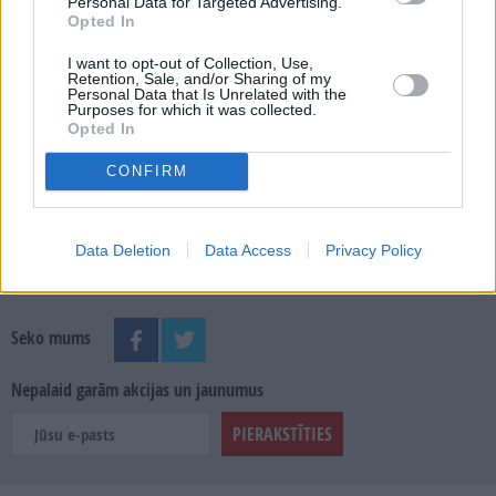
Personal Data for Targeted Advertising.
Opted In
MEKLĒT
I want to opt-out of Collection, Use,
Retention, Sale, and/or Sharing of my
Personal Data that Is Unrelated with the
SKATĪT ŽURNĀLA ARHĪVU
Purposes for which it was collected.
Opted In
CONFIRM
Dalies
Data Deletion
Data Access
Privacy Policy
Seko mums
Nepalaid garām akcijas un jaunumus