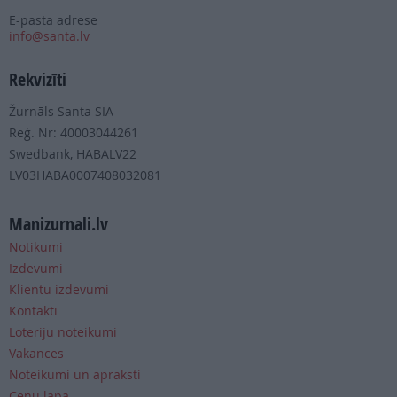
E-pasta adrese
info@santa.lv
Rekvizīti
Žurnāls Santa SIA
Reģ. Nr: 40003044261
Swedbank, HABALV22
LV03HABA0007408032081
Manizurnali.lv
Notikumi
Izdevumi
Klientu izdevumi
Kontakti
Loteriju noteikumi
Vakances
Noteikumi un apraksti
Cenu lapa