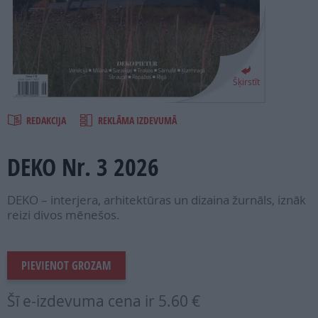
PROJEKTI
SEARCH
Šķirstīt
REDAKCIJA
REKLĀMA IZDEVUMĀ
DEKO Nr. 3 2026
DEKO – interjera, arhitektūras un dizaina žurnāls, iznāk
reizi divos mēnešos.
PIEVIENOT GROZAM
Šī e-izdevuma cena ir
5.60 €