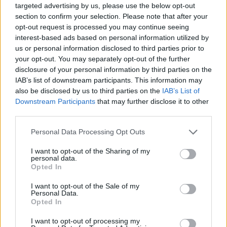
targeted advertising by us, please use the below opt-out
1 izdevums / 13.90 Eur par izdevumu *
section to confirm your selection. Please note that after your
opt-out request is processed you may continue seeing
*Visas cenas portālā ManiZurnali.lv norādītas € ar PVN.
Žurnālu izdevumu skaits var atšķirties, kā to nosaka Lietošanas
interest-based ads based on personal information utilized by
noteikumi
us or personal information disclosed to third parties prior to
your opt-out. You may separately opt-out of the further
disclosure of your personal information by third parties on the
IAB’s list of downstream participants. This information may
also be disclosed by us to third parties on the
IAB’s List of
Downstream Participants
that may further disclose it to other
third parties.
`
Personal Data Processing Opt Outs
Seko mums
I want to opt-out of the Sharing of my
personal data.
Opted In
I want to opt-out of the Sale of my
Personal Data.
E-izdevumu arhīvs
Opted In
I want to opt-out of processing my