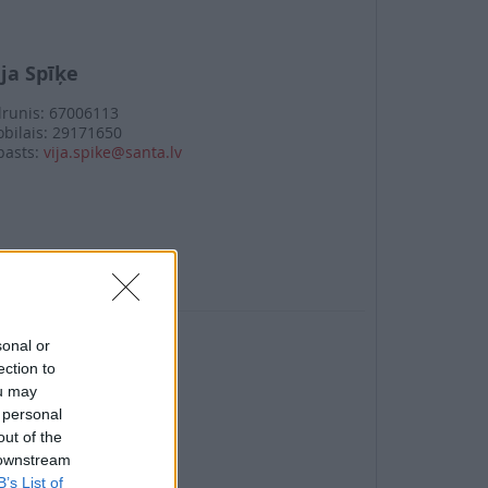
ija Spīķe
lrunis: 67006113
bilais: 29171650
pasts:
vija.spike@santa.lv
sonal or
ection to
ou may
 personal
out of the
 downstream
B’s List of