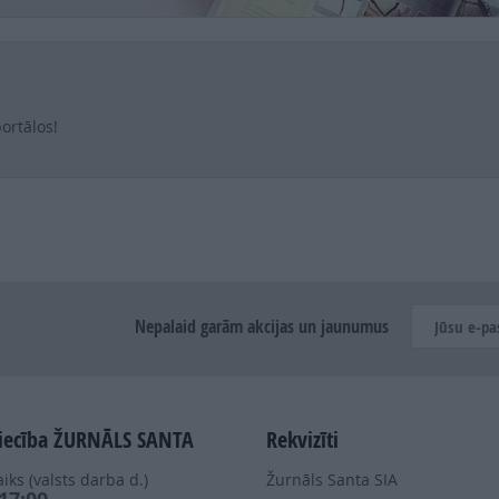
ortālos!
Nepalaid garām akcijas un jaunumus
iecība ŽURNĀLS SANTA
Rekvizīti
iks (valsts darba d.)
Žurnāls Santa SIA