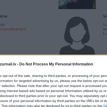
ane
V
689
Tā
neimane@santa.lv
Mo
E-
urnali.lv -
Do Not Process My Personal Information
to opt-out of the sale, sharing to third parties, or processing of your per
ītāja
formation for targeted advertising by us, please use the below opt-out s
r selection. Please note that after your opt-out request is processed y
eing interest-based ads based on personal information utilized by us or
a
disclosed to third parties prior to your opt-out. You may separately opt-
losure of your personal information by third parties on the IAB’s list of
178
049
. This information may also be disclosed by us to third parties on the
IA