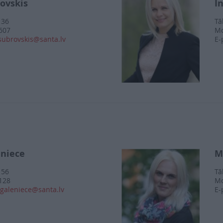
ovskis
I
136
Tā
607
Mo
subrovskis@santa.lv
E-
eniece
M
156
Tā
128
Mo
galeniece@santa.lv
E-