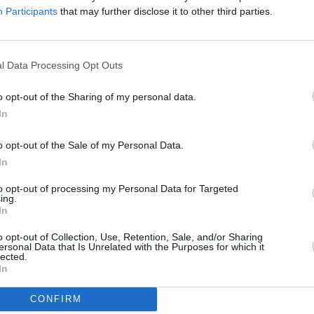
iluka@santa.lv
Participants
that may further disclose it to other third parties.
l Data Processing Opt Outs
o opt-out of the Sharing of my personal data.
In
tu dizainere
o opt-out of the Sale of my Personal Data.
ska
In
178
to opt-out of processing my Personal Data for Targeted
kosivska@santa.lv
ing.
In
o opt-out of Collection, Use, Retention, Sale, and/or Sharing
ersonal Data that Is Unrelated with the Purposes for which it
lected.
In
CONFIRM