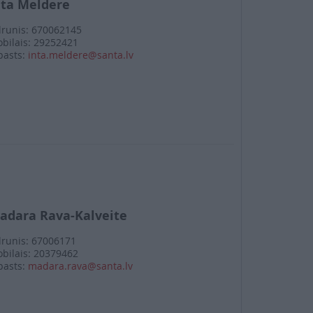
nta Meldere
lrunis: 670062145
bilais: 29252421
pasts:
inta.meldere@santa.lv
adara Rava-Kalveite
lrunis: 67006171
bilais: 20379462
pasts:
madara.rava@santa.lv