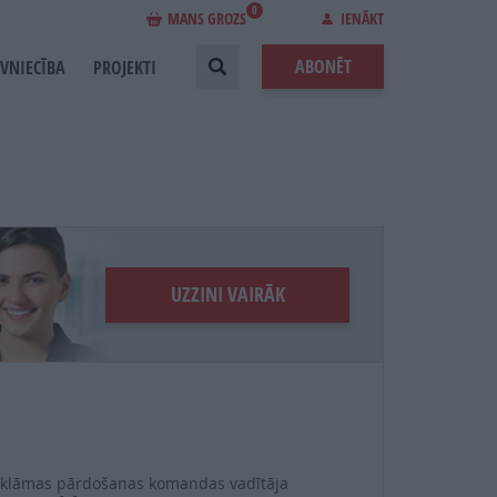
0
MANS GROZS
IENĀKT
ABONĒT
EVNIECĪBA
PROJEKTI
UZZINI VAIRĀK
klāmas pārdošanas komandas vadītāja