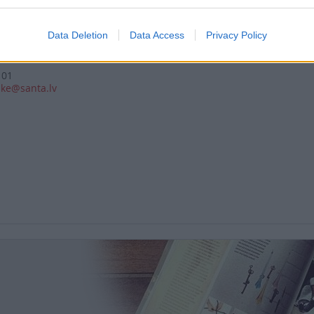
Data Deletion
Data Access
Privacy Policy
101
ake@santa.lv