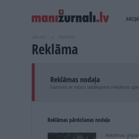
USER
MAIN
AKCIJA
ACCOUN
NAVI
MENU
Sākums
Reklāma
Reklāma
Reklāmas nodaļa
Sazinies ar mūsu labākajiem reklāmas spec
Reklāmas pārdošanas nodaļa
Reklāmas depar