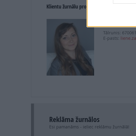
Klientu žurnālu projektu vadītāja
Liene Zaķe
Tālrunis: 67006
E-pasts:
liene.z
Reklāma žurnālos
Esi pamanāms - ieliec reklāmu žurnālā!