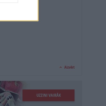
Aizvērt
UZZINI VAIRĀK