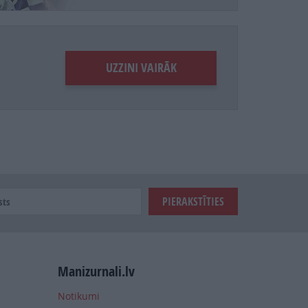
UZZINI VAIRĀK
Manizurnali.lv
Notikumi