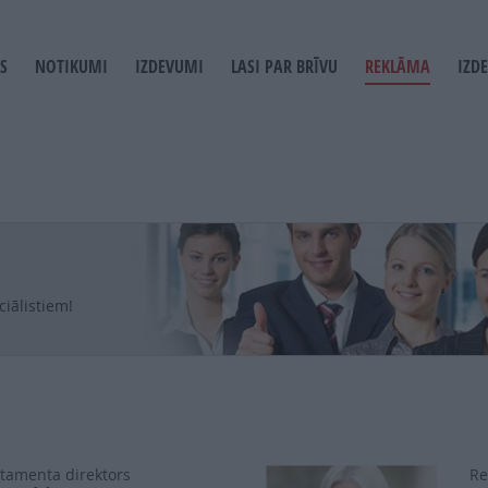
S
NOTIKUMI
IZDEVUMI
LASI PAR BRĪVU
REKLĀMA
IZD
T
GATION
iālistiem!
tamenta direktors
Re