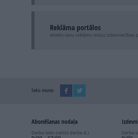
Reklāma portālos
Ievieto savu reklāmu mūsu izdevniecības p
Seko mums
Abonēšanas nodaļa
Izdevn
Darba laiks (valsts darba d.)
Darba la