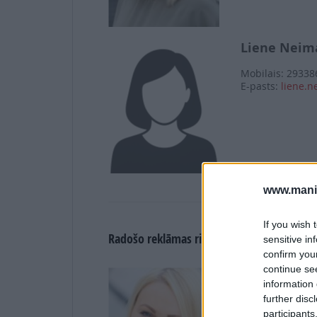
Liene Neim
Mobilais: 29338
E-pasts:
liene.
www.maniz
If you wish 
Radošo reklāmas risinājumu attīstības vad
sensitive in
confirm you
continue se
Sanda Tiļuk
information 
further disc
Tālrunis: 67006
Mobilais: 27745
participants