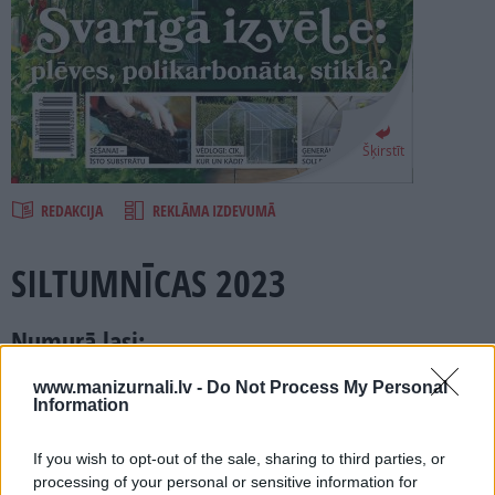
PROJEKTI
SEARCH
Šķirstīt
REDAKCIJA
REKLĀMA IZDEVUMĀ
SILTUMNĪCAS 2023
Numurā lasi:
Reizē ar vēlmi „Gribu siltumnīcu!” rodas arī daudz
www.manizurnali.lv -
Do Not Process My Personal
jautājumu.
Information
Kur to drīkst un vajag būvēt? Kādu? Plēves, stikla, korbonāta,
varbūt no veciem logu rāmjiem? Kas ir laba plēve un izturīgs
If you wish to opt-out of the sale, sharing to third parties, or
polikarbonāts? Kā siltumnīcā ierīkot pilienlaistīšanu un
processing of your personal or sensitive information for
automātiskos vēdlogus, lai varētu savu siltumnīcu kādu brīdi