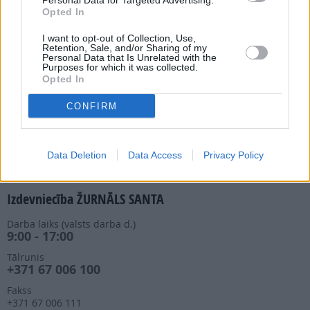
Personal Data for Targeted Advertising.
Opted In
Abonēšanas nodaļa
I want to opt-out of Collection, Use,
Darba laiks (valsts darba d.)
Retention, Sale, and/or Sharing of my
9:00 - 17:00
Personal Data that Is Unrelated with the
Purposes for which it was collected.
Tālrunis
Opted In
+371 67 006 114
Abonementu noformēšana
CONFIRM
manizurnali@santa.lv
Piegādes kvalitāte un
abonementu pāradresēšana
Data Deletion
Data Access
Privacy Policy
abone@santa.lv
Izdevniecība ŽURNĀLS SANTA
Darba laiks (valsts darba d.)
9:00 - 17:00
Tālrunis
+371 67 006 100
Fakss
+371 67 006 111