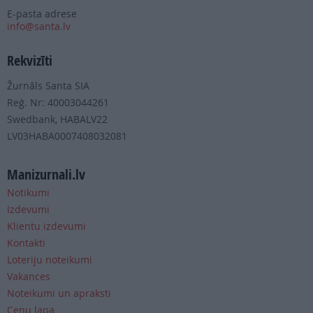
E-pasta adrese
info@santa.lv
Rekvizīti
Žurnāls Santa SIA
Reģ. Nr: 40003044261
Swedbank, HABALV22
LV03HABA0007408032081
Manizurnali.lv
Notikumi
Izdevumi
Klientu izdevumi
Kontakti
Loteriju noteikumi
Vakances
Noteikumi un apraksti
Cenu lapa