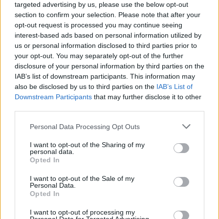
targeted advertising by us, please use the below opt-out
atstāt vienu? Kā apsildīt, ja uznāk aukstums?
section to confirm your selection. Please note that after your
Ko siltumnīcā audzēt vispirms, ko pēc tam? Kādu substrātu
opt-out request is processed you may continue seeing
vajag? Kas jādara, lai tomātu raža siltumnīcā izaugtu varena
interest-based ads based on personal information utilized by
un augi neslimotu? Kā rudenī siltumnīcu sakopt un
us or personal information disclosed to third parties prior to
sagatavot ziemai?
your opt-out. You may separately opt-out of the further
Kā savu siltumnīcu pārvērst par papildus istabu – par savu
disclosure of your personal information by third parties on the
zaļo paradīzi?
IAB’s list of downstream participants. This information may
Atbildes atradīsi šajā Mans Dārzs pielikumā TAVA
also be disclosed by us to third parties on the
IAB’s List of
SILTUMNĪCA.
Downstream Participants
that may further disclose it to other
third parties.
Personal Data Processing Opt Outs
I want to opt-out of the Sharing of my
Seko mums
personal data.
Opted In
Nepalaid garām akcijas un jaunumus
I want to opt-out of the Sale of my
Personal Data.
Opted In
I want to opt-out of processing my