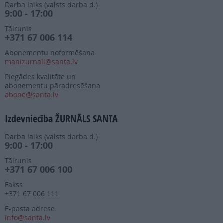
Darba laiks (valsts darba d.)
9:00 - 17:00
Tālrunis
+371 67 006 114
Abonementu noformēšana
manizurnali@santa.lv
Piegādes kvalitāte un
abonementu pāradresēšana
abone@santa.lv
Izdevniecība ŽURNĀLS SANTA
Darba laiks (valsts darba d.)
9:00 - 17:00
Tālrunis
+371 67 006 100
Fakss
+371 67 006 111
E-pasta adrese
info@santa.lv