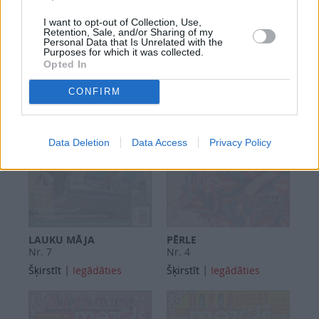
KLUBS
MEZGLA ZELTA MĪKLAS
Nr. 8
Nr. 7
I want to opt-out of Collection, Use,
Retention, Sale, and/or Sharing of my
|
|
Šķirstīt
Iegādāties
Šķirstīt
Iegādāties
Personal Data that Is Unrelated with the
Purposes for which it was collected.
Opted In
CONFIRM
Data Deletion
Data Access
Privacy Policy
LAUKU MĀJA
PĒRLE
Nr. 7
Nr. 4
|
|
Šķirstīt
Iegādāties
Šķirstīt
Iegādāties