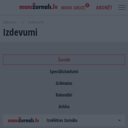
0
ABONĒT
MANS GROZS
Sākums
Izdevumi
Izdevumi
USER
MAIN
IENĀKT
ACCOUNT
NAVIGATION
MENU
AKCIJAS
NOTIKUMI
Žurnāli
Speciālizlaidumi
IZDEVUMI
Grāmatas
LASI PAR BRĪVU
Kalendāri
REKLĀMA
Arhīvs
IZDEVNIECĪBA
Izvēlēties žurnālu
PROJEKTI