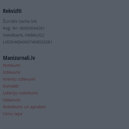
Rekvizīti
Žurnāls Santa SIA
Reģ. Nr: 40003044261
Swedbank, HABALV22
LV03HABA0007408032081
Manizurnali.lv
Notikumi
Izdevumi
Klientu izdevumi
Kontakti
Loteriju noteikumi
Vakances
Noteikumi un apraksti
Cenu lapa