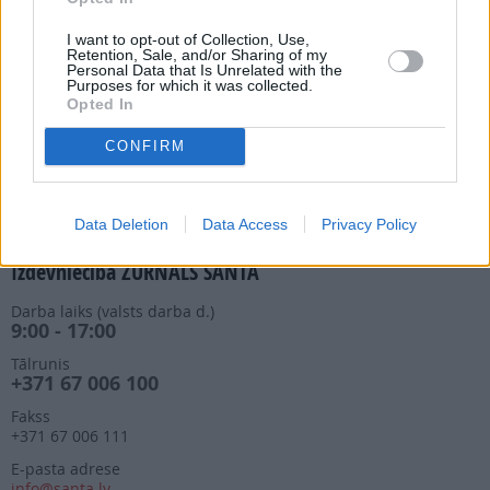
Darba laiks (valsts darba d.)
9:00 - 17:00
I want to opt-out of Collection, Use,
Retention, Sale, and/or Sharing of my
Personal Data that Is Unrelated with the
Tālrunis
Purposes for which it was collected.
+371 67 006 114
Opted In
Abonementu noformēšana
manizurnali@santa.lv
CONFIRM
Piegādes kvalitāte un
abonementu pāradresēšana
abone@santa.lv
Data Deletion
Data Access
Privacy Policy
Izdevniecība ŽURNĀLS SANTA
Darba laiks (valsts darba d.)
9:00 - 17:00
Tālrunis
+371 67 006 100
Fakss
+371 67 006 111
E-pasta adrese
info@santa.lv