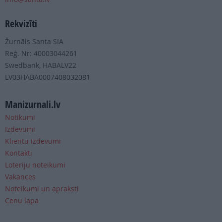
Rekvizīti
Žurnāls Santa SIA
Reģ. Nr: 40003044261
Swedbank, HABALV22
LV03HABA0007408032081
Manizurnali.lv
Notikumi
Izdevumi
Klientu izdevumi
Kontakti
Loteriju noteikumi
Vakances
Noteikumi un apraksti
Cenu lapa