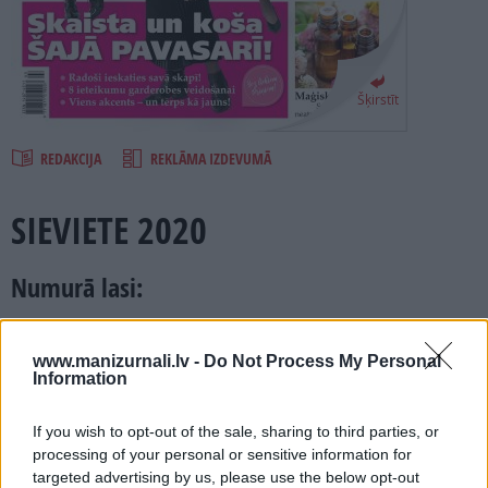
PROJEKTI
SEARCH
Šķirstīt
REDAKCIJA
REKLĀMA IZDEVUMĀ
SIEVIETE 2020
Numurā lasi:
Idejas, kā bez lieliem tēriņiem atsvaidzināt savu pavasara
garderobi.
www.manizurnali.lv -
Do Not Process My Personal
Padomi, kā neļaut novecot roku ādai un ko darīt, lai sejas
Information
krēms labāk iedarbotos.
Uzmanību! Piecas grima kļūdas, kas padara sievietei vecāku.
If you wish to opt-out of the sale, sharing to third parties, or
processing of your personal or sensitive information for
Kas jāzina par vēnu veselību un plakstiņu operāciju.
targeted advertising by us, please use the below opt-out