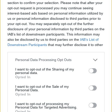
Kā mazināt svīšanu un naktī izgulēties.
section to confirm your selection. Please note that after your
opt-out request is processed you may continue seeing
Kādas ir svarīgākās uzturvielas, kas mums nepieciešamas?
interest-based ads based on personal information utilized by
Kā kļūt slaidākai un možākai pavasarī.
us or personal information disclosed to third parties prior to
your opt-out. You may separately opt-out of the further
Sporta aktivitātes, ko vērts izmēģināt.
disclosure of your personal information by third parties on the
Aromāti mīlestības maģijai un padomi, lai attiecības izdotos.
IAB’s list of downstream participants. This information may
Idejas, kā pavadīt brīvdienas.
also be disclosed by us to third parties on the
IAB’s List of
Downstream Participants
that may further disclose it to other
third parties.
Personal Data Processing Opt Outs
Seko mums
I want to opt-out of the Sharing of my
personal data.
Nepalaid garām akcijas un jaunumus
Opted In
I want to opt-out of the Sale of my
Personal Data.
Opted In
I want to opt-out of processing my
Abonēšanas nodaļa
Personal Data for Targeted Advertising.
Opted In