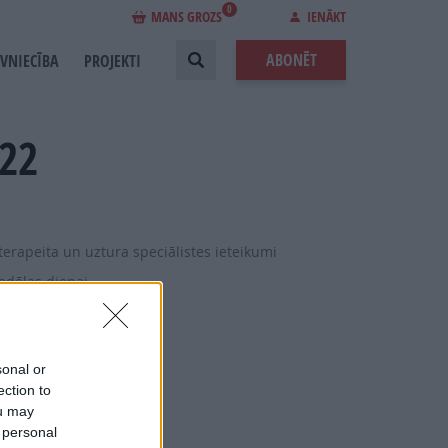
0
MANS GROZS
IENĀKT
ABONĒT
EVNIECĪBA
PROJEKTI
22
oterapeita un uztura speciālistes ieteikumi
edēļas dienai
 vārdi
sonal or
ection to
 rituāls
ou may
lietot
 personal