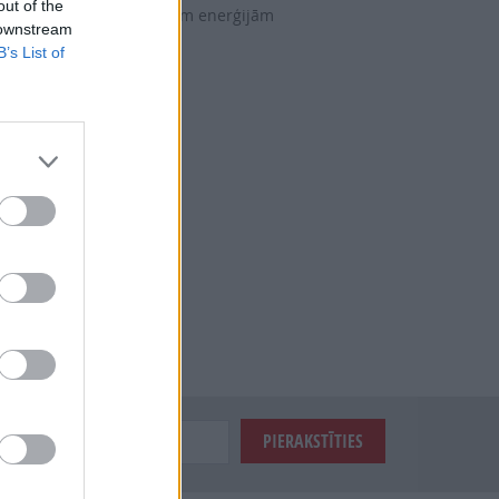
out of the
egatīvām būtnēm un sliktām enerģijām
 downstream
ija
B’s List of