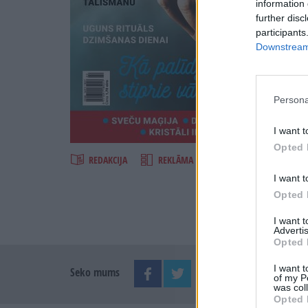
information 
further disc
participants
Downstream 
Persona
Šķirst
I want t
Opted 
REDAKCIJA
REKLĀMA IZDEVUMĀ
I want t
Opted 
I want 
Advertis
Opted 
I want t
Seko mums
of my P
was col
Opted 