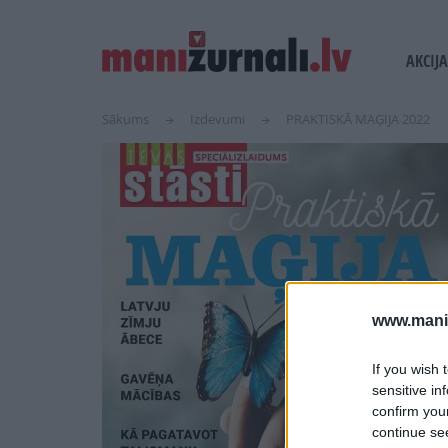
USER
MAIN
AKCIJA
ACCOUN
NAVI
MENU
Sākums
Izdevumi
PRAKTISKĀ MAĢIJA 2022
www.maniz
If you wish 
sensitive in
confirm you
continue se