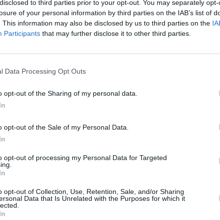
disclosed to third parties prior to your opt-out. You may separately opt-
Kā sadraudzēties ar mājas gariņu, attīrīt māju no n
losure of your personal information by third parties on the IAB’s list of
13 ārstniecības augi, kuriem piemīt arī maģiska enerģ
. This information may also be disclosed by us to third parties on the
IA
Participants
that may further disclose it to other third parties.
Maģisko kristāli un čakru mācība iesācējiem
l Data Processing Opt Outs
īt
o opt-out of the Sharing of my personal data.
In
o opt-out of the Sale of my Personal Data.
In
to opt-out of processing my Personal Data for Targeted
ing.
In
o opt-out of Collection, Use, Retention, Sale, and/or Sharing
Nepalaid garām akcijas un jaunumus
ersonal Data that Is Unrelated with the Purposes for which it
lected.
In