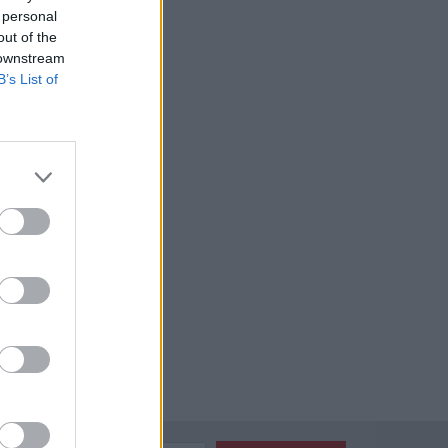
 personal
out of the
 downstream
B’s List of