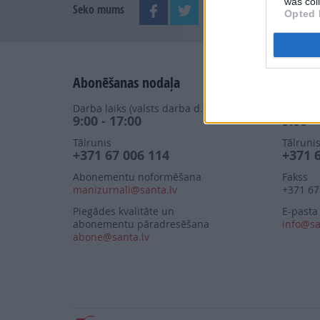
was col
Seko mums
Opted 
Abonēšanas nodaļa
Izdevn
Darba laiks (valsts darba d.)
Darba la
9:00 - 17:00
9:00 -
Tālrunis
Tālruni
+371 67 006 114
+371 
Abonementu noformēšana
Fakss
manizurnali@santa.lv
+371 67
Piegādes kvalitāte un
E-pasta
abonementu pāradresēšana
info@sa
abone@santa.lv