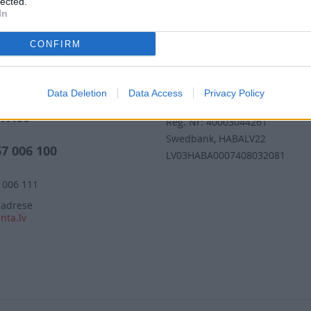
lected.
Nepalaid garām akcijas un jaunumus
In
CONFIRM
iecība ŽURNĀLS SANTA
Rekvizīti
Data Deletion
Data Access
Privacy Policy
iks (valsts darba d.)
Žurnāls Santa SIA
 17:00
Reģ. Nr: 40003044261
s
Swedbank, HABALV22
67 006 100
LV03HABA0007408032081
 006 111
 adrese
nta.lv