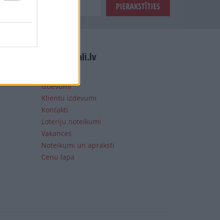
Manizurnali.lv
Notikumi
Izdevumi
Klientu izdevumi
Kontakti
Loteriju noteikumi
Vakances
Noteikumi un apraksti
Cenu lapa