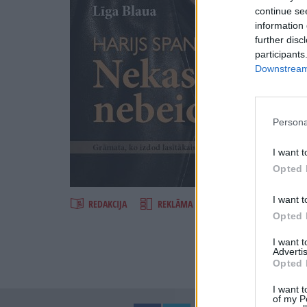
continue se
information 
further disc
participants
Downstream 
Persona
I want t
Šķirst
Opted 
I want t
REDAKCIJA
REKLĀMA IZDEVUMĀ
Opted 
I want 
Advertis
Opted 
I want t
of my P