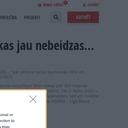
0
MANS GROZS
IENĀKT
ABONĒT
EVNIECĪBA
PROJEKTI
kas jau nebeidzas...
S...” par aktiera Harija Spanovska dzīvi un
 STĀSTI.
 esmu nospēlējis! Man nekad par tām nejautā.
a dzīve taču vispirms ir teātris. Tas ir mans mūžs.»
gada oktobrī sacīja Harijs Spanovskis, kad abi nolēma
 Harijs Spanovskis aizgāja mūžībā... Līga Blaua
sonal or
ection to
ou may