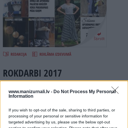
PROJEKTI
SEARCH
Šķirstīt
REDAKCIJA
REKLĀMA IZDEVUMĀ
ROKDARBI 2017
Numurā lasi:
www.manizurnali.lv -
Do Not Process My Personal
Information
Kā izvēlēties ideālu dziju cepurei un uzadīt allaž moderno
cepurīti ar pīnēm.
If you wish to opt-out of the sale, sharing to third parties, or
Divi cimdu pāru paraugi – bez pirkstiem un mīksti dūraiņi.
processing of your personal or sensitive information for
Kā atrast labāko dziju zeķēm un noadīt gan smalkas, siltas
targeted advertising by us, please use the below opt-out
īsās zeķītes, gan krāšņas pusgarās zeķes.
section to confirm your selection. Please note that after your