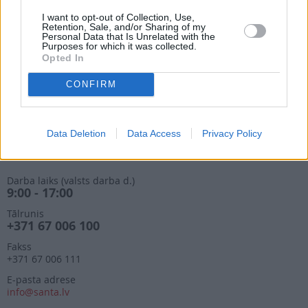
9:00 - 17:00
I want to opt-out of Collection, Use,
Retention, Sale, and/or Sharing of my
Tālrunis
Personal Data that Is Unrelated with the
+371 67 006 114
Purposes for which it was collected.
Opted In
Abonementu noformēšana
manizurnali@santa.lv
CONFIRM
Piegādes kvalitāte un
abonementu pāradresēšana
abone@santa.lv
Data Deletion
Data Access
Privacy Policy
Izdevniecība ŽURNĀLS SANTA
Darba laiks (valsts darba d.)
9:00 - 17:00
Tālrunis
+371 67 006 100
Fakss
+371 67 006 111
E-pasta adrese
info@santa.lv