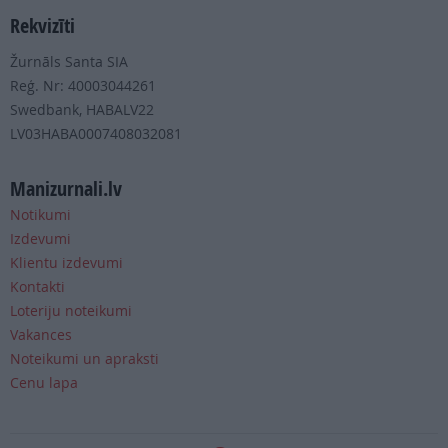
Rekvizīti
Žurnāls Santa SIA
Reģ. Nr: 40003044261
Swedbank, HABALV22
LV03HABA0007408032081
Manizurnali.lv
Notikumi
Izdevumi
Klientu izdevumi
Kontakti
Loteriju noteikumi
Vakances
Noteikumi un apraksti
Cenu lapa