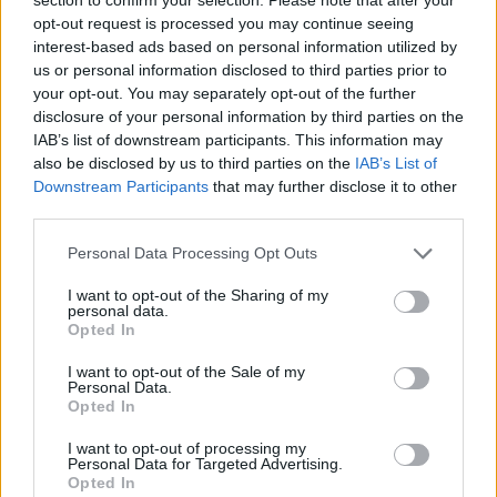
Divi džemperi bez vīlēm un gara jaka, kas var aizstāt
opt-out request is processed you may continue seeing
pusmēteli.
interest-based ads based on personal information utilized by
us or personal information disclosed to third parties prior to
Skaistas tamborētas mežģīnes, kuras darināt nav sarežģīti.
your opt-out. You may separately opt-out of the further
Grezns galdauts, kas gan prasīs vairāk laika un meistarības.
disclosure of your personal information by third parties on the
Kā uzšūt garu vesti, ērtas bikses vasarai un praktisku, glītu
IAB’s list of downstream participants. This information may
lietusmēteli.
also be disclosed by us to third parties on the
IAB’s List of
Downstream Participants
that may further disclose it to other
third parties.
Personal Data Processing Opt Outs
Seko mums
I want to opt-out of the Sharing of my
personal data.
Nepalaid garām akcijas un jaunumus
Opted In
I want to opt-out of the Sale of my
Personal Data.
Opted In
I want to opt-out of processing my
Abonēšanas nodaļa
Personal Data for Targeted Advertising.
Opted In
Darba laiks (valsts darba d.)