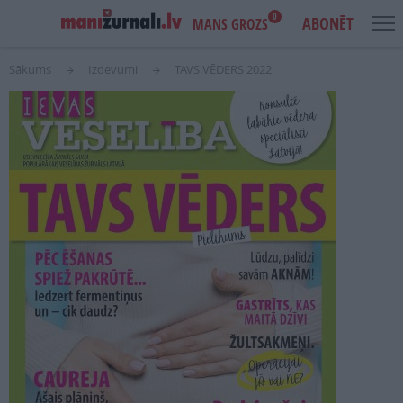
0
ABONĒT
MANS GROZS
Sākums
Izdevumi
TAVS VĒDERS 2022
USER
MAIN
IENĀKT
ACCOUNT
NAVIGATION
MENU
AKCIJAS
NOTIKUMI
IZDEVUMI
LASI PAR BRĪVU
REKLĀMA
IZDEVNIECĪBA