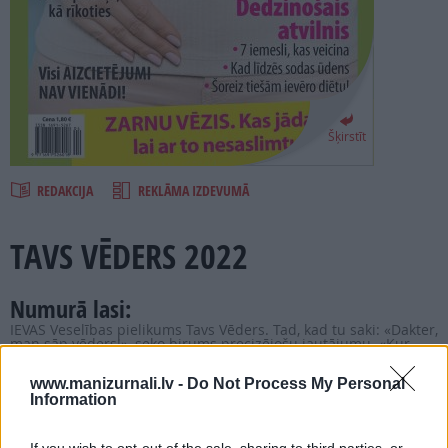
PROJEKTI
SEARCH
Šķirstīt
REDAKCIJA
REKLĀMA IZDEVUMĀ
TAVS VĒDERS 2022
Numurā lasi:
IEVAS Veselības pielikums Tavs Vēders. Tad, kad tu saki: «Dakter,
man sāp vēders!», seko birums precizējošu jautājumu. «Kur
tieši, lūdzu? Kādā veidā sāp, ko jūs jūtat? Cik sen? Vai ir arī
slikta duša? Kā ar vēdera izeju? Agrāk arī kas tāds bija? Ko ēdāt,
www.manizurnali.lv -
Do Not Process My Personal
ko dzērāt? Vai kādas zāles lietojāt? Varbūt jums pēdējā laikā
bijuši kādi emocionāli satricinājumi?» Tas liecina par to, ka
Information
vēders ir trakoti sarežģīta sistēma. Lai ieviestu kaut nedaudz
skaidrības, lūk, IEVAS Veselības pielikums, kurā konsultē Latvijas
labākie vēdera speciālisti!