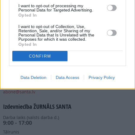
I want to opt-out of processing my
Personal Data for Targeted Advertising.
Opted In
Abonēšanas nodaļa
I want to opt-out of Collection, Use,
Retention, Sale, and/or Sharing of my
Personal Data that Is Unrelated with the
Darba laiks (valsts darba d.)
Purposes for which it was collected.
9:00 - 17:00
Opted In
Tālrunis
+371 67 006 114
CONFIRM
Abonementu noformēšana
manizurnali@santa.lv
Data Deletion
Data Access
Privacy Policy
Piegādes kvalitāte un
abonementu pāradresēšana
abone@santa.lv
Izdevniecība ŽURNĀLS SANTA
Darba laiks (valsts darba d.)
9:00 - 17:00
Tālrunis