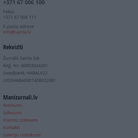
+371 67 006 100
Fakss
+371 67 006 111
E-pasta adrese
info@santa.lv
Rekvizīti
Žurnāls Santa SIA
Reģ. Nr: 40003044261
Swedbank, HABALV22
LV03HABA0007408032081
Manizurnali.lv
Notikumi
Izdevumi
Klientu izdevumi
Kontakti
Loteriju noteikumi