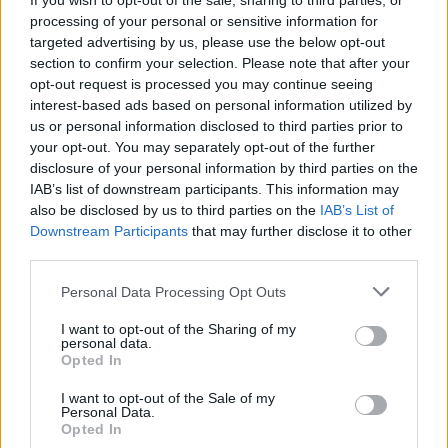
If you wish to opt-out of the sale, sharing to third parties, or
Ko darīt, ja kuņģis iekaisis un ir atvilnis?
processing of your personal or sensitive information for
targeted advertising by us, please use the below opt-out
Kā attīrīt aknas?
section to confirm your selection. Please note that after your
Kāpēc rodas žultsakmeņi?
opt-out request is processed you may continue seeing
interest-based ads based on personal information utilized by
Ko ēst, ja žultspūšļa vairs nav?
us or personal information disclosed to third parties prior to
Pazīmes, ja iekaisusi aklā zarna.
your opt-out. You may separately opt-out of the further
disclosure of your personal information by third parties on the
Ko darīt, lai vēderā nav tik daudz gāzu?
IAB’s list of downstream participants. This information may
Rīcības plāns, ja ir caureja.
also be disclosed by us to third parties on the
IAB’s List of
Aizcietējumi un citas grūtības pakakāt.
Downstream Participants
that may further disclose it to other
third parties.
Kā jāveic zarnu vēža skrīninga tests?
Personal Data Processing Opt Outs
I want to opt-out of the Sharing of my
personal data.
Opted In
Seko mums
I want to opt-out of the Sale of my
Nepalaid garām akcijas un jaunumus
Personal Data.
Opted In