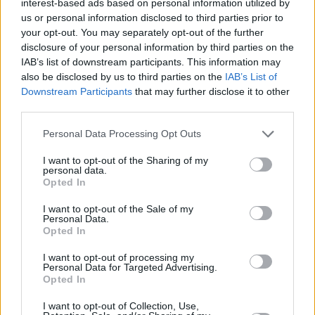
interest-based ads based on personal information utilized by
izmantot piemērotākos kosmētikas produktus un procedūras
us or personal information disclosed to third parties prior to
gan mājas apstākļos, gan uz profesionāļu kušetītes
your opt-out. You may separately opt-out of the further
kā arī vēl daudzas citas sievišķīgas lietas
disclosure of your personal information by third parties on the
IAB’s list of downstream participants. This information may
also be disclosed by us to third parties on the
IAB’s List of
Downstream Participants
that may further disclose it to other
third parties.
Seko mums
Personal Data Processing Opt Outs
Nepalaid garām akcijas un jaunumus
I want to opt-out of the Sharing of my
personal data.
Opted In
I want to opt-out of the Sale of my
Personal Data.
Opted In
Abonēšanas nodaļa
I want to opt-out of processing my
Darba laiks (valsts darba d.)
Personal Data for Targeted Advertising.
9:00 - 17:00
Opted In
Tālrunis
+371 67 006 114
I want to opt-out of Collection, Use,