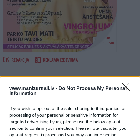
PROJEKTI
SEARCH
Šķirstīt
REDAKCIJA
REKLĀMA IZDEVUMĀ
SKAISTUMS 2022
www.manizurnali.lv -
Do Not Process My Personal
Information
Numurā lasi:
Žurnāla IEVA speciālizlaidums par visu, kas sievietēm
If you wish to opt-out of the sale, sharing to third parties, or
vajadzīgs, lai viņas justos labi un spoguli uzskatītu par
processing of your personal or sensitive information for
sabiedroto, nevis savu ļaunāko murgu.
targeted advertising by us, please use the below opt-out
kā tikt vaļā no ziemas un stresa radītā saguruma,
section to confirm your selection. Please note that after your
opt-out request is processed you may continue seeing
kā orientēties anti-age skaistumkopšanas pasaulē, gudri