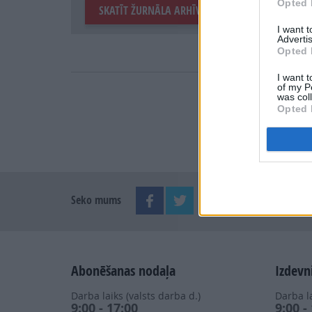
Opted 
SKATĪT ŽURNĀLA ARHĪVU
I want 
Advertis
Opted 
I want t
of my P
was col
Opted 
Seko mums
Abonēšanas nodaļa
Izdevn
Darba laiks (valsts darba d.)
Darba la
9:00 - 17:00
9:00 -