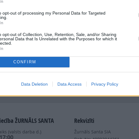
In
to opt-out of processing my Personal Data for Targeted
ing.
In
o opt-out of Collection, Use, Retention, Sale, and/or Sharing
ersonal Data that Is Unrelated with the Purposes for which it
Dalies
lected.
In
CONFIRM
Data Deletion
Data Access
Privacy Policy
Nepalaid garām akcijas un jaunumus
iecība ŽURNĀLS SANTA
Rekvizīti
iks (valsts darba d.)
Žurnāls Santa SIA
 17:00