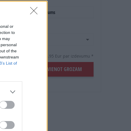
E-izdevums
sonal or
Mēnešu skaits:
ection to
ou may
4 mēneši /
19.80 Eur
 personal
out of the
4 izdevumi / 4.95 Eur par izdevumu *
 downstream
B’s List of
šanas
ĒT