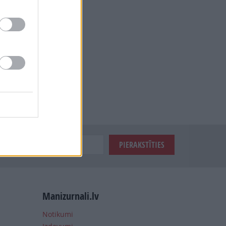
Manizurnali.lv
Notikumi