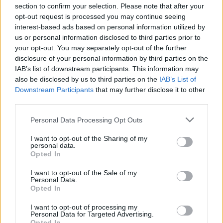
ieteikumus ņem vērā gan lielu haļļu, gan privātmāju
section to confirm your selection. Please note that after your
būvnieki.
opt-out request is processed you may continue seeing
interest-based ads based on personal information utilized by
Vēl 8 dažādi ekspert, sākot no būvnieka, beidzot ar
santehniķi sniegs zelta padomus un soli pa solim parādīs kā
us or personal information disclosed to third parties prior to
flīzēt, piestiprināt plauktu, nokrāsot kā sienu, tā žogu,
your opt-out. You may separately opt-out of the further
nokrāsot sienu un uzbūvēt pirti.
disclosure of your personal information by third parties on the
IAB’s list of downstream participants. This information may
Izdevums kā maza rokasgrāmata visiem, kas grib dzīvot
labāk, skaistāk un paveikt to paši savām rokām.
also be disclosed by us to third parties on the
IAB’s List of
Downstream Participants
that may further disclose it to other
third parties.
Personal Data Processing Opt Outs
Seko mums
I want to opt-out of the Sharing of my
personal data.
Opted In
Nepalaid garām akcijas un jaunumus
I want to opt-out of the Sale of my
Personal Data.
Opted In
I want to opt-out of processing my
Abonēšanas nodaļa
Personal Data for Targeted Advertising.
Opted In