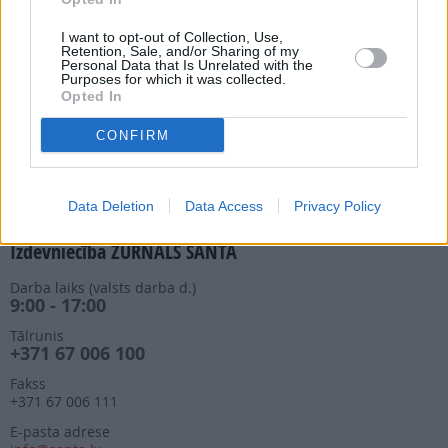
Darba laiks (valsts darba d.)
9:00 - 17:00
I want to opt-out of Collection, Use,
Retention, Sale, and/or Sharing of my
Personal Data that Is Unrelated with the
Tālrunis
Purposes for which it was collected.
+371 67 006 114
Opted In
Abonementu noformēšana
manizurnali@santa.lv
CONFIRM
Piegādes kvalitāte un
abonementu pāradresēšana
abone@santa.lv
Data Deletion
Data Access
Privacy Policy
Izdevniecība ŽURNĀLS SANTA
Darba laiks (valsts darba d.)
9:00 - 17:00
Tālrunis
+371 67 006 100
Fakss
+371 67 006 111
E-pasta adrese