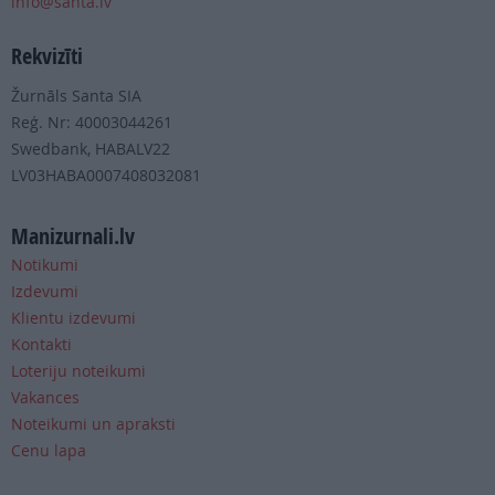
info@santa.lv
Rekvizīti
Žurnāls Santa SIA
Reģ. Nr: 40003044261
Swedbank, HABALV22
LV03HABA0007408032081
Manizurnali.lv
Notikumi
Izdevumi
Klientu izdevumi
Kontakti
Loteriju noteikumi
Vakances
Noteikumi un apraksti
Cenu lapa