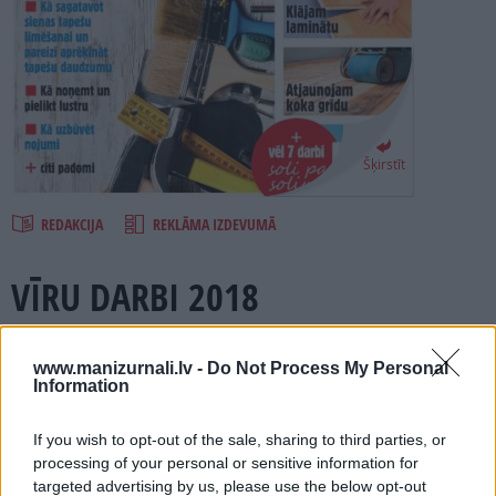
PROJEKTI
SEARCH
Šķirstīt
REDAKCIJA
REKLĀMA IZDEVUMĀ
VĪRU DARBI 2018
Numurā lasi:
www.manizurnali.lv -
Do Not Process My Personal
Information
Praktisks un iedvesmojošs žurnāls visiem, kuri paši savām
rokām grib būvēt un remontēt, sākot no iesācēja, beidzot ar
profesionāli.
If you wish to opt-out of the sale, sharing to third parties, or
processing of your personal or sensitive information for
Kā galvenais konsultants mums ir būveksperts un
inženierzinātņu doktors Juris Biršs, kura padomus un
targeted advertising by us, please use the below opt-out