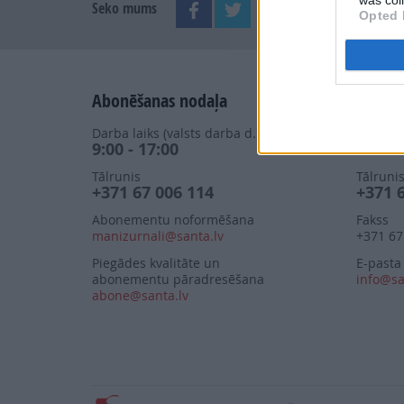
was col
Seko mums
Opted 
Abonēšanas nodaļa
Izdevn
Darba laiks (valsts darba d.)
Darba la
9:00 - 17:00
9:00 -
Tālrunis
Tālruni
+371 67 006 114
+371 
Abonementu noformēšana
Fakss
manizurnali@santa.lv
+371 67
Piegādes kvalitāte un
E-pasta
abonementu pāradresēšana
info@sa
abone@santa.lv