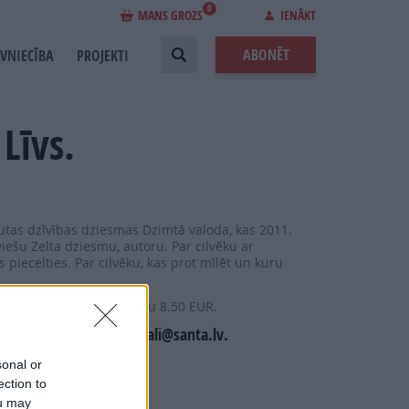
0
MANS GROZS
IENĀKT
ABONĒT
EVNIECĪBA
PROJEKTI
Līvs.
tautas dzīvības dziesmas Dzimtā valoda, kas 2011.
tviešu Zelta dziesmu, autoru. Par cilvēku ar
s piecelties. Par cilvēku, kas prot mīlēt un kuru
piegādi uz Omniva pakomātu 8.50 EUR.
stot uz e-pastu manizurnali@santa.lv.
u vai Pasta nodaļu.
sonal or
ection to
ou may