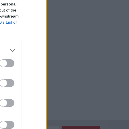
 personal
out of the
 downstream
B’s List of