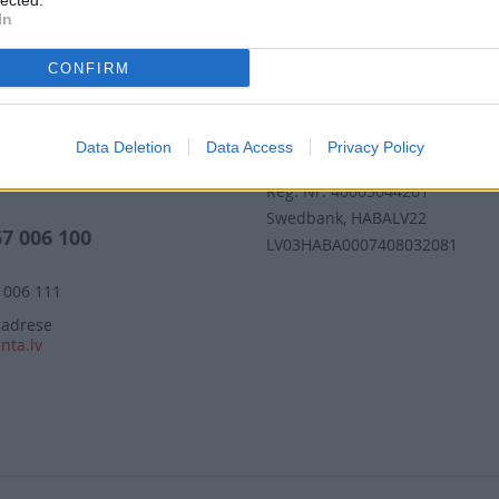
lected.
Nepalaid garām akcijas un jaunumus
In
CONFIRM
iecība ŽURNĀLS SANTA
Rekvizīti
Data Deletion
Data Access
Privacy Policy
iks (valsts darba d.)
Žurnāls Santa SIA
 17:00
Reģ. Nr: 40003044261
s
Swedbank, HABALV22
67 006 100
LV03HABA0007408032081
 006 111
 adrese
nta.lv