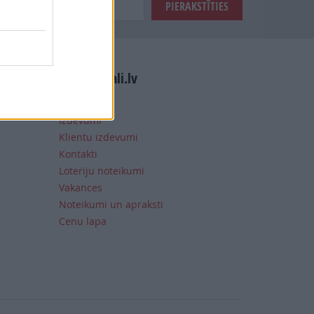
Manizurnali.lv
Notikumi
Izdevumi
Klientu izdevumi
Kontakti
Loteriju noteikumi
Vakances
Noteikumi un apraksti
Cenu lapa