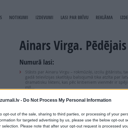
S
NOTIKUMI
IZDEVUMI
LASI PAR BRĪVU
REKLĀMA
IZD
T
GATION
Ainars Virga. Pēdējais 
Numurā lasi:
Stāsts par Ainaru Virgu – rokmūziķi, izcilu ģitāristu, 
gadā televīzijas skatītāju balsojumā tika atzīta par la
dramatisku likteni, kas pēc kritieniem vienmēr ir spēji
mīl...
Īpašā cena - ar Latvijas Pasta piegādi 6,50 EUR, ar 
urnali.lv -
Do Not Process My Personal Information
Pasūti grāmatu, zvanot pa tālr. 67 006 114, vai rak
*Grāmata tiks piegādāta uz Jums tuvāko Omniva pakomāt
to opt-out of the sale, sharing to third parties, or processing of your per
formation for targeted advertising by us, please use the below opt-out s
r selection. Please note that after your opt-out request is processed y