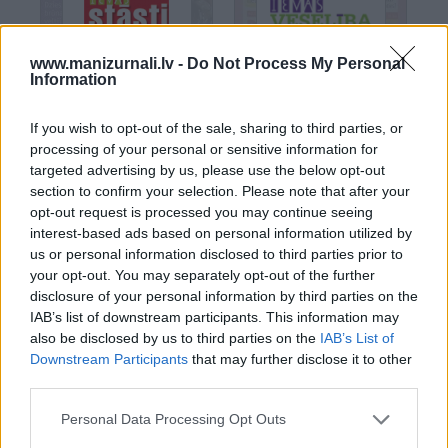
www.manizurnali.lv -
Do Not Process My Personal
Information
If you wish to opt-out of the sale, sharing to third parties, or
IEVAS STĀSTI
IEVAS VESELĪBA
processing of your personal or sensitive information for
Nr. 22
Nr. 22
targeted advertising by us, please use the below opt-out
Šķirstīt
Šķirstīt
section to confirm your selection. Please note that after your
opt-out request is processed you may continue seeing
interest-based ads based on personal information utilized by
us or personal information disclosed to third parties prior to
your opt-out. You may separately opt-out of the further
disclosure of your personal information by third parties on the
IAB’s list of downstream participants. This information may
also be disclosed by us to third parties on the
IAB’s List of
Downstream Participants
that may further disclose it to other
third parties.
Personal Data Processing Opt Outs