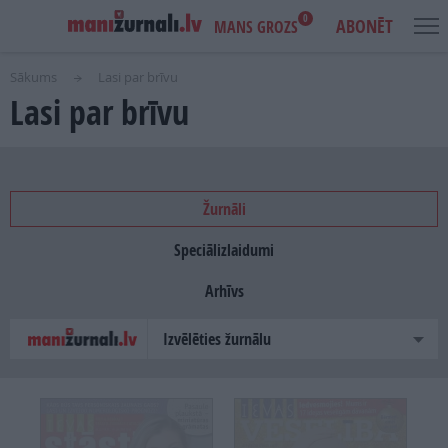
0
ABONĒT
MANS GROZS
Sākums
Lasi par brīvu
Lasi par brīvu
USER
MAIN
IENĀKT
ACCOUNT
NAVIGATION
MENU
AKCIJAS
NOTIKUMI
Žurnāli
Speciālizlaidumi
IZDEVUMI
Arhīvs
LASI PAR BRĪVU
Izvēlēties žurnālu
REKLĀMA
IZDEVNIECĪBA
PROJEKTI