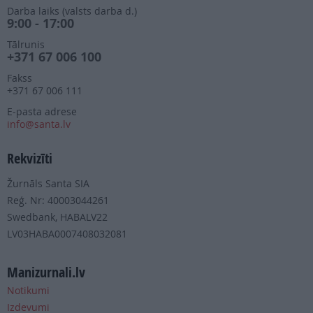
Darba laiks (valsts darba d.)
9:00 - 17:00
Tālrunis
+371 67 006 100
Fakss
+371 67 006 111
E-pasta adrese
info@santa.lv
Rekvizīti
Žurnāls Santa SIA
Reģ. Nr: 40003044261
Swedbank, HABALV22
LV03HABA0007408032081
Manizurnali.lv
Notikumi
Izdevumi