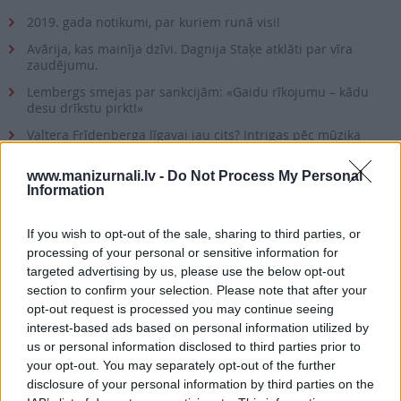
2019. gada notikumi, par kuriem runā visi!
Avārija, kas mainīja dzīvi. Dagnija Staķe atklāti par vīra
zaudējumu.
Lembergs smejas par sankcijām: «Gaidu rīkojumu – kādu
desu drīkstu pirkt!»
Valtera Frīdenberga līgavai jau cits? Intrigas pēc mūziķa
nāves nerimst!
www.manizurnali.lv -
Do Not Process My Personal
Džilindžera sestā sieva beidzot runā! Par vīru, nodevību un
Information
savu pirmo romānu.
Ieva Plaude pēc 10 gadiem atgriežas dzimtenē. «Jūtos
If you wish to opt-out of the sale, sharing to third parties, or
vientuļi un nedroši…»
processing of your personal or sensitive information for
Uzzini, kas slēpjas seksīgākās aktrises Leldes Dreimanes
targeted advertising by us, please use the below opt-out
skapī.
section to confirm your selection. Please note that after your
Kas sagaida Latviju Žurkas gadā? Astrologa prognozes un
opt-out request is processed you may continue seeing
ekstrasensa pareģojumi.
interest-based ads based on personal information utilized by
us or personal information disclosed to third parties prior to
your opt-out. You may separately opt-out of the further
Seko mums
disclosure of your personal information by third parties on the