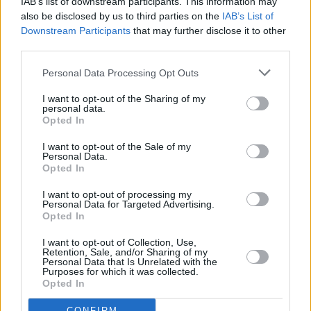
IAB’s list of downstream participants. This information may
also be disclosed by us to third parties on the
IAB’s List of
Downstream Participants
that may further disclose it to other
third parties.
E-izdevumu arhīvs
Personal Data Processing Opt Outs
I want to opt-out of the Sharing of my
personal data.
MEKLĒT
Opted In
I want to opt-out of the Sale of my
SKATĪT ŽURNĀLA ARHĪVU
Personal Data.
Opted In
I want to opt-out of processing my
Personal Data for Targeted Advertising.
Opted In
Dalies
I want to opt-out of Collection, Use,
Retention, Sale, and/or Sharing of my
Personal Data that Is Unrelated with the
Purposes for which it was collected.
Opted In
Seko mums
CONFIRM