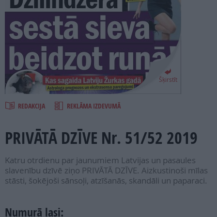
PROJEKTI
SEARCH
Šķirstīt
REDAKCIJA
REKLĀMA IZDEVUMĀ
PRIVĀTĀ DZĪVE Nr. 51/52 2019
Katru otrdienu par jaunumiem Latvijas un pasaules
slavenību dzīvē ziņo PRIVĀTĀ DZĪVE. Aizkustinoši mīlas
stāsti, šokējoši sānsoļi, atzīšanās, skandāli un paparaci.
Numurā lasi: