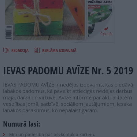
PROJEKTI
SEARCH
Šķirstīt
REDAKCIJA
REKLĀMA IZDEVUMĀ
IEVAS PADOMU AVĪZE Nr. 5 2019
IEVAS PADOMU AVĪZE ir nedēļas izdevums, kas piedāvā
labākos padomus, kā paveikt attiecīgās nedēļas darbus
mājā, dārzā un virtuvē. Avīze informē par aktualitātēm
veselības jomā, sadzīvē, sociāliem jautājumiem, iesaka
labākos pasākumus, ko nepalaist garām.
Numurā lasi:
Mīti un patiesība par bezkontakta kartēm.