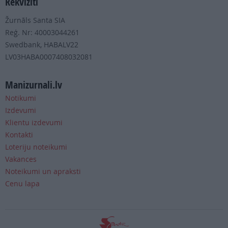
Rekvizīti
Žurnāls Santa SIA
Reģ. Nr: 40003044261
Swedbank, HABALV22
LV03HABA0007408032081
Manizurnali.lv
Notikumi
Izdevumi
Klientu izdevumi
Kontakti
Loteriju noteikumi
Vakances
Noteikumi un apraksti
Cenu lapa