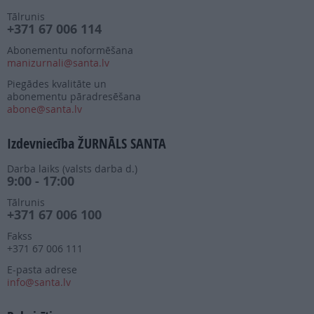
Tālrunis
+371 67 006 114
Abonementu noformēšana
manizurnali@santa.lv
Piegādes kvalitāte un
abonementu pāradresēšana
abone@santa.lv
Izdevniecība ŽURNĀLS SANTA
Darba laiks (valsts darba d.)
9:00 - 17:00
Tālrunis
+371 67 006 100
Fakss
+371 67 006 111
E-pasta adrese
info@santa.lv