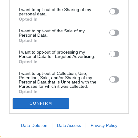
SKATĪT ŽURNĀLA ARHĪVU
I want to opt-out of the Sharing of my
personal data.
Opted In
I want to opt-out of the Sale of my
Personal Data.
Dalies
Opted In
I want to opt-out of processing my
Personal Data for Targeted Advertising.
Opted In
Seko mums
I want to opt-out of Collection, Use,
Retention, Sale, and/or Sharing of my
Nepalaid garām akcijas un jaunumus
Personal Data that Is Unrelated with the
Purposes for which it was collected.
Opted In
CONFIRM
Abonēšanas nodaļa
Data Deletion
Data Access
Privacy Policy
Darba laiks (valsts darba d.)
9:00 - 17:00