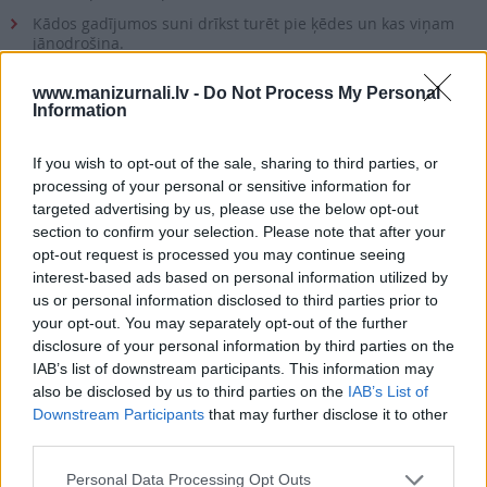
Kādos gadījumos suni drīkst turēt pie ķēdes un kas viņam
jānodrošina.
Kā palīdzēt telpaugiem, ja tos apsēdušas laputis.
www.manizurnali.lv -
Do Not Process My Personal
Mācāmies gatavot gulašu ar kārtainās mīklas vāku.
Information
Kā izcept garšīgu šokolādes un bumbieru tarti.
If you wish to opt-out of the sale, sharing to third parties, or
Ko darīt, ja škiet: slimība ir sākusies.
processing of your personal or sensitive information for
Kā palīdzēt matiem, ja tie sāk izkrist un paliek plānāki.
targeted advertising by us, please use the below opt-out
section to confirm your selection. Please note that after your
Kuru klepus sīrupu izvēlēties?
opt-out request is processed you may continue seeing
interest-based ads based on personal information utilized by
us or personal information disclosed to third parties prior to
E-izdevumu arhīvs
your opt-out. You may separately opt-out of the further
disclosure of your personal information by third parties on the
IAB’s list of downstream participants. This information may
also be disclosed by us to third parties on the
IAB’s List of
Downstream Participants
that may further disclose it to other
MEKLĒT
third parties.
Personal Data Processing Opt Outs