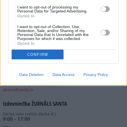
I want to opt-out of processing my
Personal Data for Targeted Advertising.
Opted In
I want to opt-out of Collection, Use,
Abonēšanas nodaļa
Retention, Sale, and/or Sharing of my
Personal Data that Is Unrelated with the
Darba laiks (valsts darba d.)
Purposes for which it was collected.
9:00 - 17:00
Opted In
Tālrunis
CONFIRM
+371 67 006 114
Abonementu noformēšana
manizurnali@santa.lv
Data Deletion
Data Access
Privacy Policy
Piegādes kvalitāte un
abonementu pāradresēšana
abone@santa.lv
Izdevniecība ŽURNĀLS SANTA
Darba laiks (valsts darba d.)
9:00 - 17:00