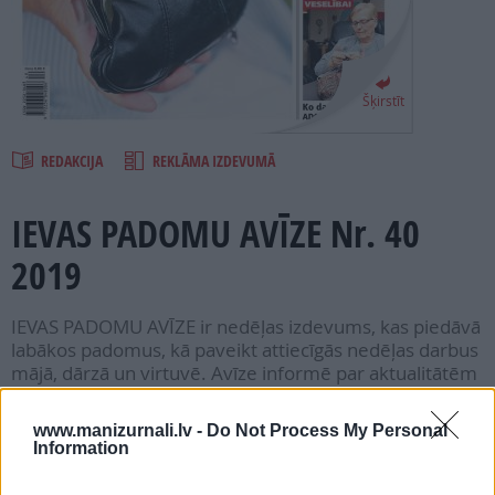
PROJEKTI
SEARCH
Šķirstīt
REDAKCIJA
REKLĀMA IZDEVUMĀ
IEVAS PADOMU AVĪZE Nr. 40
2019
IEVAS PADOMU AVĪZE ir nedēļas izdevums, kas piedāvā
labākos padomus, kā paveikt attiecīgās nedēļas darbus
mājā, dārzā un virtuvē. Avīze informē par aktualitātēm
veselības jomā, sadzīvē, sociāliem jautājumiem, iesaka
labākos pasākumus, ko nepalaist garām.
www.manizurnali.lv -
Do Not Process My Personal
Information