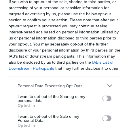
If you wish to opt-out of the sale, sharing to third parties, or
E-izdevumu arhīvs
processing of your personal or sensitive information for
targeted advertising by us, please use the below opt-out
section to confirm your selection. Please note that after your
opt-out request is processed you may continue seeing
MEKLĒT
interest-based ads based on personal information utilized by
us or personal information disclosed to third parties prior to
your opt-out. You may separately opt-out of the further
SKATĪT ŽURNĀLA ARHĪVU
disclosure of your personal information by third parties on the
IAB’s list of downstream participants. This information may
also be disclosed by us to third parties on the
IAB’s List of
Downstream Participants
that may further disclose it to other
third parties.
Dalies
Personal Data Processing Opt Outs
I want to opt-out of the Sharing of my
personal data.
Opted In
Seko mums
I want to opt-out of the Sale of my
Personal Data.
Nepalaid garām akcijas un jaunumus
Opted In