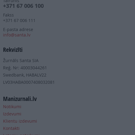
Tālrunis
+371 67 006 100
Fakss
+371 67 006 111
E-pasta adrese
info@santa.lv
Rekvizīti
Žurnāls Santa SIA
Reģ. Nr: 40003044261
Swedbank, HABALV22
LV03HABA0007408032081
Manizurnali.lv
Notikumi
Izdevumi
Klientu izdevumi
Kontakti