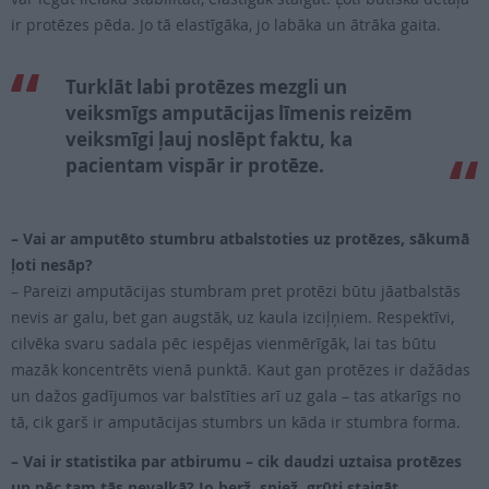
ir protēzes pēda. Jo tā elastīgāka, jo labāka un ātrāka gaita.
Turklāt labi protēzes mezgli un
veiksmīgs amputācijas līmenis reizēm
veiksmīgi ļauj noslēpt faktu, ka
pacientam vispār ir protēze.
– Vai ar amputēto stumbru atbalstoties uz protēzes, sākumā
ļoti nesāp?
– Pareizi amputācijas stumbram pret protēzi būtu jāatbalstās
nevis ar galu, bet gan augstāk, uz kaula izciļņiem. Respektīvi,
cilvēka svaru sadala pēc iespējas vienmērīgāk, lai tas būtu
mazāk koncentrēts vienā punktā. Kaut gan protēzes ir dažādas
un dažos gadījumos var balstīties arī uz gala – tas atkarīgs no
tā, cik garš ir amputācijas stumbrs un kāda ir stumbra forma.
– Vai ir statistika par atbirumu – cik daudzi uztaisa protēzes
un pēc tam tās nevalkā? Jo berž, spiež, grūti staigāt…