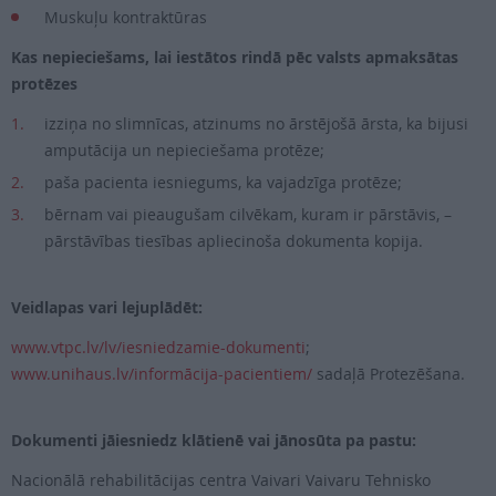
Muskuļu kontraktūras
Kas nepieciešams, lai iestātos rindā pēc valsts apmaksātas
protēzes
izziņa no slimnīcas, atzinums no ārstējošā ārsta, ka bijusi
amputācija un nepieciešama protēze;
paša pacienta iesniegums, ka vajadzīga protēze;
bērnam vai pieaugušam cilvēkam, kuram ir pārstāvis, –
pārstāvības tiesības apliecinoša dokumenta kopija.
Veidlapas vari lejuplādēt:
www.vtpc.lv/lv/iesniedzamie-dokumenti
;
www.unihaus.lv/informācija-pacientiem/
sadaļā Protezēšana.
Dokumenti jāiesniedz klātienē vai jānosūta pa pastu:
Nacionālā rehabilitācijas centra Vaivari Vaivaru Tehnisko