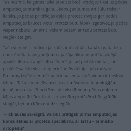
Tas nozīmē, ka gaitas laikā atbalsts bieži veidojas tikai uz pēdas
amputācijas stumbra gala. Šādos gadījumos arī čūlu risks ir
lielāks, jo pēdas priekšējās daļas protēze rīvējas gar pēdas
amputācijas brūces vietu. Protēzi būtu labāk izgatavot, ja pēdas
vispār nebūtu, un arī cilvēkam pašam ar tādu protēzi būtu
vieglāk staigāt.
Taču vienmēr situācija jāskatās individuāli. Labāka gaita tiktu
nodrošināta tajos gadījumos, ja kāja tiktu amputēta vidējā
apakšstilba vai augšstilba līmenī, jo tad pietiktu vietas, lai
protēzē saliktu visas nepieciešamās detaļas jeb mezglus.
Protams, izvēle vienmēr paliek pacienta ziņā, viņam ir tiesības
izlemt. Taču viņam jāsaprot, ka ar mūsdienu tehnoloģijām
iespējams uztaisīt protēzes pie visu līmeņu pēdas daļu un
kājas amputācijām, tikai – ar vienām protēzēm būs grūtāk
staigāt, bet ar citām daudz vieglāk.
– Izklausās sarežģīti. Varbūt prātīgāk pirms amputācijas
konsultēties ar protēžu speciālistu, ar ārstu – tehnisko
ortopēdu?