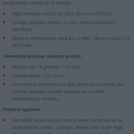
palīglīdzekļu centrā vai tā nodaļās
Rīgā, Ventspils ielā 53, LV–1002, tālrunis 67552350;
Kuldīgā, Jelgavas ielā 60, LV–3301, tālrunis 63320727,
26479363;
Rēzeknē, Atbrīvošanas alejā 81, LV–4601, tālrunis 64622273,
26577364.
Vienreizējā iemaksa, saņemot protēzi:
bērnam līdz 18 gadiem – 1,42 eiro;
pieaugušajam – 7,11 eiro;
no iemaksas atbrīvotas trūcīgās personas un cilvēki, kas
atrodas ilgstošas sociālās aprūpes un sociālās
rehabilitācijas iestādēs.
Protēzes izgatavo:
Nacionālā rehabilitācijas centra Vaivari Ortozēšanas un
protezēšanas centrs – Jūrmalā, Vēsmas ielā 13 (arī Rīgā,