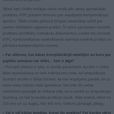
Tātad, kad cilvēks iestājas valsts rindā pēc valsts apmaksātas
protēzes, VTPC pieņem lēmumu par iespējamo kompensācijas
apmēru. Tālāk cilvēks jebkurā Eiropas Savienības valstī par
saviem līdzekļiem izgatavo protēzi. Šī valsts pacientam izsniedz
protēzes sertifikātu, nomaksas dokumentus, cilvēks tos iesniedz
VTPC, Funkcionēšanas novērtēšanas komisija novērtē protēzi un
pārskata kompensējamo summu.
– Par silikonu, kas bāzes komplektācijā neietilpst un kuru par
papildu samaksu var ielikt… Tam ir jēga?
– Principā silikons ir labs. It sevišķi pacientiem, kuriem ir slikta
ādas apasiņošana un liels nobrāzumu risks. Arī amputācijas
stumbri reizēm ir tādas formas, ka nav iespējams panākt, lai uz
vienu vietu nebūtu liela spiediena. Tad mēs šīs vietas
cenšamies pasargāt ar silikona zeķi, kuru uzvelk uz amputācijas
stumbra, un tad to ievieto protēzes čaulā. Tāda maksā, sākot no
250 eiro un uz augšu, līdz 400 eiro. Silikons jāmazgā, jākopj.
– Vai ir vēl kādas iespējas, kuras jūs ieteiktu? Par kurām vērts