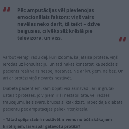
Pēc amputācijas vēl pievienojas
emocionālais faktors: viņš vairs
nevēlas neko darīt, tā teikt – dzīve
beigusies, cilvēks sēž krēslā pie
televizora, un viss.
Varbūt vienīgi radu dēļ, kuri izdomā, ka jātaisa protēze, viņš
ierodas uz konsultāciju, un tad nākas konstatēt, ka sēdošais
pacients reāli vairs nespēj nostāvēt. Ne ar kruķiem, ne bez. Un
arī ar protēzi viņš nevarēs nostāvēt.
Diabēta pacientiem, kam bojāti visi asinsvadi, arī ir grūtāk
uztaisīt protēzes, jo viņiem ir šī nestabilitāte, vēl redzes
traucējumi, liels svars, brūces sliktāk dzīst. Tāpēc daļa diabēta
pacientu pēc amputācijas paliek riteņkrēslā.
– Tātad spēja stabili nostāvēt ir viens no būtiskākajiem
kritērijiem, lai vispār gatavotu protēzi?