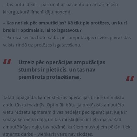
– Tas būtu ideāli – pārrunāt ar pacientu un arī ārstējošo
ķirurgu, kurā līmenī kāju noņemt.
– Kas notiek pēc amputācijas? Kā tikt pie protēzes, un kurš
brīdis ir optimālais, lai to izgatavotu?
– Pareizā secība būtu šāda: pēc amputācijas cilvēks pierakstās
valsts rindā uz protēzes izgatavošanu.
Uzreiz pēc operācijas amputācijas
stumbrs ir pietūcis, un tas nav
piemērots protezēšanai.
Tātad jāpagaida, kamēr slēdzas operācijas brūce un mīksto
audu tūska mazinās. Optimāli būtu, ja protēzists amputēto
vietu redzētu apmēram divas nedēļas pēc operācijas. Kāja ir
smaga ķermeņa daļa, un tās muskuļiem ir liela masa. Kad
amputē kājas daļu, tas nozīmē, ka šiem muskuļiem pēkšņi tiek
atņemts darbs – vienkārši vairs nav slodzes.