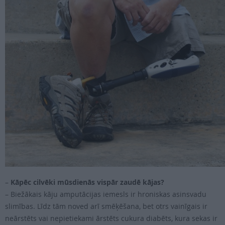
PROJEKTI
SEARCH
–
Kāpēc cilvēki mūsdienās vispār zaudē kājas?
– Biežākais kāju amputācijas iemesls ir hroniskas asinsvadu
slimības. Līdz tām noved arī smēķēšana, bet otrs vainīgais ir
neārstēts vai nepietiekami ārstēts cukura diabēts, kura sekas ir