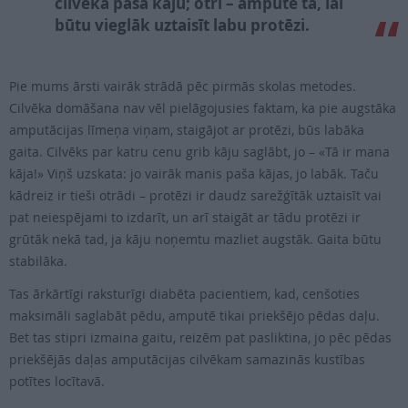
cilvēka paša kāju; otri – amputē tā, lai
būtu vieglāk uztaisīt labu protēzi.
Pie mums ārsti vairāk strādā pēc pirmās skolas metodes.
Cilvēka domāšana nav vēl pielāgojusies faktam, ka pie augstāka
amputācijas līmeņa viņam, staigājot ar protēzi, būs labāka
gaita. Cilvēks par katru cenu grib kāju saglābt, jo – «Tā ir mana
kāja!» Viņš uzskata: jo vairāk manis paša kājas, jo labāk. Taču
kādreiz ir tieši otrādi – protēzi ir daudz sarežģītāk uztaisīt vai
pat neiespējami to izdarīt, un arī staigāt ar tādu protēzi ir
grūtāk nekā tad, ja kāju noņemtu mazliet augstāk. Gaita būtu
stabilāka.
Tas ārkārtīgi raksturīgi diabēta pacientiem, kad, cenšoties
maksimāli saglabāt pēdu, amputē tikai priekšējo pēdas daļu.
Bet tas stipri izmaina gaitu, reizēm pat pasliktina, jo pēc pēdas
priekšējās daļas amputācijas cilvēkam samazinās kustības
potītes locītavā.