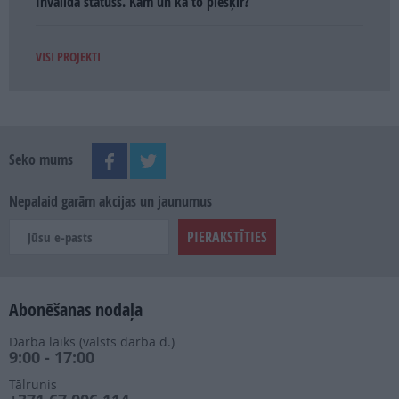
Invalīda statuss. Kam un kā to piešķir?
VISI PROJEKTI
Seko mums
Nepalaid garām akcijas un jaunumus
Abonēšanas nodaļa
Darba laiks (valsts darba d.)
9:00 - 17:00
Tālrunis