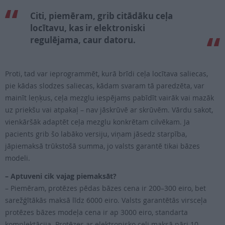
Citi, piemēram, grib citādāku ceļa
locītavu, kas ir elektroniski
regulējama, caur datoru.
Proti, tad var ieprogrammēt, kurā brīdi ceļa locītava saliecas,
pie kādas slodzes saliecas, kādam svaram tā paredzēta, var
mainīt leņķus, ceļa mezglu iespējams pabīdīt vairāk vai mazāk
uz priekšu vai atpakaļ – nav jāskrūvē ar skrūvēm. Vārdu sakot,
vienkāršāk adaptēt ceļa mezglu konkrētam cilvēkam. Ja
pacients grib šo labāko versiju, viņam jāsedz starpība,
jāpiemaksā trūkstošā summa, jo valsts garantē tikai bāzes
modeli.
– Aptuveni cik vajag piemaksāt?
– Piemēram, protēzes pēdas bāzes cena ir 200–300 eiro, bet
sarežģītākās maksā līdz 6000 eiro. Valsts garantētās virsceļa
protēzes bāzes modeļa cena ir ap 3000 eiro, standarta
komplektācija. Protēzes ar elektronisko celi maksā pāri 10