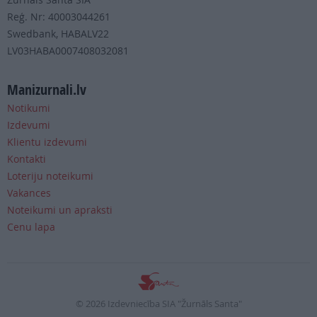
Reģ. Nr: 40003044261
Swedbank, HABALV22
LV03HABA0007408032081
Manizurnali.lv
Notikumi
Izdevumi
Klientu izdevumi
Kontakti
Loteriju noteikumi
Vakances
Noteikumi un apraksti
Cenu lapa
© 2026 Izdevniecība SIA "Žurnāls Santa"