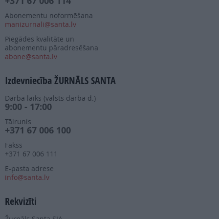
+371 67 006 114
Abonementu noformēšana
manizurnali@santa.lv
Piegādes kvalitāte un
abonementu pāradresēšana
abone@santa.lv
Izdevniecība ŽURNĀLS SANTA
Darba laiks (valsts darba d.)
9:00 - 17:00
Tālrunis
+371 67 006 100
Fakss
+371 67 006 111
E-pasta adrese
info@santa.lv
Rekvizīti
Žurnāls Santa SIA