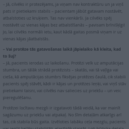
– Jā, cilvēks ir protezējams, ja viņam nav kontraktūru un ja viņš
pats ir pietiekami stabils – pacientam jābūt gatavam nostāvēt,
atbalstoties uz kruķiem. Tas nav vienkārši. Ja cilvēks spēj
nostāvēt uz vienas kājas bez atbalstīšanās – pavisam brīnišķīgi!
Jo, lai cilvēks normāli ietu, kaut kādā gaitas posmā viņam ir uz
vienas kājas jāatbalstās.
– Vai protēze tās gatavošanas laikā jāpielaiko kā kleita, kad
to šuj?
– Jā, pacients ierodas uz laikošanu. Protēzi velk uz amputācijas
stumbra, un tālāk strādā protēzists – skatās, vai tā vaļīga vai
cieša, kā amputācijas stumbrs fiksējas protēzes čaulā, cik stabili
pacients spēj stāvēt, kādi ir kājas un protēzes leņķi, vai viņš stāv
pietiekami taisni, vai cilvēks nav saliecies uz priekšu – un veic
pieregulēšanu.
Protēzei locītavu mezgli ir izgatavoti tādā veidā, ka var mainīt
sagāzumu uz priekšu vai atpakaļ. No šīm detaļām atkarīgs arī
tas, cik stabila būs gaita. Izvēloties labāku ceļa mezglu, pacients
var iegūt lielāku stabilitāti, elastīgāk staigāt. Ļoti būtiska detaļa