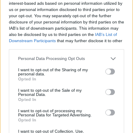
– Mainās pati muskuļu masa. Otrs moments – cik cilvēks aktīvs.
interest-based ads based on personal information utilized by
Ja viņam ir fiziski smags darbs, protēze ātri nolietojas.
us or personal information disclosed to third parties prior to
your opt-out. You may separately opt-out of the further
Nolietojas arī locītavu mezglu detaļas. Protēze kļūst nestabila.
disclosure of your personal information by third parties on the
Slikti turas uz kājas.
IAB’s list of downstream participants. This information may
Ir mums daži pacienti, kas protēzēm nolauž pēdu – pēda
also be disclosed by us to third parties on the
IAB’s List of
Downstream Participants
that may further disclose it to other
neiztur cilvēka aktivitāti. Tā parasti gadās jaunākiem
third parties.
pacientiem.
Prakse gan liecina, ka daudzi domu par staigāšanu atmet jau ar
Personal Data Processing Opt Outs
pirmreizējo protēzi. Daļa cilvēku jūtas vīlušies, jo bija
I want to opt-out of the Sharing of my
iedomājušies, ka pēc sēdēšanas mājās nu tik dzīve sāksies, jo
personal data.
Opted In
varēs staigāt, bet – tā tas nenotiek.
I want to opt-out of the Sale of my
Personal Data.
Ir jāmācās staigāt no jauna, viņi pēkšņi
Opted In
apjauš, ka ar protēzi ir grūtāk staigāt,
protēze no cilvēka prasa desmit reižu
I want to opt-out of processing my
Personal Data for Targeted Advertising.
lielāku spēku, piepūli nekā dabiskā
Opted In
kāja. Protēzei nav sajūtu.
I want to opt-out of Collection, Use,