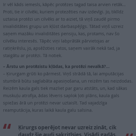
Ir vēl kāds iemesls, kāpēc protēzes tagad taisa arvien retāk…
Proti, tie ir cilvēki, kuriem protezēties nav izdevīgi. Jo, tiklīdz
uztaisa protēzi un cilvēks ar to aiziet, tā viņš zaudē pirmo
invaliditātes grupu un kļūst darbaspējīgs. Tātad viņš uzreiz
saņem mazāku invaliditātes pensiju, kas, protams, nav šo
cilvēku interesēs. Tāpēc viņi labprātāk pārvietojas ar
ratiņkrēslu, jo, apsēžoties ratos, saņem vairāk nekā tad, ja
staigātu ar protēzi. Tā notiek.
– Ārstu un protēzistu kļūdas, ka protēzi nevalkā?…
– Ķirurgam grūti ko pārmest. Viņš strādā tā, lai amputācijas
stumbrā būtu saglabāta apasiņošana, un reizēm tas neizdodas.
Reizēm kaula gals tiek mazliet par garu atstāts, un, kad sākas
muskuļu atrofija, ādas lēveris saplok ļoti plāns, kaula gals
spiežas ārā un protēzi nevar uztaisīt. Tad vajadzīga
reamputācija, kuras laikā kaula galu saīsina.
Ķirurgs operējot nevar uzreiz zināt, cik
daudz šie audi sakritīsies. Visādi gadās.