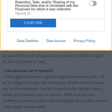
Retention, Sale, and/or Sharing of my
Personal Data that Is Unrelated with the
Purposes for which it was collected.
Cilvēkam jāpierod izjust līdzsvaru.
Opted In
Turklāt, ja tā ir zemceļa protēze, tad vismaz ceļa locītava ir sava,
CONFIRM
taču, ja bijusi virsceļa amputācija, tad jāiemācās staigāt ar
locītavu, kuru tu nejūti – nezini, kā tā lokās. Ir jāpierod, kā iet, lai
locītava nostrādātu – lai celis saliektos, kad tev to vajag, nevis kā
Data Deletion
Data Access
Privacy Policy
kurā brīdī, kad neesi tam gatavs. Tas ir ļoti sarežģīts process –
apgūt iešanu ar protēzi. Pēkšņi cilvēks konstatē, ka liels darbs
un pacietība pašam jāiegulda, lai ar protēzi normāli staigātu.
Un tad viņš atmet ar roku.
– Vai vecumam arī ir nozīme?
– Lielos gados cilvēkam ir grūtāk apgūt jaunas lietas, bet – tik
un tā staigāt ar protēzi var iemācīties. Drīzāk cilvēkam traucē
tas, ka zūd motivācija. Turklāt vecumā cilvēks baidās nokrist,
baidās gūt traumas, kaut ko salauzt. Tādā ziņā jauniem
cilvēkiem pieņemt protēzi ir daudz vieglāk. Viņi ir aktīvi, raduši
riskēt, apgūt jaunas lietas.