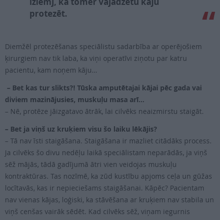
izlemj, ka tomēr vajadzētu kāju
protezēt.
Diemžēl protezēšanas speciālistu sadarbība ar operējošiem
ķirurgiem nav tik laba, ka viņi operatīvi ziņotu par katru
pacientu, kam noņem kāju…
– Bet kas tur slikts?! Tūska amputētajai kājai pēc gada vai
diviem mazinājusies, muskuļu masa arī…
– Nē, protēze jāizgatavo ātrāk, lai cilvēks neaizmirstu staigāt.
– Bet ja viņš uz kruķiem visu šo laiku lēkājis?
– Tā nav īsti staigāšana. Staigāšana ir mazliet citādāks process.
Ja cilvēks šo divu nedēļu laikā speciālistam neparādās, ja viņš
sēž mājās, tādā gadījumā ātri vien veidojas muskuļu
kontraktūras. Tas nozīmē, ka zūd kustību apjoms ceļa un gūžas
locītavās, kas ir nepieciešams staigāšanai. Kāpēc? Pacientam
nav vienas kājas, loģiski, ka stāvēšana ar kruķiem nav stabila un
viņš cenšas vairāk sēdēt. Kad cilvēks sēž, viņam iegurnis