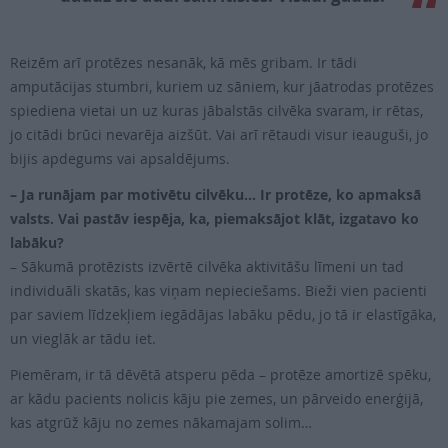
Reizēm arī protēzes nesanāk, kā mēs gribam. Ir tādi
amputācijas stumbri, kuriem uz sāniem, kur jāatrodas protēzes
spiediena vietai un uz kuras jābalstās cilvēka svaram, ir rētas,
jo citādi brūci nevarēja aizšūt. Vai arī rētaudi visur ieauguši, jo
bijis apdegums vai apsaldējums.
– Ja runājam par motivētu cilvēku… Ir protēze, ko apmaksā
valsts. Vai pastāv iespēja, ka, piemaksājot klāt, izgatavo ko
labāku?
– Sākumā protēzists izvērtē cilvēka aktivitāšu līmeni un tad
individuāli skatās, kas viņam nepieciešams. Bieži vien pacienti
par saviem līdzekļiem iegādājas labāku pēdu, jo tā ir elastīgāka,
un vieglāk ar tādu iet.
Piemēram, ir tā dēvētā atsperu pēda – protēze amortizē spēku,
ar kādu pacients nolicis kāju pie zemes, un pārveido enerģijā,
kas atgrūž kāju no zemes nākamajam solim…