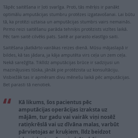
Tāpēc saitēšana ir ļoti svarīga. Proti, tās mērķis ir panākt
optimālu amputācijas stumbru protēzes izgatavošanai. Lai būtu
tā, ka protēzi uztaisa un amputācijas stumbrs vairs nemainās.
Pirmo reizi saitēšanu parāda tehniķis protēzists vizītes laikā.
Pēc tam saitē cilvēks pats. Saitē ar parasto elastīgo saiti.
Saitēšana jāatkārto vairākas reizes dienā. Mūsu mājaslapā ir
bildes, kā tas jādara, ja kāja amputēta virs ceļa un zem ceļa.
Nekā sarežģīta. Tiklīdz amputācijas brūce ir sadzijusi un
mazinājusies tūska, jānāk pie protēzista uz konsultāciju.
Visbiežāk tas ir apmēram divu mēnešu laikā pēc amputācijas.
Bet parasti tā nenotiek.
Kā likums, šos pacientus pēc
amputācijas operācijas izraksta uz
mājām, tur gadu vai vairāk viņi nosēž
ratiņkrēslā vai uz dīvāna malas, varbūt
pārvietojas ar kruķiem, līdz beidzot