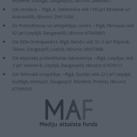
Rēzeknē, Kuldīgā, Daugavpilī), tālrunis 26600607.
SIA UniHaus – Rīgā, K. Valdemāra ielā 118 (arī Rēzeknē un
Aizkrauklē), tālrunis 29411026.
AS Protezēšanas un ortopēdijas centrs – Rīgā, Pērnavas ielā
62 (arī Liepājā, Daugavpilī), tālrunis 67845663.
SIA DDA Orthopaedics, Rīgā, Baložu ielā 32–2 (arī Rūjienā,
Talsos, Daugavpilī, Ludzā), tālrunis 29457868.
SIA Atipiskās protezēšanas laboratorija – Rīgā, Liepājas ielā
3 (arī Valmierā, Liepājā, Daugavpilī), tālrunis 67676111.
SIA Tehniskā ortopēdija – Rīgā, Duntes ielā 22 ( arī Liepājā,
Kuldīgā, Ventspilī, Daugavpilī, Rēzeknē, Preiļos), tālrunis
67399293.