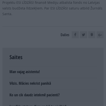
Projektu ESI LĪDZĀS! finansē Mediju atbalsta fonds no Latvijas
valsts budžeta līdzekļiem. Par ESI LĪDZĀS! saturu atbild Žurnāls
Santa.
Dalies
Saites
Man vajag asistentu!
Vēzis. Mācies nekrist panikā
Ko un cik daudz ietekmē pacienti?