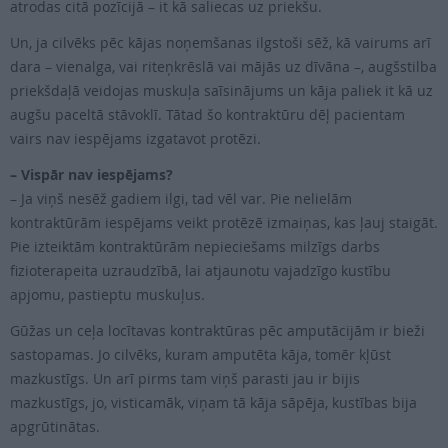
atrodas citā pozīcijā – it kā saliecas uz priekšu.
Un, ja cilvēks pēc kājas noņemšanas ilgstoši sēž, kā vairums arī
dara – vienalga, vai riteņkrēslā vai mājās uz dīvāna –, augšstilba
priekšdaļā veidojas muskuļa saīsinājums un kāja paliek it kā uz
augšu paceltā stāvoklī. Tātad šo kontraktūru dēļ pacientam
vairs nav iespējams izgatavot protēzi.
– Vispār nav iespējams?
– Ja viņš nesēž gadiem ilgi, tad vēl var. Pie nelielām
kontraktūrām iespējams veikt protēzē izmaiņas, kas ļauj staigāt.
Pie izteiktām kontraktūrām nepieciešams milzīgs darbs
fizioterapeita uzraudzībā, lai atjaunotu vajadzīgo kustību
apjomu, pastieptu muskuļus.
Gūžas un ceļa locītavas kontraktūras pēc amputācijām ir bieži
sastopamas. Jo cilvēks, kuram amputēta kāja, tomēr kļūst
mazkustīgs. Un arī pirms tam viņš parasti jau ir bijis
mazkustīgs, jo, visticamāk, viņam tā kāja sāpēja, kustības bija
apgrūtinātas.