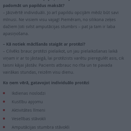
padomāt un papildus maksāt?
– Jāizvērtē individuāli. Jo arī papildu opcijām mēdz būt savi
mīnusi. Ne visiem visu vajag! Piemēram, no silikona zeķes
dažiem ļoti svīst amputācijas stumbrs – pat ja tam ir laba
apasiņošana.
– Kā notiek mācīšanās staigāt ar protēzi?
– Cilvēks brauc protēzi pielaikot, un jau pielaikošanas laikā
viņam ir ar to jāstaigā, lai protēzists varētu pieregulēt asis, cik
taisni kājai jāstāv. Pacients atbrauc no rīta un te pavada
vairākas stundas, reizēm visu dienu.
Ko ņem vērā, gatavojot individuālo protēzi
Ikdienas noslodzi
Kustību apjomu
Aktivitātes līmeni
Veselības stāvokli
Amputācijas stumbra stāvokli