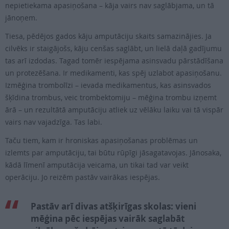
nepietiekama apasiņošana – kāja vairs nav saglābjama, un tā
jānoņem.
Tiesa, pēdējos gados kāju amputāciju skaits samazinājies. Ja
cilvēks ir staigājošs, kāju cenšas saglābt, un lielā daļā gadījumu
tas arī izdodas. Tagad tomēr iespējama asinsvadu pārstādīšana
un protezēšana. Ir medikamenti, kas spēj uzlabot apasiņošanu.
Izmēģina trombolīzi – ievada medikamentus, kas asinsvados
šķīdina trombus, veic tromb­ektomiju – mēģina trombu izņemt
ārā – un rezultātā amputāciju atliek uz vēlāku laiku vai tā vispār
vairs nav vajadzīga. Tas labi.
Taču tiem, kam ir hroniskas apasiņošanas problēmas un
izlemts par amputāciju, tai būtu rūpīgi jāsagatavojas. Jānosaka,
kādā līmenī amputācija veicama, un tikai tad var veikt
operāciju. Jo reizēm pastāv vairākas iespējas.
Pastāv arī divas atšķirīgas skolas: vieni
mēģina pēc iespējas vairāk saglabāt