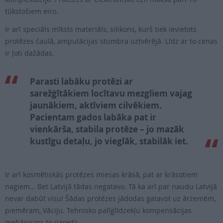
tūkstošiem eiro.
Ir arī speciāls mīksts materiāls, silikons, kurš tiek ievietots
protēzes čaulā, amputācijas stumbra uztvērējā. Līdz ar to cenas
ir ļoti dažādas.
Parasti labāku protēzi ar
sarežģītākiem locītavu mezgliem vajag
jaunākiem, aktīviem cilvēkiem.
Pacientam gados labāka pat ir
vienkārša, stabila protēze – jo mazāk
kustīgu detaļu, jo vieglāk, stabilāk iet.
Ir arī kosmētiskās protēzes miesas krāsā, pat ar krāsotiem
nagiem… Bet Latvijā tādas negatavo. Tā ka arī par naudu Latvijā
nevar dabūt visu! Šādas protēzes jādodas gatavot uz ārzemēm,
piemēram, Vāciju. Tehnisko palīglīdzekļu kompensācijas
mehānisms to paredz.