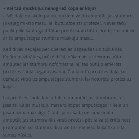
– Vai tad muskuļus nenogriež kopā ar kāju?
– Nē, daļa muskuļu paliek, no tiem veido amputācijas stumbru,
jo vajag mīksto masu, lai būtu atbalsts protēzei. Nevar taču
palikt pliki kaulu gali! Tātad protēzistam būtu jāredz, kas notiek
ar šo amputācijas stumbra muskuļu masu…
Kad divas nedēļas pēc operācijas pagājušas un tūska sāk
lēnām mazināties, brūce dzīst, nākamais uzdevums būtu
amputācijas stumbru noformēt tā, lai tas būtu piemērots
protēzes čaulas izgatavošanai. Čaula ir tā protēzes daļa, ko
uzmauc virsū uz amputācijas stumbra, lai noturētu protēzi uz
kājas.
Lai protēzes čaula labi atbilstu amputācijas stumbram, tas
jāsaitē. Kājas muskuļu masa tūlīt pēc amputācijas ir liela un
jāsamazina mākslīgi. Citādi, ja uz šāda nesamazināta
amputācijas stumbra liks virsū protēzi, pēc laika tā kritīs nost,
jo amputācijas stumbrs divu vai trīs mēnešu laikā tik un tā
samazināsies.