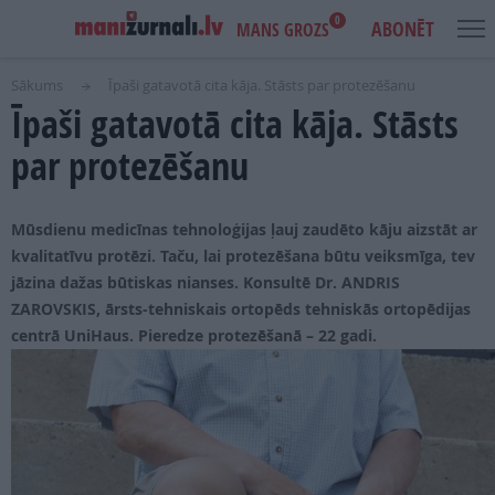
0
ABONĒT
MANS GROZS
Sākums
Īpaši gatavotā cita kāja. Stāsts par protezēšanu
Īpaši gatavotā cita kāja. Stāsts
USER
MAIN
IENĀKT
ACCOUNT
NAVIGATION
par protezēšanu
MENU
AKCIJAS
Mūsdienu medicīnas tehnoloģijas ļauj zaudēto kāju aizstāt ar
NOTIKUMI
kvalitatīvu protēzi. Taču, lai protezēšana būtu veiksmīga, tev
IZDEVUMI
jāzina dažas būtiskas nianses. Konsultē Dr. ANDRIS
ZAROVSKIS, ārsts-tehniskais ortopēds tehniskās ortopēdijas
LASI PAR BRĪVU
centrā UniHaus. Pieredze protezēšanā – 22 gadi.
REKLĀMA
IZDEVNIECĪBA