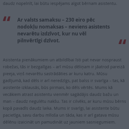
daudz nopelnīt, lai būtu iespējams algot bērnam asistentu.
Ar valsts samaksu – 230 eiro pēc
nodokļu nomaksas – neviens asistents
nevarētu izdzīvot, kur nu vēl
pilnvērtīgi dzīvot.
Asistenta pienākumiem un atbildībai īsti pat nevar nospraust
robežas, tās ir bezgalīgas – arī mūsu dēliņam ir jāatrod pareizā
pieeja, viņš nevarētu sastrādāties ar kuru katru. Mūsu
gadījumā, kad dēls ir arī neredzīgs, pat balss ir svarīga – tas, kā
asistente izklausās, būs pirmais, ko dēls vērtēs. Mums kā
vecākiem atrast asistentu vienmēr sagādājis daudz bažu un
man – daudz negulētu nakšu. Tas ir cilvēks, ar kuru mūsu bērns
kopā pavadīs daudz laika. Mums ir svarīgi, lai asistente būtu
pacietīga, savu darbu mīloša un tāda, kas ir arī gatava mūsu
dēlēnu izaicināt un pamudināt uz jauniem sasniegumiem.