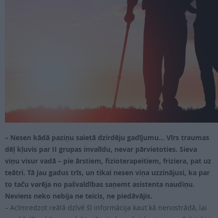
PROJEKTI
SEARCH
– Nesen kādā paziņu saietā dzirdēju gadījumu… Vīrs traumas
dēļ kļuvis par II grupas invalīdu, nevar pārvietoties. Sieva
viņu visur vadā – pie ārstiem, fizioterapeitiem, friziera, pat uz
teātri. Tā jau gadus trīs, un tikai nesen viņa uzzinājusi, ka par
to taču varēja no pašvaldības saņemt asistenta naudiņu.
Neviens neko nebija ne teicis, ne piedāvājis.
– Acīmredzot reālā dzīvē šī informācija kaut kā nenostrādā, lai