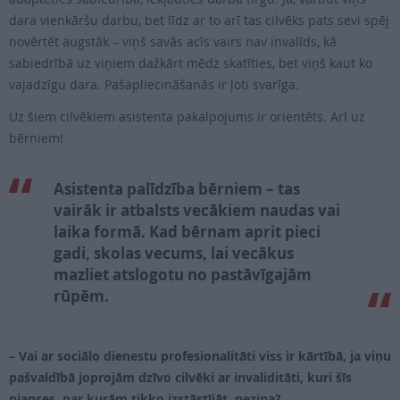
dara vienkāršu darbu, bet līdz ar to arī tas cilvēks pats sevi spēj
novērtēt augstāk – viņš savās acīs vairs nav invalīds, kā
sabiedrībā uz viņiem dažkārt mēdz skatīties, bet viņš kaut ko
vajadzīgu dara. Pašapliecināšanās ir ļoti svarīga.
Uz šiem cilvēkiem asistenta pakalpojums ir orientēts. Arī uz
bērniem!
Asistenta palīdzība bērniem – tas
vairāk ir atbalsts vecākiem naudas vai
laika formā. Kad bērnam aprit pieci
gadi, skolas vecums, lai vecākus
mazliet atslogotu no pastāvīgajām
rūpēm.
– Vai ar sociālo dienestu profesionalitāti viss ir kārtībā, ja viņu
pašvaldībā joprojām dzīvo cilvēki ar invaliditāti, kuri šīs
nianses, par kurām tikko izstāstījāt, nezina?