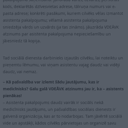
kods, deklarētās dzīvesvietas adrese, tālruņa numurs vai e-
pasta adrese; konkrēti pasākumi, kuriem cilvēks vēlas izmantot
asistenta pakalpojumu; vēlamā asistenta pakalpojuma
sniedzēja vārds un uzvārds (ja tas zināms). Jāuzrāda VDEĀVK
atzinums par asistenta pakalpojuma nepieciešamību un
jāiesniedz tā kopija.
Tad sociālā dienesta darbinieks izjautās cilvēku, lai noteiktu un
pieņemtu lēmumu, vai viņam asistentu vajag daudz vai vidēji
daudz, vai nemaz.
– Kā pašvaldība var izlemt šādu jautājumu, kas ir
medicīnisks? Galu galā VDEĀVK atzinums jau ir, ka – asistents
pienākas!
– Asistenta pakalpojums daudz vairāk ir sociāls nekā
medicīnisks jautājums, un pašvaldības sociālais dienests ir
galvenā organizācija, kas ar to nodarbojas. Tam jāvērtē sociālā
vide un apstākļi, kādos cilvēks pārvietojas un organizē savu