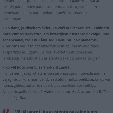
pārvietoties ārpus mājokļa bez asistenta palīdzības vai arī
nespēj pārvietoties pat ar asistenta atbalstu, sociālajam
dienestam jālemj par atteikumu piešķirt asistenta
pakalpojumu.
– Ko darīt, ja cilvēkam šķiet, ka viņš atbilst Ministru kabineta
noteikumos ierakstītajiem kritērijiem asistenta pakalpojuma
saņemšanai, taču VDEĀVK šādu lēmumu nav pieņēmis?
– Tad viņš var iesniegt atkārtotu iesniegumu invaliditātes
ekspertīzei ar lūgumu vēlreiz izvērtēt funkcionēšanas
ierobežojuma atbilstību asistenta pakalpojuma kritērijiem.
– Ko vēl būtu svarīgi šajā sakarā zināt?
– Cilvēkiem jāsaprot atšķirība starp aprūpi un pavadīšanu. Ja
vajag kādu, kurš man palīdz saskaldīt malku, pielikt aizkarus vai
nomazgāties, tad ar to nodarbojas sociālais aprūpētājs.
Asistents palīdz tikai pārvietoties no punkta A uz punktu B. Tā ir
liela atšķirība.
Vēl jāsaprot, ka asistenta pakalpojums