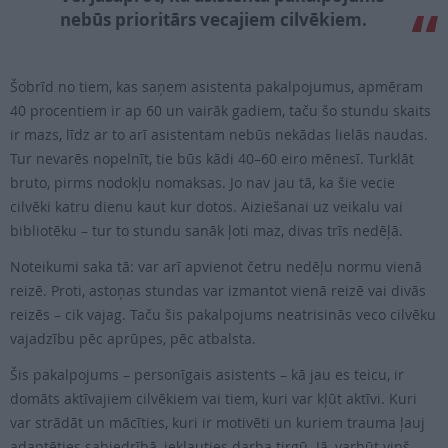
nebūs prioritārs vecajiem cilvēkiem.
Šobrīd no tiem, kas saņem asistenta pakalpojumus, apmēram
40 procentiem ir ap 60 un vairāk gadiem, taču šo stundu skaits
ir mazs, līdz ar to arī asistentam nebūs nekādas lielās naudas.
Tur nevarēs nopelnīt, tie būs kādi 40–60 eiro mēnesī. Turklāt
bruto, pirms nodokļu nomaksas. Jo nav jau tā, ka šie vecie
cilvēki katru dienu kaut kur dotos. Aiziešanai uz veikalu vai
bibliotēku – tur to stundu sanāk ļoti maz, divas trīs nedēļā.
Noteikumi saka tā: var arī apvienot četru nedēļu normu vienā
reizē. Proti, astoņas stundas var izmantot vienā reizē vai divās
reizēs – cik vajag. Taču šis pakalpojums neatrisinās veco cilvēku
vajadzību pēc aprūpes, pēc atbalsta.
Šis pakalpojums – personīgais asistents – kā jau es teicu, ir
domāts aktīvajiem cilvēkiem vai tiem, kuri var kļūt aktīvi. Kuri
var strādāt un mācīties, kuri ir motivēti un kuriem trauma ļauj
adaptēties sabiedrībā, iekļauties darba tirgū. Jā, varbūt viņš