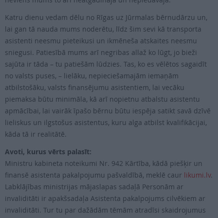
Katru dienu vedam dēlu no Rīgas uz Jūrmalas bērnudārzu un,
lai gan tā nauda mums noderētu, līdz šim sevi kā transporta
asistenti neesmu pieteikusi un ikmēneša atskaites neesmu
sniegusi. Patiesībā mums arī negribas allaž ko lūgt, jo bieži
sajūta ir tāda – tu patiešām lūdzies. Tas, ko es vēlētos sagaidīt
no valsts puses, – lielāku, nepieciešamajām iemaņām
atbilstošāku, valsts finansējumu asistentiem, lai vecāku
piemaksa būtu minimāla, kā arī nopietnu atbalstu asistentu
apmācībai, lai vairāk īpašo bērnu būtu iespēja satikt savā dzīvē
lieliskus un ilgstošus asistentus, kuru alga atbilst kvalifikācijai,
kāda tā ir realitātē.
Avoti, kurus vērts palasīt:
Ministru kabineta noteikumi Nr. 942 Kārtība, kādā piešķir un
finansē asistenta pakalpojumu pašvaldībā, meklē caur
likumi.lv
.
Labklājības ministrijas mājaslapas sadaļā Personām ar
invaliditāti ir apakšsadaļa Asistenta pakalpojums cilvēkiem ar
invaliditāti. Tur tu par dažādām tēmām atradīsi skaidrojumus