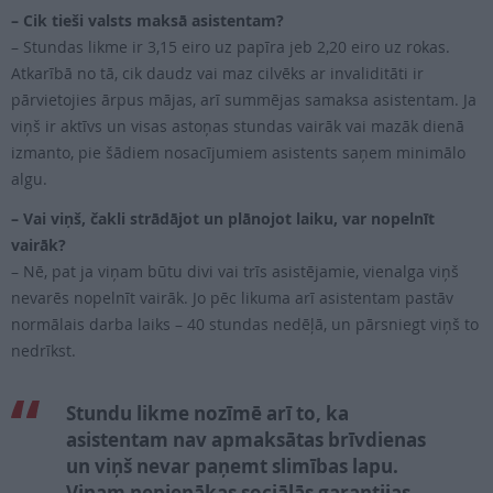
– Cik tieši valsts maksā asistentam?
– Stundas likme ir 3,15 eiro uz papīra jeb 2,20 eiro uz rokas.
Atkarībā no tā, cik daudz vai maz cilvēks ar invaliditāti ir
pārvietojies ārpus mājas, arī summējas samaksa asistentam. Ja
viņš ir aktīvs un visas astoņas stundas vairāk vai mazāk dienā
izmanto, pie šādiem nosacījumiem asistents saņem minimālo
algu.
– Vai viņš, čakli strādājot un plānojot laiku, var nopelnīt
vairāk?
– Nē, pat ja viņam būtu divi vai trīs asistējamie, vienalga viņš
nevarēs nopelnīt vairāk. Jo pēc likuma arī asistentam pastāv
normālais darba laiks – 40 stundas nedēļā, un pārsniegt viņš to
nedrīkst.
Stundu likme nozīmē arī to, ka
asistentam nav apmaksātas brīvdienas
un viņš nevar paņemt slimības lapu.
Viņam nepienākas sociālās garantijas