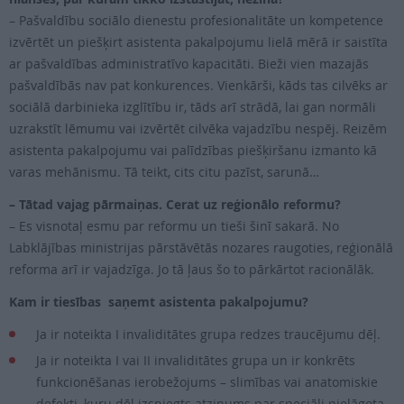
– Pašvaldību sociālo dienestu profesionalitāte un kompetence
izvērtēt un piešķirt asistenta pakalpojumu lielā mērā ir saistīta
ar pašvaldības administratīvo kapacitāti. Bieži vien mazajās
pašvaldībās nav pat konkurences. Vienkārši, kāds tas cilvēks ar
sociālā darbinieka izglītību ir, tāds arī strādā, lai gan normāli
uzrakstīt lēmumu vai izvērtēt cilvēka vajadzību nespēj. Reizēm
asistenta pakalpojumu vai palīdzības piešķiršanu izmanto kā
varas mehānismu. Tā teikt, cits citu pazīst, sarunā…
– Tātad vajag pārmaiņas. Cerat uz reģionālo reformu?
– Es visnotaļ esmu par reformu un tieši šinī sakarā. No
Labklājības ministrijas pārstāvētās nozares raugoties, reģionālā
reforma arī ir vajadzīga. Jo tā ļaus šo to pārkārtot racionālāk.
Kam ir tiesības saņemt asistenta pakalpojumu?
Ja ir noteikta I invaliditātes grupa redzes traucējumu dēļ.
Ja ir noteikta I vai II invaliditātes grupa un ir konkrēts
funkcionēšanas ierobežojums – slimības vai anatomiskie
defekti, kuru dēļ izsniegts atzinums par speciāli pielāgota