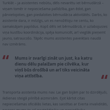
Turklāt – ja asistentes nebūtu, dēls nevarētu iet bērnudārzā –
viņam tomēr ir nepieciešama palīdzība, gan ēdot, gan
pārvietojoties, gan piedaloties bērnudārza aktivitātēs. Darbs, ko
asistente dara, ir milzīgs, un es nenožēloju ne centu, ko
samaksājam papildus. Kopš dēls iet bērnudārzā, ir uzlabojusies
viņa kustību koordinācija, spēja komunicēt, arī vieglāk pieņemt
jauno, satraucošo. Tāpēc mums asistentes paveiktais naudā
nav izmērāms.
Mums ir svarīgi zināt un just, ka katru
dienu dēlu palaižam pie cilvēka, kur
viņš būs drošībā un arī tiks veicināta
viņa attīstība.
Transporta asistenta mums nav. Lai gan bijām par to dzirdējuši,
ikdienas steigā pilnībā aizmirsām. Ejot kārtot citas
nepieciešamas oficiālās lietas, kas saistītas ar Everta invaliditāti,
neviens mums to arī neatgādināja un nepiedāvāja.