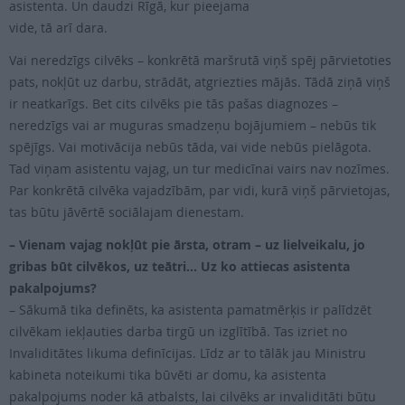
asistenta. Un daudzi Rīgā, kur pieejama
vide, tā arī dara.
Vai neredzīgs cilvēks – konkrētā maršrutā viņš spēj pārvietoties
pats, nokļūt uz darbu, strādāt, atgriezties mājās. Tādā ziņā viņš
ir neatkarīgs. Bet cits cilvēks pie tās pašas diagnozes –
neredzīgs vai ar muguras smadzeņu bojājumiem – nebūs tik
spējīgs. Vai motivācija nebūs tāda, vai vide nebūs pielāgota.
Tad viņam asistentu vajag, un tur medicīnai vairs nav nozīmes.
Par konkrētā cilvēka vajadzībām, par vidi, kurā viņš pārvietojas,
tas būtu jāvērtē sociālajam dienestam.
– Vienam vajag nokļūt pie ārsta, otram – uz lielveikalu, jo
gribas būt cilvēkos, uz teātri… Uz ko attiecas asistenta
pakalpojums?
– Sākumā tika definēts, ka asistenta pamatmērķis ir palīdzēt
cilvēkam iekļauties darba tirgū un izglītībā. Tas izriet no
Invaliditātes likuma definīcijas. Līdz ar to tālāk jau Ministru
kabineta noteikumi tika būvēti ar domu, ka asistenta
pakalpojums noder kā atbalsts, lai cilvēks ar invaliditāti būtu