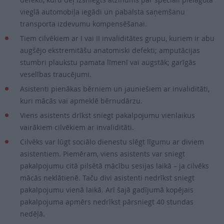
vieglā automobiļa iegādi un pabalsta saņemšanu
transporta izdevumu kompensēšanai.
Tiem cilvēkiem ar I vai II invaliditātes grupu, kuriem ir abu
augšējo ekstremitāšu anatomiski defekti; amputācijas
stumbri plaukstu pamata līmenī vai augstāk; garīgās
veselības traucējumi.
Asistenti pienākas bērniem un jauniešiem ar invaliditāti,
kuri mācās vai apmeklē bērnudārzu.
Viens asistents drīkst sniegt pakalpojumu vienlaikus
vairākiem cilvēkiem ar invaliditāti.
Cilvēks var lūgt sociālo dienestu slēgt līgumu ar diviem
asistentiem. Piemēram, viens asistents var sniegt
pakalpojumu citā pilsētā mācību sesijas laikā – ja cilvēks
mācās neklātienē. Taču divi asistenti nedrīkst sniegt
pakalpojumu vienā laikā. Arī šajā gadījumā kopējais
pakalpojuma apmērs nedrīkst pārsniegt 40 stundas
nedēļā.