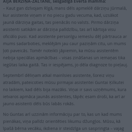
AIJA BĒRZIŅA-ZALTĀNE, sešgadīgā Everta mamma:
– Kaut gan dzīvojam Rīgā, mans dēls apmeklē dārziņu Jūrmalā,
kur asistente viņam ir no piecu gadu vecuma, kad, uzsākot
jaunā dārziņa gaitas, tas pienācās no valsts. Pirmo dārziņa
asistenti satikām ar dārziņa palīdzību, tas arī kārtoja visu
oficiālo pusi. Kad asistente personīgu iemeslu dēļ pārtrauca ar
mums sadarboties, meklējām jau caur paziņām citu, un mums
ļoti paveicās. Tomēr noteikti jāpiemin, ka mūsu asistentēm
nebija speciālas apmācības – visas zināšanas un iemaņas tika
iegūtas laika gaitā. Tas ir iespējams, jo dēla diagnoze to pieļauj.
Septembrī dēliņam atkal mainīsies asistente, šoreiz viņu
atradām, pateicoties mūsu pirmajai asistentei Guntai Ķilkutei
no laikiem, kad dēls bija mazāks. Viņai ir savs uzņēmums, kura
ietvaros apmāca jaunās asistentes, tāpēc esam droši, ka arī ar
jauno asistenti dēls būs labās rokās.
No Guntas arī uzzinām informāciju par to, kas un kad mums
pienākas, viņa palīdz orientēties likumu džungļos. Mūsu, kā
īpašā bērna vecāku, ikdiena ir steidzīga un saspringta – vajag