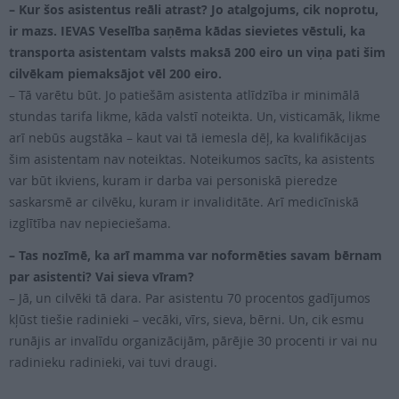
– Kur šos asistentus reāli atrast? Jo atalgojums, cik noprotu,
ir mazs. IEVAS Veselība saņēma kādas sievietes vēstuli, ka
transporta asistentam valsts maksā 200 eiro un viņa pati šim
cilvēkam piemaksājot vēl 200 eiro.
– Tā varētu būt. Jo patiešām asistenta atlīdzība ir minimālā
stundas tarifa likme, kāda valstī noteikta. Un, visticamāk, likme
arī nebūs augstāka – kaut vai tā iemesla dēļ, ka kvalifikācijas
šim asistentam nav noteiktas. Noteikumos sacīts, ka asistents
var būt ikviens, kuram ir darba vai personiskā pieredze
saskarsmē ar cilvēku, kuram ir invaliditāte. Arī medicīniskā
izglītība nav nepieciešama.
– Tas nozīmē, ka arī mamma var noformēties savam bērnam
par asistenti? Vai sieva vīram?
– Jā, un cilvēki tā dara. Par asistentu 70 procentos gadījumos
kļūst tiešie radinieki – vecāki, vīrs, sieva, bērni. Un, cik esmu
runājis ar invalīdu organizācijām, pārējie 30 procenti ir vai nu
radinieku radinieki, vai tuvi draugi.