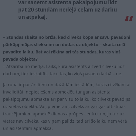
var saņemt asistenta pakalpojumu līdz
pat 20 stundām nedēļā ceļam uz darbu
un atpakaļ.
– Stundas skaita no brīža, kad cilvēks kopā ar savu pavadoni
pārkāpj mājas slieksnim un dodas uz objektu – skaita ceļā
pavadīto laiku. Bet vai rēķina arī tās stundas, kuras viņš
pavada objektā?
– Atkarībā no mērķa. Laiks, kurā asistents aizved cilvēku līdz
darbam, tiek ieskaitīts, taču tas, ko viņš pavada darbā – ne.
Ja runa ir par ārstiem un dažādām iestādēm, kuras cilvēkam ar
invaliditāti nepieciešams apmeklēt, tur gan asistenta
pakalpojumu apmaksā arī par visu to laiku, ko cilvēks pavadījis
uz vietas objektā. Vai, piemēram, cilvēks ar garīgās attīstības
traucējumiem apmeklē dienas aprūpes centru, un, ja tur uz
vietas nav cilvēka, kas viņam palīdz, tad arī šo laiku ņem vērā
un asistentam apmaksā.