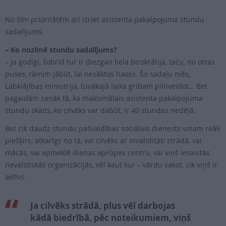
No šīm prioritātēm arī izriet asistenta pakalpojuma stundu
sadalījums.
– Ko nozīmē stundu sadalījums?
– Ja godīgi, šobrīd tur ir diezgan liela birokrātija, taču, no otras
puses, rāmim jābūt, lai nesāktos haoss. Šo sadaļu mēs,
Labklājības ministrija, tuvākajā laika gribam pilnveidot… Bet
pagaidām sanāk tā, ka maksimālais asistenta pakalpojuma
stundu skaits, ko cilvēks var dabūt, ir 40 stundas nedēļā.
Bet cik daudz stundu pašvaldības sociālais dienests viņam reāli
piešķirs, atkarīgs no tā, vai cilvēks ar invaliditāti strādā, vai
mācās, vai apmeklē dienas aprūpes centru, vai viņš iesaistās
nevalstiskās organizācijās, vēl kaut kur – vārdu sakot, cik viņš ir
aktīvs.
Ja cilvēks strādā, plus vēl darbojas
kādā biedrībā, pēc noteikumiem, viņš