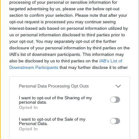
Kā rīkoties tālāk? Sabiedriskais transports cilvēkam ar I grupas
processing of your personal or sensitive information for
targeted advertising by us, please use the below opt-out
invaliditāti ir bez maksas, un arī pavadošai personai tas ir bez
section to confirm your selection. Please note that after your
maksas. Savukārt, ja sabiedriskajā transportā brauc cilvēks ar II
opt-out request is processed you may continue seeing
grupas invaliditāti, tad pavadošajai personai būs jāmaksā par
interest-based ads based on personal information utilized by
biļeti. Šim mērķim var izmantot piešķirto transporta pabalstu.
us or personal information disclosed to third parties prior to
Vai arī – degvielai, ja brauc ar savu transportu. Ja ar šo naudas
your opt-out. You may separately opt-out of the further
summu nepietiek, ņemot vērā, ka tā patiešām maza, cilvēks var
disclosure of your personal information by third parties on the
caur asistenta pakalpojumu lūgt, lai kompensē izdevumus par
IAB’s list of downstream participants. This information may
also be disclosed by us to third parties on the
IAB’s List of
degvielu vai par biļeti papildus. Iesniegums jāiesniedz sociālajā
Downstream Participants
that may further disclose it to other
dienestā, pieprasot asistenta pakalpojumu, – jau tad ir
third parties.
jānoformē, ka būs bieža braukāšana.
Personal Data Processing Opt Outs
– Cik lielas ir izredzes uz pozitīvu lēmumu?
– Notiek strikta izvērtēšana, jo Latvijā ir ļoti sadrumstalota
I want to opt-out of the Sharing of my
personal data.
atbalsta sistēma. Kā jau teicu – ir valsts apmaksātais
Opted In
bezmaksas sabiedriskais transports, ir transporta pabalsts, vēl
daudz kur ir pašvaldību atbalsts cilvēkiem ar invaliditāti, un ir
I want to opt-out of the Sale of my
Personal Data.
arī pārvietošanās atbalsts. Dienestam tas viss būtu jāņem vērā,
Opted In
lai nerastos dubultais finansējums.