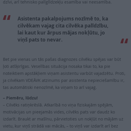
dzīvi, arī tehnisko palīglīdzekļu esamība vai neesamība.
Asistenta pakalpojums nozīmē to, ka
cilvēkam vajag cita cilvēka palīdzību,
lai kaut kur ārpus mājas nokļūtu, jo
viņš pats to nevar.
Bet pie vienas un tās pašas diagnozes cilvēku spējas var būt
ļoti atšķirīgas. Veselības situācija nosaka tikai to, ka pie
noteiktiem apstākļiem viņam asistentu varbūt vajadzētu. Proti,
ja cilvēkam VDEĀVK atzinums par asistenta nepieciešamību ir,
tas automātiski nenozīmē, ka viņam to arī vajag.
– Piemēru, lūdzu!
– Cilvēks ratiņkrēslā. Atkarībā no viņa fiziskajām spējām,
motivācijas un pieejamās vides, cilvēks pats var daudz ko
izdarīt. Braukt ar mašīnu, pārvietoties un nokļūt no mājām uz
vietu, kur viņš strādā vai mācās, – to viņš var izdarīt arī bez