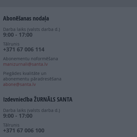
Abonēšanas nodaļa
Darba laiks (valsts darba d.)
9:00 - 17:00
Tālrunis
+371 67 006 114
Abonementu noformēšana
manizurnali@santa.lv
Piegādes kvalitāte un
abonementu pāradresēšana
abone@santa.lv
Izdevniecība ŽURNĀLS SANTA
Darba laiks (valsts darba d.)
9:00 - 17:00
Tālrunis
+371 67 006 100