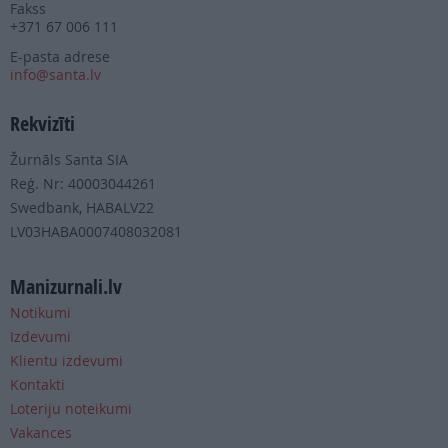
Fakss
+371 67 006 111
E-pasta adrese
info@santa.lv
Rekvizīti
Žurnāls Santa SIA
Reģ. Nr: 40003044261
Swedbank, HABALV22
LV03HABA0007408032081
Manizurnali.lv
Notikumi
Izdevumi
Klientu izdevumi
Kontakti
Loteriju noteikumi
Vakances