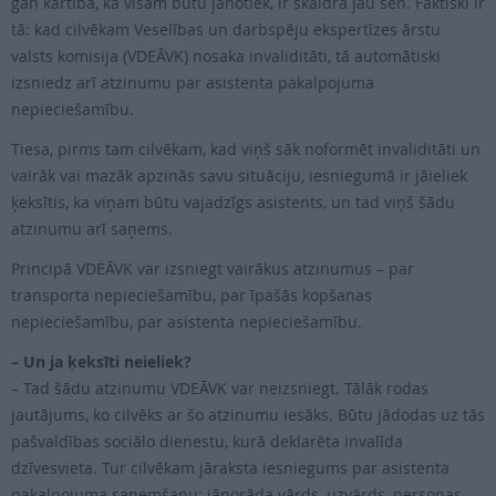
gan kārtība, kā visam būtu jānotiek, ir skaidra jau sen. Faktiski ir
tā: kad cilvēkam Veselības un darbspēju ekspertīzes ārstu
valsts komisija (VDEĀVK) nosaka invaliditāti, tā automātiski
izsniedz arī atzinumu par asistenta pakalpojuma
nepieciešamību.
Tiesa, pirms tam cilvēkam, kad viņš sāk noformēt invaliditāti un
vairāk vai mazāk apzinās savu situāciju, iesniegumā ir jāieliek
ķeksītis, ka viņam būtu vajadzīgs asistents, un tad viņš šādu
atzinumu arī saņems.
Principā VDEĀVK var izsniegt vairākus atzinumus – par
transporta nepieciešamību, par īpašās kopšanas
nepieciešamību, par asistenta nepieciešamību.
– Un ja ķeksīti neieliek?
– Tad šādu atzinumu VDEĀVK var neizsniegt. Tālāk rodas
jautājums, ko cilvēks ar šo atzinumu iesāks. Būtu jādodas uz tās
pašvaldības sociālo dienestu, kurā deklarēta invalīda
dzīvesvieta. Tur cilvēkam jāraksta iesniegums par asistenta
pakalpojuma saņemšanu: jānorāda vārds, uzvārds, personas