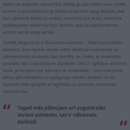
aktīvs un iekļautos sabiedrībā. Mērķa grupa nebūs vecie cilvēki,
kuriem ir pārvietošanās grūtības un kuriem vajag atbalstu, bet
kuri pārsvarā dodas uz veikalu undažreiz pie ārsta. Asistenta
pakalpojums nekad nav bijis domāts speciāli pensionāriem –
viņiem vairāk vajag aprūpi.
Turklāt jāsaprot, ka ir divu veidu asistenti… Tātad pašvaldības
asistents, kuru tautas valodā mēdz dēvēt par transporta vai
pārvietošanās asistentu, kas domāts, lai cilvēku ar invaliditāti
pavadītu līdz izraudzītajam objektam. Otrs ir izglītības asistents
skolā, ja runājam par bērniem ar invaliditāti, – viņš nodrošina
bērna pārvietošanos un pašaprūpi mācību iestādē, un šis
asistents tiek sarūpēts ar Izglītības un zinātnes ministrijas
starpniecību.
Tagad mēs plānojam arī augstskolās
ieviest asistentu, tas ir nākamais
darbiņš.