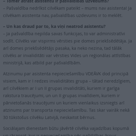
– Tomēr atrast asistentu ir pašvaldības uzvedums?
– Pašvaldība nedrīkst cilvēkam pateikt – mums nav asistenta! Ja
cilvēkam asistenta nav, pašvaldības uzdevums ir to meklēt.
– Un kas draud par to, ka viņi neatrod asistentu?
– Ja pašvaldība nepilda savas funkcijas, to var administratīvi
sodīt. Cilvēks var vispirms vērsties pie domes priekšsēdētāja. Ja
arī domes priekšsēdētājs pasaka, ka neko nezina, tad tālāk
cilvēks ar invaliditāti var vērsties Vides un reģionālas attīstības
ministrijā, kas atbild par pašvaldībām.
Atzinumu par asistenta nepieciešamību VDEĀVK dod principā
visiem, kam ir I redzes invaliditātes grupa – tātad neredzīgiem,
arī cilvēkiem ar I un II grupas invaliditāti, kuriem ir garīga
rakstura traucējumi, un un II grupas invalīdiem, kuriem ir
pārvietošanās traucējumi un kuriem vienlaikus izsniegts arī
atzinums par transporta nepieciešamību. Tas skar vairāk nekā
30 tūkstošus cilvēku Latvijā, neskaitot bērnus.
Sociālajam dienestam būtu jāvērtē cilvēka vajadzības kopumā
un jāsaprot, kur ir nepieciešamība pēc palīdzības ārpus