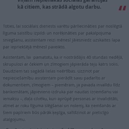
kā citiem, kas strādā algotu darbu.
Toties, lai sociālais dienests varētu pārliecināties par noslēgtā
līguma saistību izpildi un norēķināties par pakalpojuma
sniegšanu, asistentam reizi mēnesī jāiesniedz uzskaites lapa
par iepriekšējā mēnesī paveikto.
Asistentam, lai pamatotu, ka ir nostrādājis 40 stundas nedēļā,
skrupulozi ar čekiem un zīmogiem jāpierāda teju katrs solis.
Daudziem tas sagādā lielas neērtības. Uzzinot par
nepieciešamību asistentam pierādīt savu padarīto ar
dokumentiem, zīmogiem – piemēram, ja pavada invalīdu līdz
bankomātam, jāpievieno izdruka par naudas izņemšanu vai
iemaksu –, daļa cilvēku, kuri aprūpē personas ar invaliditāti,
atmet ar roku līguma slēgšanai un nolemj, ka ņemšanās ar
šiem papīriem būs pārāk ķepīga, salīdzinot ar pieticīgo
atalgojumu.