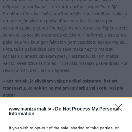
mājokļa – pavadīšanas – un kur ir aprūpes vajadzība mājās.
Problēma tāda, ka cilvēka aprūpe mājās ir pašvaldības funkcija
un par to jāmaksā no pašvaldības naudas. Savukārt par
asistenta pakalpojumu finansējums nāk no valsts. Tāpēc citreiz
sanāk tā, ka sociālais dienests cilvēkam ir noformējis asistenta
pakalpojumu, kaut gan faktiski viņam vajadzētu aprūpi mājās.
Proti, tā kā pašvaldība pati no sava maka negrib maksāt,
sociālais dienests cilvēkam piešķir asistentu, kuram maksā
valsts. Reāli dzīvē tā notiek – it sevišķi mazajās pašvaldībās, kur
resursu maz, bet – tas ir nepareizi.
– Kas notiek, ja cilvēkam vajag ne tikai asistentu, bet arī
transportu, kā nokļūt no mājām uz darbu vai skolu, vai pie
ārsta?
– Ja cilvēkam ar kustību traucējumiem vajadzīgs asistents,
www.manizurnali.lv -
Do Not Process My Personal
viņam vienlaikus tiek piešķirts atzinums par transporta
Information
pabalsta nepieciešamību. Tas arī ir minimāls, izmaksā divas
reizes gadā – par pusgadu 79 eiro.
If you wish to opt-out of the sale, sharing to third parties, or