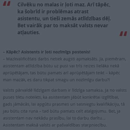
Cilvēku no malas ir ļoti maz. Arī tāpēc,
ka šobrīd ir problēmas atrast
asistentu, un tieši zemās atlīdzības dēļ.
Bet vairāk par to maksāt valsts nevar
atļauties.
– Kāpēc? Asistents ir ļoti nozīmīgs postenis!
– Mazkvalificētais darbs netiek augsti apmaksāts. Ja, piemēram,
asistentam atlīdzība būtu uz pusi vai trīs reizes lielāka nekā
aprūpētājam, tas būtu pamats arī aprūpētājam teikt – kāpēc
man mazāk, es daru tikpat smagu un nozīmīgu darbu?!
Valsts pārvaldē līdzīgam darbam ir līdzīga samaksa. Ja no valsts
puses tiktu noteikts, ka asistentam jābūt konkrētai izglītībai,
gads jāmācās, lai apgūtu prasmes un sasniegtu kvalifikāciju, tā
jau būtu cita runa – tad būtu pamats celt atalgojumu. Bet, ja
asistentam nav nekādu prasību, lai to darbu darītu…
Asistentam maksā valsts ar pašvaldības starpniecību.