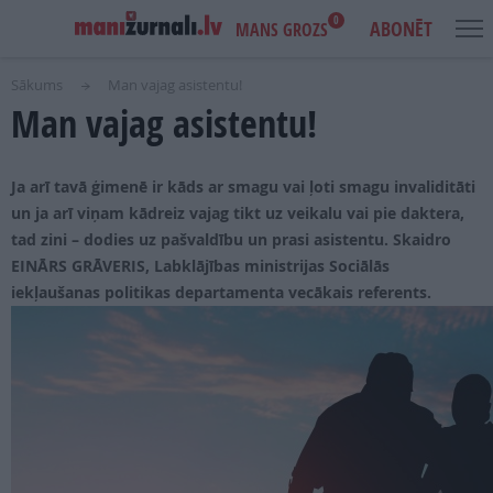
0
ABONĒT
MANS GROZS
Sākums
Man vajag asistentu!
Man vajag asistentu!
USER
MAIN
IENĀKT
ACCOUNT
NAVIGATION
MENU
AKCIJAS
Ja arī tavā ģimenē ir kāds ar smagu vai ļoti smagu invaliditāti
un ja arī viņam kādreiz vajag tikt uz veikalu vai pie daktera,
NOTIKUMI
tad zini – dodies uz pašvaldību un prasi asistentu. Skaidro
EINĀRS GRĀVERIS, Labklājības ministrijas Sociālās
IZDEVUMI
iekļaušanas politikas departamenta vecākais referents.
LASI PAR BRĪVU
REKLĀMA
IZDEVNIECĪBA