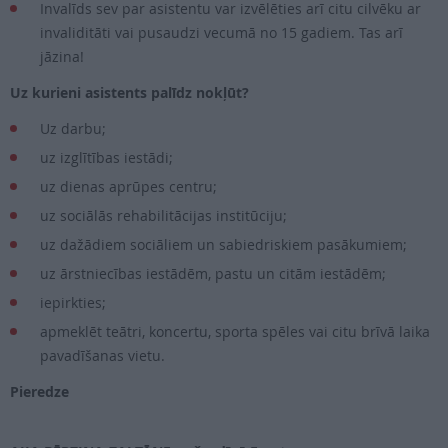
Invalīds sev par asistentu var izvēlēties arī citu cilvēku ar
invaliditāti vai pusaudzi vecumā no 15 gadiem. Tas arī
jāzina!
Uz kurieni asistents palīdz nokļūt?
Uz darbu;
uz izglītības iestādi;
uz dienas aprūpes centru;
uz sociālās rehabilitācijas institūciju;
uz dažādiem sociāliem un sabiedriskiem pasākumiem;
uz ārstniecības iestādēm, pastu un citām iestādēm;
iepirkties;
apmeklēt teātri, koncertu, sporta spēles vai citu brīvā laika
pavadīšanas vietu.
Pieredze