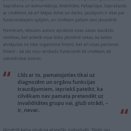
Saprašana un komunikācija, Mobilitāte, Pašaprūpe, Saprašanās
ar cilvēkiem, kā arī Mājas dzīve un darbs. Jautājumi ir tikai par
funkcionālajām spējām, un cilvēkam pašam sevi jānovērtē.
Piemēram, vēstules autore apraksta visas savas daudzās
slimības, bet anketā viņai būtu jāizvērtē sekas, ko kaites
atstājušas ne tikai organisma līmenī, bet arī visas personas
līmenī – kā tās viņu ierobežo funkcionēt kā cilvēkam, kā
sabiedriskai būtnei.
Līdz ar to, pamatojoties tikai uz
diagnozēm un orgānu funkcijas
traucējumiem, iepriekš pateikt, ka
cilvēkam nav pamata pretendēt uz
invaliditātes grupu vai, gluži otrādi, –
ir, nevar.
Jāizvērtē katra situācija atsevišķi, individuāli. Tāpēc jau