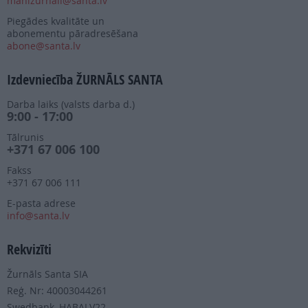
manizurnali@santa.lv
Piegādes kvalitāte un
abonementu pāradresēšana
abone@santa.lv
Izdevniecība ŽURNĀLS SANTA
Darba laiks (valsts darba d.)
9:00 - 17:00
Tālrunis
+371 67 006 100
Fakss
+371 67 006 111
E-pasta adrese
info@santa.lv
Rekvizīti
Žurnāls Santa SIA
Reģ. Nr: 40003044261
Swedbank, HABALV22