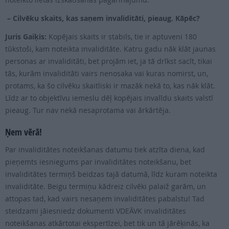
– Cilvēku skaits, kas saņem invaliditāti, pieaug. Kāpēc?
Juris Gaiķis:
Kopējais skaits ir stabils, tie ir aptuveni 180
tūkstoši, kam noteikta invaliditāte. Katru gadu nāk klāt jaunas
personas ar invaliditāti, bet projām iet, ja tā drīkst sacīt, tikai
tās, kurām invaliditāti vairs nenosaka vai kuras nomirst, un,
protams, ka šo cilvēku skaitliski ir mazāk nekā to, kas nāk klāt.
Līdz ar to objektīvu iemeslu dēļ kopējais invalīdu skaits valstī
pieaug. Tur nav nekā nesaprotama vai ārkārtēja.
Ņem vērā!
Par invaliditātes noteikšanas datumu tiek atzīta diena, kad
pieņemts iesniegums par invaliditātes noteikšanu, bet
invaliditātes termiņš beidzas tajā datumā, līdz kuram noteikta
invaliditāte. Beigu termiņu kādreiz cilvēki palaiž garām, un
attopas tad, kad vairs nesaņem invaliditātes pabalstu! Tad
steidzami jāiesniedz dokumenti VDEĀVK invaliditātes
noteikšanas atkārtotai ekspertīzei, bet tik un tā jārēķinās, ka