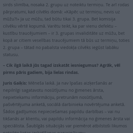
sirds slimība, nosaka 2. grupu uz noteiktu termiņu. Te arī rodas
pārpratumi, kad cilvēks domā: «Kāpēc uz termiņu, nevis uz
mūžu?!» Ja uz mūžu, tad būtu tikai 3. grupa. Bet komisija
cilvēku vērtē kopumā. Varētu teikt, ka par vienu defektu –
kustību traucējumiem – ir 3. grupas invaliditāte uz mūžu, bet
kopā ar citiem veselības traucējumiem tā būs uz termiņu, toties
2. grupa – tātad no pabalsta viedokļa cilvēks iegūst labāku
statusu.
– Cik ilgā laikā jūs tagad izskatāt iesniegumus? Agrāk, vēl
pirms pāris gadiem, bija lielas rindas.
Juris Gaiķis:
Mēneša laikā. Ja nav īpašas aizķeršanās ar
nepilnīgi sagatavotu nosūtījumu no ģimenes ārsta,
nepietiekamu informāciju, pretrunām nosūtījumā,
pašvērtējuma anketā, sociālā darbinieka novērtējuma anketā.
Šādos gadījumos nepieciešamas papildu darbības – vai nu
tikšanās ar klientu, vai papildu informācija no ģimenes ārsta vai
speciālista. Šaubīgās situācijās var piemērot atbilstoši likumos
noteikto lietas izskatīšanas pagarinājumu.