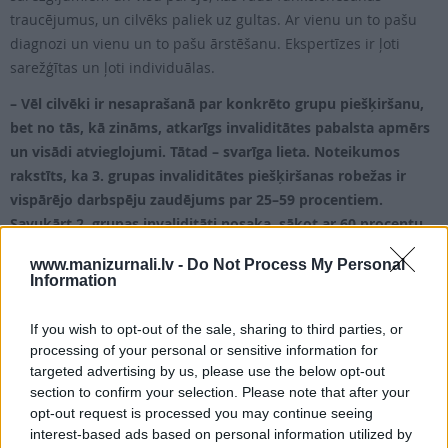
traucējumus, un cilvēks paliek uz gultas. Ar vienu un to pašu
diagnozi un vienu un to pašu ārstēšanu. Ekspertīzes ir ļoti
sarežģītas un ļoti individuālas.
– Vēl cilvēki ir nesaprašanā par konkrēto grupu piešķiršanu,
bet no tās, kā zināms, atkarīgs invaliditātes pabalsta apmērs
un visādi atvieglojumi. Tātad – svarīga lieta. Noteikumos
rakstīts, ka 3. grupas invaliditātes piešķiršanas robežas ir
vispārējo darbspēju zaudējums par 25–59 procentiem.
Savukārt 2. grupas invaliditāti nosaka, sākot ar 60 procentu
darbspēju zaudējumu. Raksturojiet atšķirību starp 59 un 60
www.manizurnali.lv -
Do Not Process My Personal
procentiem!
Information
Juris Gaiķis:
Procentuālās robežas ir paredzētas, lai noteiktu
If you wish to opt-out of the sale, sharing to third parties, or
katras grupas teorētisko ietvaru.
processing of your personal or sensitive information for
– Bet kā praktiski var noteikt procentus?!
targeted advertising by us, please use the below opt-out
section to confirm your selection. Please note that after your
Māris Andersons:
Atsevišķi procentus neviens nemēra! Tā kā
opt-out request is processed you may continue seeing
invaliditāte ir funkcionēšanas ierobežojums, tad ekspertam
interest-based ads based on personal information utilized by