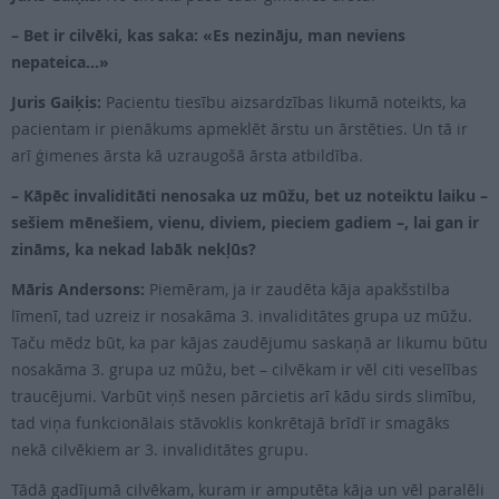
– Bet ir cilvēki, kas saka: «Es nezināju, man neviens
nepateica…»
Juris Gaiķis:
Pacientu tiesību aizsardzības likumā noteikts, ka
pacientam ir pienākums apmeklēt ārstu un ārstēties. Un tā ir
arī ģimenes ārsta kā uzraugošā ārsta atbildība.
– Kāpēc invaliditāti nenosaka uz mūžu, bet uz noteiktu laiku –
sešiem mēnešiem, vienu, diviem, pieciem gadiem –, lai gan ir
zināms, ka nekad labāk nekļūs?
Māris Andersons:
Piemēram, ja ir zaudēta kāja apakšstilba
līmenī, tad uzreiz ir nosakāma 3. invaliditātes grupa uz mūžu.
Taču mēdz būt, ka par kājas zaudējumu saskaņā ar likumu būtu
nosakāma 3. grupa uz mūžu, bet – cilvēkam ir vēl citi veselības
traucējumi. Varbūt viņš nesen pārcietis arī kādu sirds slimību,
tad viņa funkcionālais stāvoklis konkrētajā brīdī ir smagāks
nekā cilvēkiem ar 3. invaliditātes grupu.
Tādā gadījumā cilvēkam, kuram ir amputēta kāja un vēl paralēli