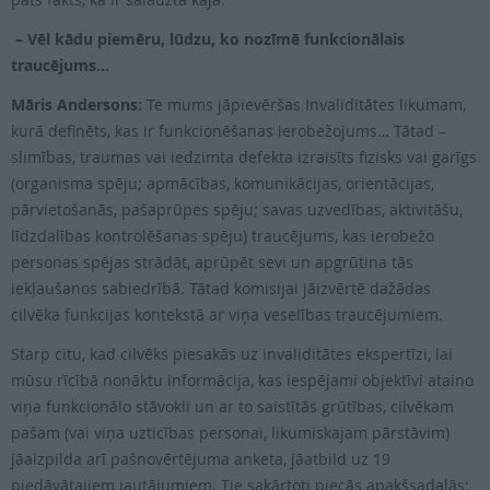
– Vēl kādu piemēru, lūdzu, ko nozīmē funkcionālais
traucējums…
Māris Andersons:
Te mums jāpievēršas Invaliditātes likumam,
kurā definēts, kas ir funkcionēšanas ierobežojums… Tātad –
slimības, traumas vai iedzimta defekta izraisīts fizisks vai garīgs
(organisma spēju; apmācības, komunikācijas, orientācijas,
pārvietošanās, pašaprūpes spēju; savas uzvedības, aktivitāšu,
līdzdalības kontrolēšanas spēju) traucējums, kas ierobežo
personas spējas strādāt, aprūpēt sevi un apgrūtina tās
iekļaušanos sabiedrībā. Tātad komisijai jāizvērtē dažādas
cilvēka funkcijas kontekstā ar viņa veselības traucējumiem.
Starp citu, kad cilvēks piesakās uz invaliditātes ekspertīzi, lai
mūsu rīcībā nonāktu informācija, kas iespējami objektīvi ataino
viņa funkcionālo stāvokli un ar to saistītās grūtības, cilvēkam
pašam (vai viņa uzticības personai, likumiskajam pārstāvim)
jāaizpilda arī pašnovērtējuma anketa, jāatbild uz 19
piedāvātajiem jautājumiem. Tie sakārtoti piecās apakšsadaļās: