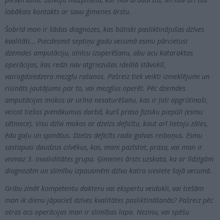
PROJEKTI
labākais kontakts ar savu ģimenes ārstu.
Šobrīd man ir šādas diagnozes, kas būtiski pasliktinājušas dzīves
SEARCH
kvalitāti… Piecdesmit septiņu gadu vecumā esmu pārcietusi
dzemdes amputāciju, olnīcu izoperēšanu, abu acu kataraktas
operācijas, kas redzi nav atgriezušas ideālā stāvoklī,
vairogdziedzera mezglu rašanos. Pašreiz tiek veikti izmeklējumi un
risināts jautājums par to, vai mezglus operēt. Pēc dzemdes
amputācijas mokos ar urīna nesaturēšanu, kas ir ļoti apgrūtinoši,
veicot tiešos pienākumus darbā, kurš prasa fizisku piepūli (esmu
sētniece). Visu dzīvi mokos ar dzelzs deficītu, kaut arī lietoju zāles,
ēdu gaļu un spinātus. Dzelzs deficīts rada galvas reiboņus. Esmu
sastapusi daudzus cilvēkus, kas, mani pazīstot, prasa, vai man ir
vismaz 3. invaliditātes grupa. Ģimenes ārsts uzskata, ka ar līdzīgām
diagnozēm un slimību izpausmēm dzīvo katra sieviete šajā vecumā.
Gribu zināt kompetentu dakteru vai ekspertu veidokli, vai tiešām
man ik dienu jāpacieš dzīves kvalitātes pasliktināšanās? Pašreiz pēc
otras acs operācijas man ir slimības lapa. Nezinu, vai spēšu