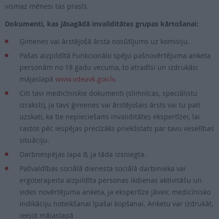
vismaz mēnesi tas prasīs.
Dokumenti, kas jāsagādā invaliditātes grupas kārtošanai:
Ģimenes vai ārstējošā ārsta nosūtījums uz komisiju.
Pašas aizpildītā Funkcionālo spēju pašnovērtējuma anketa
personām no 18 gadu vecuma, to atradīsi un izdrukāsi
mājaslapā
www.vdeavk.gov.lv
.
Citi tavi medicīniskie dokumenti (slimnīcas, speciālistu
izraksti), ja tavs ģimenes vai ārstējošais ārsts vai tu pati
uzskati, ka tie nepieciešami invaliditātes ekspertīzei, lai
rastos pēc iespējas precīzāks priekšstats par tavu veselības
situāciju.
Darbnespējas lapa B, ja tāda izsniegta.
Pašvaldības sociālā dienesta sociālā darbinieka vai
ergoterapeita aizpildīta personas ikdienas aktivitāšu un
vides novērtējuma anketa, ja ekspertīze jāveic medicīnisko
indikāciju noteikšanai īpašai kopšanai. Anketu var izdrukāt,
ieejot mājaslapā