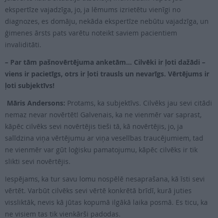
ekspertīze vajadzīga, jo, ja lēmums izrietētu vienīgi no
diagnozes, es domāju, nekāda ekspertīze nebūtu vajadzīga, un
ģimenes ārsts pats varētu noteikt saviem pacientiem
invaliditāti.
– Par tām pašnovērtējuma anketām… Cilvēki ir ļoti dažādi –
viens ir pacietīgs, otrs ir ļoti trausls un nevarīgs. Vērtējums ir
ļoti subjektīvs!
Māris Andersons:
Protams, ka subjektīvs. Cilvēks jau sevi citādi
nemaz nevar novērtēt! Galvenais, ka ne vienmēr var saprast,
kāpēc cilvēks sevi novērtējis tieši tā, kā novērtējis, jo, ja
salīdzina viņa vērtējumu ar viņa veselības traucējumiem, tad
ne vienmēr var gūt loģisku pamatojumu, kāpēc cilvēks ir tik
slikti sevi novērtējis.
Iespējams, ka tur savu lomu nospēlē nesaprašana, kā īsti sevi
vērtēt. Varbūt cilvēks sevi vērtē konkrētā brīdī, kurā juties
vissliktāk, nevis kā jūtas kopumā ilgākā laika posmā. Es ticu, ka
ne visiem tas tik vienkārši padodas.