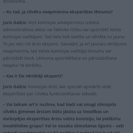
dzīvesvietā.
– Ko tad, ja cilvēku neapmierina ekspertīzes lēmums?
Juris Gaiķis:
Viņš komisijas amatpersonu izdotos
administratīvos aktus vai faktisko rīcību var apstrīdēt Valsts
komisijas vadītājam. Tad lieta tiek skatīta un vērtēta no jauna.
To jau veic citi ārsti eksperti. Savukārt, ja arī jaunais vērtējums
neapmierina, tad Valsts komisijas vadītāja lēmumu var
pārsūdzēt tiesā. Lēmuma apstrīdēšana un pārsūdzēšana
neaptur tā darbību.
– Kas ir šie vērtētāji eksperti?
Juris Gaiķis:
Komisijas ārsti, kas speciāli apmācīti veikt
ekspertīzes par cilvēka funkcionēšanas stāvokli.
– Vai laikam arī ir nozīme, kad bieži vai smagi slimojošs
cilvēks ģimenes ārstam būtu jāsūta uz Veselības un
darbspējas ekspertīzes ārstu valsts komisiju, lai piešķirtu
invaliditātes grupu? Vai to nosaka slimošanas ilgums – seši
mēneši nepārtraukti vai 52 nedēļas 3 gados? Vai ir arī citi