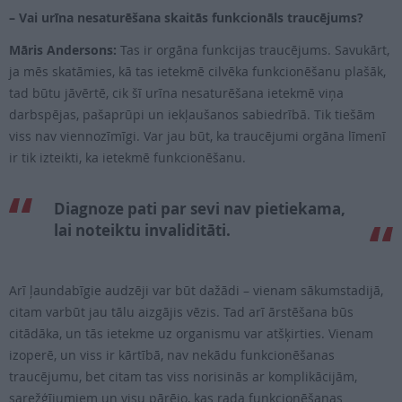
– Vai urīna nesaturēšana skaitās funkcionāls traucējums?
Māris Andersons:
Tas ir orgāna funkcijas traucējums. Savukārt,
ja mēs skatāmies, kā tas ietekmē cilvēka funkcionēšanu plašāk,
tad būtu jāvērtē, cik šī urīna nesaturēšana ietekmē viņa
darbspējas, pašaprūpi un iekļaušanos sabiedrībā. Tik tiešām
viss nav viennozīmīgi. Var jau būt, ka traucējumi orgāna līmenī
ir tik izteikti, ka ietekmē funkcionēšanu.
Diagnoze pati par sevi nav pietiekama,
lai noteiktu invaliditāti.
Arī ļaundabīgie audzēji var būt dažādi – vienam sākumstadijā,
citam varbūt jau tālu aizgājis vēzis. Tad arī ārstēšana būs
citādāka, un tās ietekme uz organismu var atšķirties. Vienam
izoperē, un viss ir kārtībā, nav nekādu funkcionēšanas
traucējumu, bet citam tas viss norisinās ar komplikācijām,
sarežģījumiem un visu pārējo, kas rada funkcionēšanas