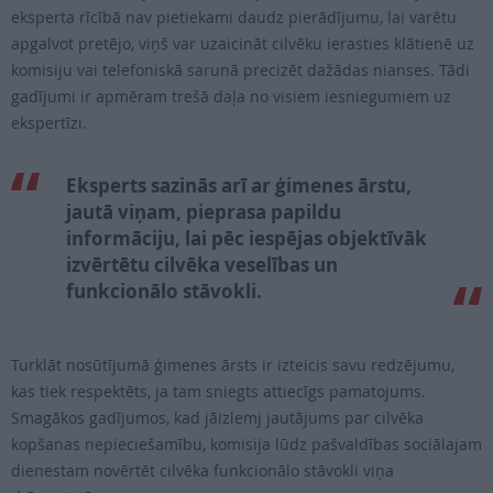
eksperta rīcībā nav pietiekami daudz pierādījumu, lai varētu
apgalvot pretējo, viņš var uzaicināt cilvēku ierasties klātienē uz
komisiju vai telefoniskā sarunā precizēt dažādas nianses. Tādi
gadījumi ir apmēram trešā daļa no visiem iesniegumiem uz
ekspertīzi.
Eksperts sazinās arī ar ģimenes ārstu,
jautā viņam, pieprasa papildu
informāciju, lai pēc iespējas objektīvāk
izvērtētu cilvēka veselības un
funkcionālo stāvokli.
Turklāt nosūtījumā ģimenes ārsts ir izteicis savu redzējumu,
kas tiek respektēts, ja tam sniegts attiecīgs pamatojums.
Smagākos gadījumos, kad jāizlemj jautājums par cilvēka
kopšanas nepieciešamību, komisija lūdz pašvaldības sociālajam
dienestam novērtēt cilvēka funkcionālo stāvokli viņa