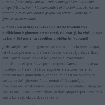
turpināt fiziski smagu darbu – rudenī lapu grābšanu un ziemā
sniega tīrīšanu. Vai ir kādi normatīvie akti, noteikumi, pēc kuriem
vadoties piešķir invaliditātes grupu? Vai šeit lielu lomu spēlē
ģimenes ārsta nostāja?
– Tātad – vai atslēgas cilvēks šajā stāstā Invaliditātes
piešķiršana ir ģimenes ārsts? Proti, cik svarīgi, kā viņš lūkojas
uz konkrētā pacienta veselības problēmām kopumā?
Juris Gaiķis:
Tieši tā – ģimenes ārstam ir ļoti liela loma. Vispār,
lai vērstos pie mums, pie Veselības un darbspēju ekspertīzes
ārstu valsts komisijas (VDEĀVK), kas veic invaliditātes
noteikšanas ekspertīzi, vispirms nepieciešams ģimenes ārsta
nosūtījums. Tieši viņš kā uzraugošais ārsts zina, kas ar šo
pacientu laika gaitā noticis, kādas slimības ir vai bijušas, to
sekas, un tieši ģimenes ārsts, ņemot vērā vispusīgas
medicīniskās izmeklēšanas un ārstēšanas rezultātus, izlemj par
cilvēka nosūtīšanu uz Veselības un darbspēju ekspertīzes ārstu
valsts komisiju ekspertīzes veikšanai.