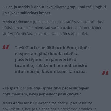
– Bet, ja mērķis ir dabūt invaliditātes grupu, tad taču loģiski,
ka cilvēks sabiezinās krāsas.
Māris Andersons:
Jums taisnība. Jo, ja viņš sevi novērtē – bez
būtiskiem traucējumiem, tad varētu uzdot jautājumu, kāpēc
viņš vispār vēršas, lai veiktu invaliditātes ekspertīzi.
Tieši šī arī ir lielākā problēma, tāpēc
ekspertam jāpārbauda cilvēka
pašvērtējums un jānovērtē tā
ticamība, salīdzinot ar medicīnisko
informāciju, kas ir eksperta rīcībā.
– Eksperti par situāciju spriež tikai pēc iesūtītajiem
dokumentiem, nevis pārbaudot pašu cilvēku?
Māris Andersons:
Lielākoties tas notiek, lasot iesūtītos
dokumentus, bet, ja tie nesniedz pietiekamas atbildes, ja