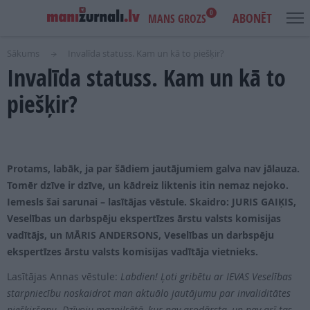
0
ABONĒT
MANS GROZS
Sākums
Invalīda statuss. Kam un kā to piešķir?
Invalīda statuss. Kam un kā to
USER
MAIN
IENĀKT
ACCOUNT
NAVIGATION
piešķir?
MENU
AKCIJAS
NOTIKUMI
Protams, labāk, ja par šādiem jautājumiem galva nav jālauza.
IZDEVUMI
Tomēr dzīve ir dzīve, un kādreiz liktenis itin nemaz nejoko.
Iemesls šai sarunai – lasītājas vēstule. Skaidro: JURIS GAIĶIS,
LASI PAR BRĪVU
Veselības un darbspēju ekspertīzes ārstu valsts komisijas
vadītājs, un MĀRIS ANDERSONS, Veselības un darbspēju
REKLĀMA
ekspertīzes ārstu valsts komisijas vadītāja vietnieks.
IZDEVNIECĪBA
Lasītājas Annas vēstule:
Labdien! Ļoti gribētu ar IEVAS Veselības
starpniecību noskaidrot man aktuālo jautājumu par invaliditātes
piešķiršanu. Dzīvoju mazpilsētā, kur nav arodārsta, un nav arī tas