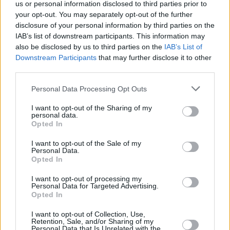
jānovērtē, vai funkcionēšanas ierobežojumu pakāpe ir mērena,
us or personal information disclosed to third parties prior to
smaga vai ļoti smaga, un katrai pakāpei atbilst teorētisks
your opt-out. You may separately opt-out of the further
disclosure of your personal information by third parties on the
vispārējo darbspēju zaudējums. Nosakot funkcionēšanas
IAB’s list of downstream participants. This information may
ierobežojuma pakāpi, tiek vērtētas gan pašaprūpes spējas, gan
also be disclosed by us to third parties on the
IAB’s List of
cilvēka perspektīvas darba tirgū, ņemot vērā gan viņa izglītību,
Downstream Participants
that may further disclose it to other
gan darba pieredzi, gan vecumu, kā arī, vai ir grūtības
third parties.
iekļauties sabiedrībā.
Personal Data Processing Opt Outs
– Pieļauju, ka tas attiecināms arī uz Annu…
I want to opt-out of the Sharing of my
Māris Andersons:
Jā, kādreiz ir iespējas piedāvāt cilvēkam ar
personal data.
Opted In
ierobežotām darbspējām pārkvalificēties citādākam darbam.
Un tomēr ir gadījumi, kad pirmspensijas vecuma vai pensijas
I want to opt-out of the Sale of my
vecumā tādas iespējas ir tuvu nullei, un tas invaliditātes
Personal Data.
Opted In
ekspertīzē tiek ņemts vērā.
I want to opt-out of processing my
– Cilvēkam piešķirta noteikta invaliditātes grupa uz diviem
Personal Data for Targeted Advertising.
gadiem, bet viņš jūtas arvien sliktāk un sliktāk. Vai var
Opted In
pārskatīt grupu?
I want to opt-out of Collection, Use,
Retention, Sale, and/or Sharing of my
Māris Andersons:
Nav nekādu ierobežojumu, cik bieži drīkst
Personal Data that Is Unrelated with the