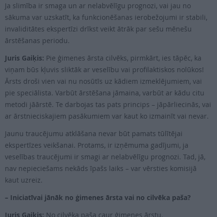
Ja slimība ir smaga un ar nelabvēlīgu prognozi, vai jau no
sākuma var uzskatīt, ka funkcionēšanas ierobežojumi ir stabili,
invaliditātes ekspertīzi drīkst veikt ātrāk par sešu mēnešu
ārstēšanas periodu.
Juris Gaiķis:
Pie ģimenes ārsta cilvēks, pirmkārt, ies tāpēc, ka
viņam būs kļuvis sliktāk ar veselību vai profilaktiskos nolūkos!
Ārsts droši vien vai nu nosūtīs uz kādiem izmeklējumiem, vai
pie speciālista. Varbūt ārstēšana jāmaina, varbūt ar kādu citu
metodi jāārstē. Te darbojas tas pats princips – jāpārliecinās, vai
ar ārstnieciskajiem pasākumiem var kaut ko izmainīt vai nevar.
Jaunu traucējumu atklāšana nevar būt pamats tūlītējai
ekspertīzes veikšanai. Protams, ir izņēmuma gadījumi, ja
veselības traucējumi ir smagi ar nelabvēlīgu prognozi. Tad, jā,
nav nepieciešams nekāds īpašs laiks – var vērsties komisijā
kaut uzreiz.
– Iniciatīvai jānāk no ģimenes ārsta vai no cilvēka paša?
Juris Gaiķis:
No cilvēka paša caur ģimenes ārstu.