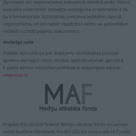
jāpievieno visi nepieciešamie dokumenti skenētā veidā. Pareizi
aizpildīta elektroniski iesniegta iesnieguma priekšrocība ir tā,
ka informācija būs automātiski pieejama iestādēm, kam tā
nepieciešama, un tev nebūs vajadzības valsts vai pašvaldības
iestādēs uzrādīt papildu dokumentus.
Noderīga saite
Plašāku konsultāciju par iespējamo invaliditātes pensijas
apmēru vari iegūt Valsts sociālās apdrošināšanas aģentūrā.
E-pasta adrese: konsultacijas@vsaa.lv, mājaslapas adrese:
www.vsaa.lv
.
Projektu ESI LĪDZĀS! finansē Mediju atbalsta fonds no Latvijas
valsts budžeta līdzekļiem. Par ESI LĪDZĀS! saturu atbild Žurnāls