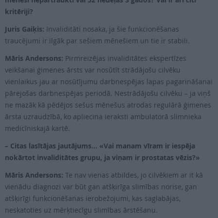
kritēriji?
Juris Gaiķis:
Invaliditāti nosaka, ja šie funkcionēšanas
traucējumi ir ilgāk par sešiem mēnešiem un tie ir stabili.
Māris Andersons:
Pirmreizējas invaliditātes ekspertīzes
veikšanai ģimenes ārsts var nosūtīt strādājošu cilvēku
vienlaikus jau ar nosūtījumu darbnespējas lapas pagarināšanai
pārejošas darbnespējas periodā. Nestrādājošu cilvēku – ja viņš
ne mazāk kā pēdējos sešus mēnešus atrodas regulārā ģimenes
ārsta uzraudzībā, ko apliecina ieraksti ambulatorā slimnieka
medicīniskajā kartē.
– Citas lasītājas jautājums… «Vai manam vīram ir iespēja
nokārtot invaliditātes grupu, ja viņam ir prostatas vēzis?»
Māris Andersons:
Te nav vienas atbildes, jo cilvēkiem ar it kā
vienādu diagnozi var būt gan atšķirīga slimības norise, gan
atšķirīgi funkcionēšanas ierobežojumi, kas saglabājas,
neskatoties uz mērķtiecīgu slimības ārstēšanu.