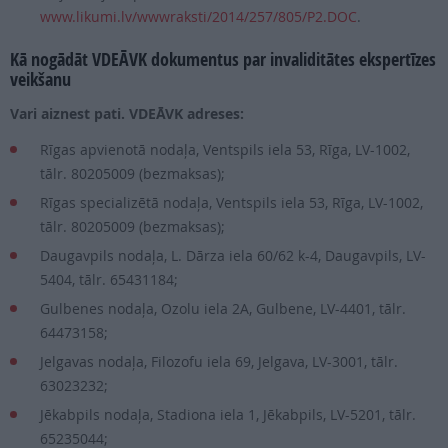
www.likumi.lv/wwwraksti/2014/257/805/P2.DOC
.
Kā nogādāt VDEĀVK dokumentus par invaliditātes ekspertīzes
veikšanu
Vari aiznest pati. VDEĀVK adreses:
Rīgas apvienotā nodaļa, Ventspils iela 53, Rīga, LV-1002,
tālr. 80205009 (bezmaksas);
Rīgas specializētā nodaļa, Ventspils iela 53, Rīga, LV-1002,
tālr. 80205009 (bezmaksas);
Daugavpils nodaļa, L. Dārza iela 60/62 k-4, Daugavpils, LV-
5404, tālr. 65431184;
Gulbenes nodaļa, Ozolu iela 2A, Gulbene, LV-4401, tālr.
64473158;
Jelgavas nodaļa, Filozofu iela 69, Jelgava, LV-3001, tālr.
63023232;
Jēkabpils nodaļa, Stadiona iela 1, Jēkabpils, LV-5201, tālr.
65235044;