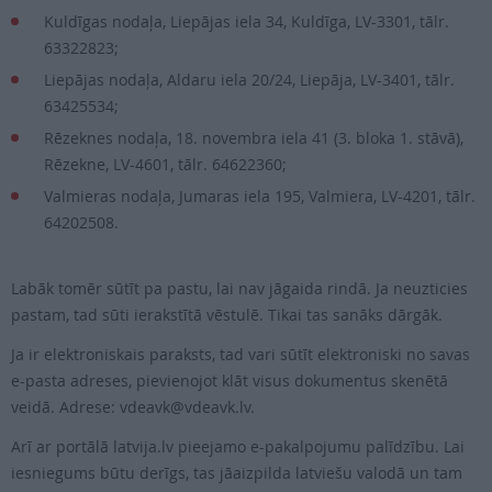
Kuldīgas nodaļa, Liepājas iela 34, Kuldīga, LV-3301, tālr.
63322823;
Liepājas nodaļa, Aldaru iela 20/24, Liepāja, LV-3401, tālr.
63425534;
Rēzeknes nodaļa, 18. novembra iela 41 (3. bloka 1. stāvā),
Rēzekne, LV-4601, tālr. 64622360;
Valmieras nodaļa, Jumaras iela 195, Valmiera, LV-4201, tālr.
64202508.
Labāk tomēr sūtīt pa pastu, lai nav jāgaida rindā. Ja neuzticies
pastam, tad sūti ierakstītā vēstulē. Tikai tas sanāks dārgāk.
Ja ir elektroniskais paraksts, tad vari sūtīt elektroniski no savas
e-pasta adreses, pievienojot klāt visus dokumentus skenētā
veidā. Adrese: vdeavk@vdeavk.lv.
Arī ar portālā latvija.lv pieejamo e-pakalpojumu palīdzību. Lai
iesniegums būtu derīgs, tas jāaizpilda latviešu valodā un tam