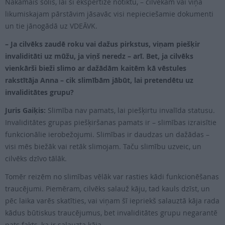
Nākamais solis, lai šī eks­pertīze notiktu, – cilvēkam vai viņa
likumiskajam pārstāvim jāsavāc visi nepieciešamie dokumenti
un tie jānogādā uz VDEĀVK.
– Ja cilvēks zaudē roku vai dažus pirkstus, viņam piešķir
invaliditāti uz mūžu, ja viņš neredz – arī. Bet, ja cilvēks
vienkārši bieži slimo ar dažādām kaitēm kā vēstules
rakstītāja Anna – cik slimībām jābūt, lai pretendētu uz
invaliditātes grupu?
Juris Gaiķis:
Slimība nav pamats, lai piešķirtu invalīda statusu.
Invaliditātes grupas piešķiršanas pamats ir – slimības izraisītie
funkcionālie ierobežojumi. Slimības ir daudzas un dažādas –
visi mēs biežāk vai retāk slimojam. Taču slimību uzveic, un
cilvēks dzīvo tālāk.
Tomēr reizēm no slimības vēlāk var rasties kādi funkcionēšanas
traucējumi. Piemēram, cilvēks salauž kāju, tad kauls dzīst, un
pēc laika varēs skatīties, vai viņam šī iepriekš salauztā kāja rada
kādus būtiskus traucējumus, bet invaliditātes grupu negarantē
pats fakts, ka ir salauzta kāja.