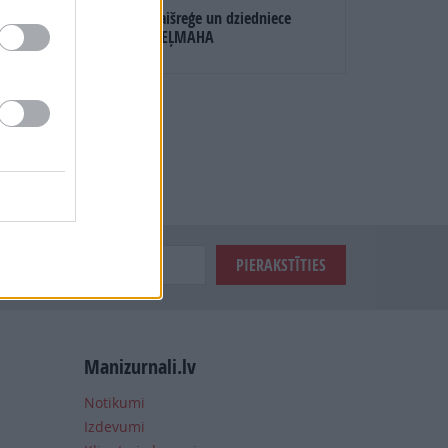
Atbild gaišreģe un dziedniece
ĻESJA STEĻMAHA
Manizurnali.lv
Notikumi
Izdevumi