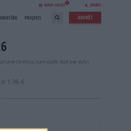
0
MANS GROZS
IENĀKT
ABONĒT
EVNIECĪBA
PROJEKTI
26
zrunā cilvēkus, kam patīk lasīt par dzīvi.
ir
1.96 €