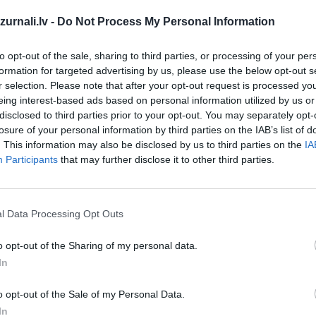
Drukāts izdevums
urnali.lv -
Do Not Process My Personal Information
Abonēšanas perioda sākums:
to opt-out of the sale, sharing to third parties, or processing of your per
formation for targeted advertising by us, please use the below opt-out s
2026. gada septembris
r selection. Please note that after your opt-out request is processed y
eing interest-based ads based on personal information utilized by us or
disclosed to third parties prior to your opt-out. You may separately opt-
īt
losure of your personal information by third parties on the IAB’s list of
*Visas cenas portālā ManiZurnali.lv norādītas € ar PVN.
. This information may also be disclosed by us to third parties on the
IA
Žurnālu izdevumu skaits var atšķirties, kā to nosaka Lieto
Participants
that may further disclose it to other third parties.
noteikumi
`
l Data Processing Opt Outs
o opt-out of the Sharing of my personal data.
In
MEKL
o opt-out of the Sale of my Personal Data.
In