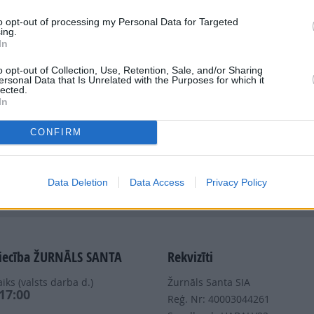
to opt-out of processing my Personal Data for Targeted
ing.
In
o opt-out of Collection, Use, Retention, Sale, and/or Sharing
ersonal Data that Is Unrelated with the Purposes for which it
Dalies
lected.
In
CONFIRM
Data Deletion
Data Access
Privacy Policy
Nepalaid garām akcijas un jaunumus
iecība ŽURNĀLS SANTA
Rekvizīti
iks (valsts darba d.)
Žurnāls Santa SIA
 17:00
Reģ. Nr: 40003044261