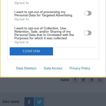
Opted In
I want to opt-out of processing my
E-izdevumu arhīvs
Personal Data for Targeted Advertising.
Opted In
I want to opt-out of Collection, Use,
Retention, Sale, and/or Sharing of my
Personal Data that Is Unrelated with the
MEKLĒT
Purposes for which it was collected.
Opted In
SKATĪT ŽURNĀLA ARHĪVU
CONFIRM
Data Deletion
Data Access
Privacy Policy
Dalies
Seko mums