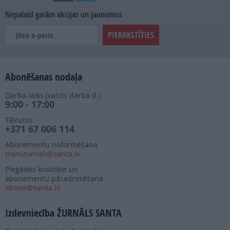
Nepalaid garām akcijas un jaunumus
Abonēšanas nodaļa
Darba laiks (valsts darba d.)
9:00 - 17:00
Tālrunis
+371 67 006 114
Abonementu noformēšana
manizurnali@santa.lv
Piegādes kvalitāte un
abonementu pāradresēšana
abone@santa.lv
Izdevniecība ŽURNĀLS SANTA