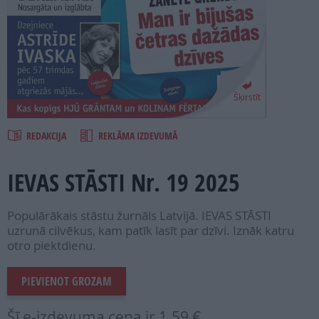
PROJEKTI
SEARCH
Šķirstīt
REDAKCIJA
REKLĀMA IZDEVUMĀ
IEVAS STĀSTI Nr. 19 2025
Populārākais stāstu žurnāls Latvijā. IEVAS STĀSTI
uzrunā cilvēkus, kam patīk lasīt par dzīvi. Iznāk katru
otro piektdienu.
PIEVIENOT GROZAM
Šī e-izdevuma cena ir
1.59 €