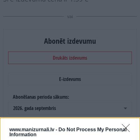
vai
Abonēt izdevumu
Drukāts izdevums
E-izdevums
Abonēšanas perioda sākums:
2026. gada septembris
Mēnešu skaits:
www.manizurnali.lv -
Do Not Process My Personal
Information
4 mēneši /
20.00 Eur