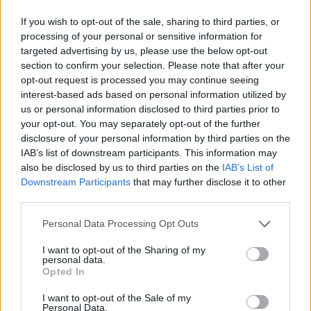
If you wish to opt-out of the sale, sharing to third parties, or
8 izdevumi / 2.50 Eur par izdevumu *
processing of your personal or sensitive information for
targeted advertising by us, please use the below opt-out
*Visas cenas portālā ManiZurnali.lv norādītas € ar PVN.
Žurnālu izdevumu skaits var atšķirties, kā to nosaka Lietošanas
section to confirm your selection. Please note that after your
noteikumi
opt-out request is processed you may continue seeing
interest-based ads based on personal information utilized by
us or personal information disclosed to third parties prior to
your opt-out. You may separately opt-out of the further
disclosure of your personal information by third parties on the
IAB’s list of downstream participants. This information may
also be disclosed by us to third parties on the
IAB’s List of
`
Downstream Participants
that may further disclose it to other
third parties.
Saistītie notikumi
Personal Data Processing Opt Outs
Atbild zīlniece KAIJA ZEMBERGA
I want to opt-out of the Sharing of my
personal data.
Opted In
Atbild gaišreģe un dziedniece ĻESJA STEĻMAHA
I want to opt-out of the Sale of my
Personal Data.