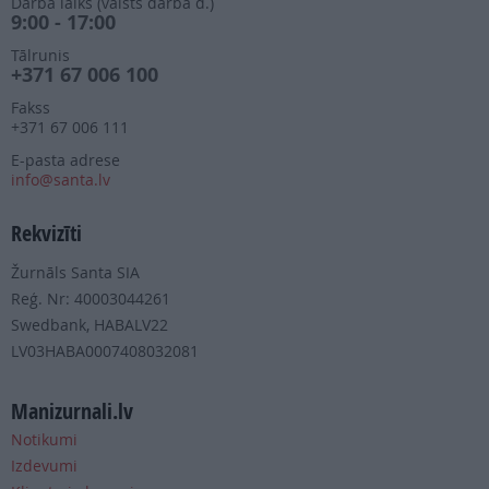
Darba laiks (valsts darba d.)
9:00 - 17:00
Tālrunis
+371 67 006 100
Fakss
+371 67 006 111
E-pasta adrese
info@santa.lv
Rekvizīti
Žurnāls Santa SIA
Reģ. Nr: 40003044261
Swedbank, HABALV22
LV03HABA0007408032081
Manizurnali.lv
Notikumi
Izdevumi