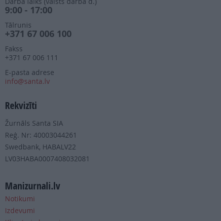
Darba laiks (valsts darba d.)
9:00 - 17:00
Tālrunis
+371 67 006 100
Fakss
+371 67 006 111
E-pasta adrese
info@santa.lv
Rekvizīti
Žurnāls Santa SIA
Reģ. Nr: 40003044261
Swedbank, HABALV22
LV03HABA0007408032081
Manizurnali.lv
Notikumi
Izdevumi