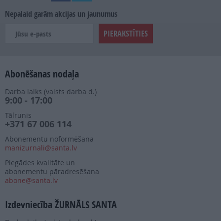
Nepalaid garām akcijas un jaunumus
Abonēšanas nodaļa
Darba laiks (valsts darba d.)
9:00 - 17:00
Tālrunis
+371 67 006 114
Abonementu noformēšana
manizurnali@santa.lv
Piegādes kvalitāte un
abonementu pāradresēšana
abone@santa.lv
Izdevniecība ŽURNĀLS SANTA