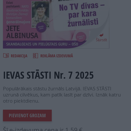
PROJEKTI
SEARCH
Šķirstīt
REDAKCIJA
REKLĀMA IZDEVUMĀ
IEVAS STĀSTI Nr. 7 2025
Populārākais stāstu žurnāls Latvijā. IEVAS STĀSTI
uzrunā cilvēkus, kam patīk lasīt par dzīvi. Iznāk katru
otro piektdienu.
PIEVIENOT GROZAM
Šī e-izdevuma cena ir
1.59 €