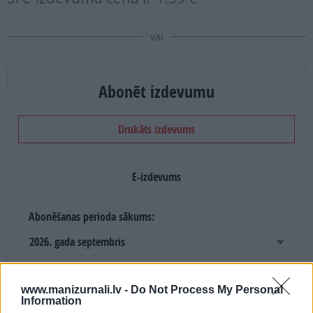
vai
Abonēt izdevumu
Drukāts izdevums
E-izdevums
Abonēšanas perioda sākums:
2026. gada septembris
Mēnešu skaits:
www.manizurnali.lv -
Do Not Process My Personal
Information
4 mēneši /
20.00 Eur