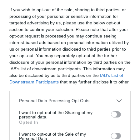
If you wish to opt-out of the sale, sharing to third parties, or
8 izdevumi / 2.50 Eur par izdevumu *
processing of your personal or sensitive information for
targeted advertising by us, please use the below opt-out
*Visas cenas portālā ManiZurnali.lv norādītas € ar PVN.
Žurnālu izdevumu skaits var atšķirties, kā to nosaka Lietošanas
section to confirm your selection. Please note that after your
noteikumi
opt-out request is processed you may continue seeing
interest-based ads based on personal information utilized by
us or personal information disclosed to third parties prior to
your opt-out. You may separately opt-out of the further
disclosure of your personal information by third parties on the
IAB’s list of downstream participants. This information may
also be disclosed by us to third parties on the
IAB’s List of
`
Downstream Participants
that may further disclose it to other
third parties.
Saistītie notikumi
Personal Data Processing Opt Outs
Atbild zīlniece KAIJA ZEMBERGA
I want to opt-out of the Sharing of my
personal data.
Opted In
Atbild gaišreģe un dziedniece ĻESJA STEĻMAHA
I want to opt-out of the Sale of my
Personal Data.