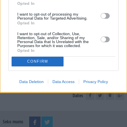
Opted In
I want to opt-out of processing my
E-izdevumu arhīvs
Personal Data for Targeted Advertising.
Opted In
I want to opt-out of Collection, Use,
Retention, Sale, and/or Sharing of my
Personal Data that Is Unrelated with the
MEKLĒT
Purposes for which it was collected.
Opted In
SKATĪT ŽURNĀLA ARHĪVU
CONFIRM
Data Deletion
Data Access
Privacy Policy
Dalies
Seko mums