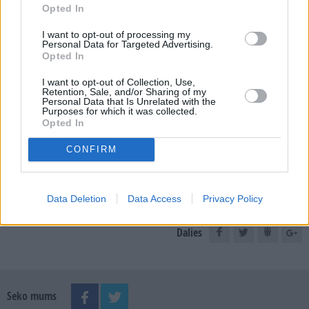
Opted In
I want to opt-out of processing my
E-izdevumu arhīvs
Personal Data for Targeted Advertising.
Opted In
I want to opt-out of Collection, Use,
Retention, Sale, and/or Sharing of my
Personal Data that Is Unrelated with the
MEKLĒT
Purposes for which it was collected.
Opted In
SKATĪT ŽURNĀLA ARHĪVU
CONFIRM
Data Deletion
Data Access
Privacy Policy
Dalies
Seko mums