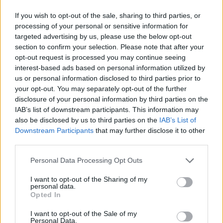
If you wish to opt-out of the sale, sharing to third parties, or
8 izdevumi / 2.50 Eur par izdevumu *
processing of your personal or sensitive information for
targeted advertising by us, please use the below opt-out
*Visas cenas portālā ManiZurnali.lv norādītas € ar PVN.
Žurnālu izdevumu skaits var atšķirties, kā to nosaka Lietošanas
section to confirm your selection. Please note that after your
noteikumi
opt-out request is processed you may continue seeing
interest-based ads based on personal information utilized by
us or personal information disclosed to third parties prior to
your opt-out. You may separately opt-out of the further
disclosure of your personal information by third parties on the
IAB’s list of downstream participants. This information may
also be disclosed by us to third parties on the
IAB’s List of
`
Downstream Participants
that may further disclose it to other
third parties.
Saistītie notikumi
Personal Data Processing Opt Outs
Atbild zīlniece KAIJA ZEMBERGA
I want to opt-out of the Sharing of my
personal data.
Opted In
Atbild gaišreģe un dziedniece ĻESJA STEĻMAHA
I want to opt-out of the Sale of my
Personal Data.