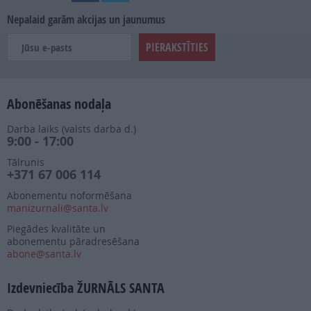
Nepalaid garām akcijas un jaunumus
Abonēšanas nodaļa
Darba laiks (valsts darba d.)
9:00 - 17:00
Tālrunis
+371 67 006 114
Abonementu noformēšana
manizurnali@santa.lv
Piegādes kvalitāte un
abonementu pāradresēšana
abone@santa.lv
Izdevniecība ŽURNĀLS SANTA