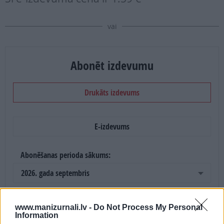
vai
Abonēt izdevumu
Drukāts izdevums
E-izdevums
Abonēšanas perioda sākums:
2026. gada septembris
Mēnešu skaits:
www.manizurnali.lv -
Do Not Process My Personal
Information
4 mēneši /
20.00 Eur