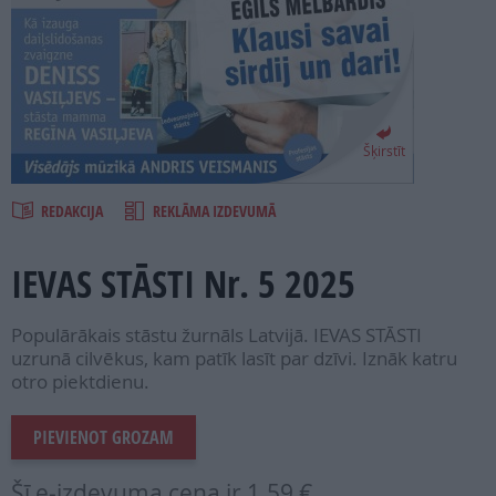
PROJEKTI
SEARCH
Šķirstīt
REDAKCIJA
REKLĀMA IZDEVUMĀ
IEVAS STĀSTI Nr. 5 2025
Populārākais stāstu žurnāls Latvijā. IEVAS STĀSTI
uzrunā cilvēkus, kam patīk lasīt par dzīvi. Iznāk katru
otro piektdienu.
PIEVIENOT GROZAM
Šī e-izdevuma cena ir
1.59 €