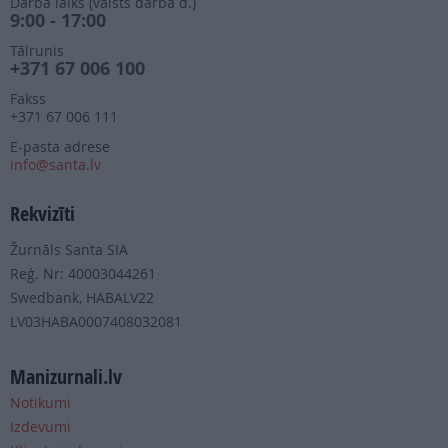
Darba laiks (valsts darba d.)
9:00 - 17:00
Tālrunis
+371 67 006 100
Fakss
+371 67 006 111
E-pasta adrese
info@santa.lv
Rekvizīti
Žurnāls Santa SIA
Reģ. Nr: 40003044261
Swedbank, HABALV22
LV03HABA0007408032081
Manizurnali.lv
Notikumi
Izdevumi