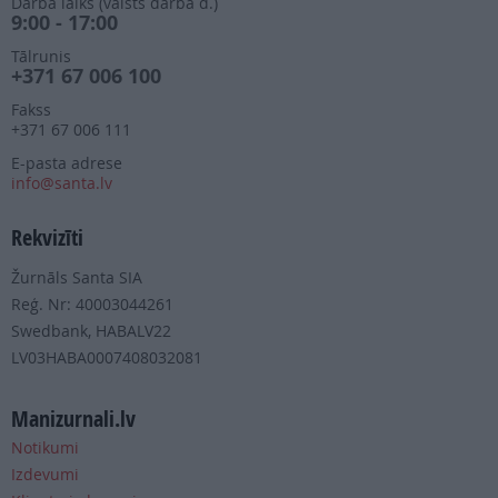
Darba laiks (valsts darba d.)
9:00 - 17:00
Tālrunis
+371 67 006 100
Fakss
+371 67 006 111
E-pasta adrese
info@santa.lv
Rekvizīti
Žurnāls Santa SIA
Reģ. Nr: 40003044261
Swedbank, HABALV22
LV03HABA0007408032081
Manizurnali.lv
Notikumi
Izdevumi