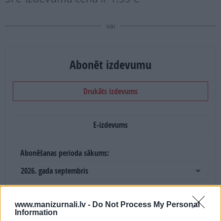
vai
Abonēt izdevumu
Drukāts izdevums
E-izdevums
Abonēšanas perioda sākums:
2026. gada septembris
Mēnešu skaits:
www.manizurnali.lv -
Do Not Process My Personal
Information
4 mēneši /
20.00 Eur