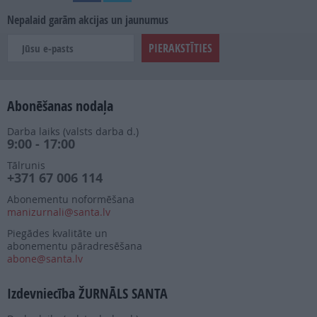
Nepalaid garām akcijas un jaunumus
Abonēšanas nodaļa
Darba laiks (valsts darba d.)
9:00 - 17:00
Tālrunis
+371 67 006 114
Abonementu noformēšana
manizurnali@santa.lv
Piegādes kvalitāte un
abonementu pāradresēšana
abone@santa.lv
Izdevniecība ŽURNĀLS SANTA