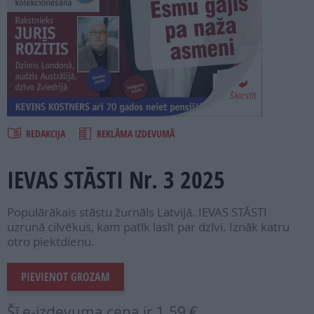
PROJEKTI
SEARCH
Šķirstīt
REDAKCIJA
REKLĀMA IZDEVUMĀ
IEVAS STĀSTI Nr. 3 2025
Populārākais stāstu žurnāls Latvijā. IEVAS STĀSTI
uzrunā cilvēkus, kam patīk lasīt par dzīvi. Iznāk katru
otro piektdienu.
PIEVIENOT GROZAM
Šī e-izdevuma cena ir
1.59 €