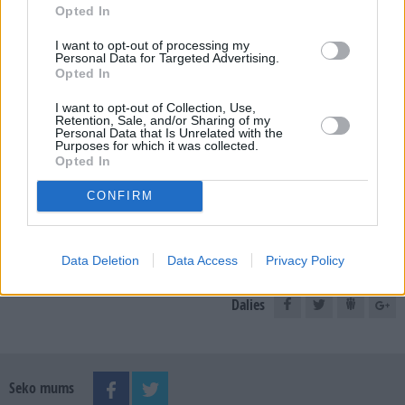
Opted In
I want to opt-out of processing my
E-izdevumu arhīvs
Personal Data for Targeted Advertising.
Opted In
I want to opt-out of Collection, Use,
Retention, Sale, and/or Sharing of my
Personal Data that Is Unrelated with the
MEKLĒT
Purposes for which it was collected.
Opted In
SKATĪT ŽURNĀLA ARHĪVU
CONFIRM
Data Deletion
Data Access
Privacy Policy
Dalies
Seko mums