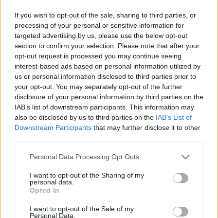
If you wish to opt-out of the sale, sharing to third parties, or
8 izdevumi / 2.50 Eur par izdevumu *
processing of your personal or sensitive information for
targeted advertising by us, please use the below opt-out
*Visas cenas portālā ManiZurnali.lv norādītas € ar PVN.
Žurnālu izdevumu skaits var atšķirties, kā to nosaka Lietošanas
section to confirm your selection. Please note that after your
noteikumi
opt-out request is processed you may continue seeing
interest-based ads based on personal information utilized by
us or personal information disclosed to third parties prior to
your opt-out. You may separately opt-out of the further
disclosure of your personal information by third parties on the
IAB’s list of downstream participants. This information may
also be disclosed by us to third parties on the
IAB’s List of
`
Downstream Participants
that may further disclose it to other
third parties.
Saistītie notikumi
Personal Data Processing Opt Outs
Atbild zīlniece KAIJA ZEMBERGA
I want to opt-out of the Sharing of my
personal data.
Opted In
Atbild gaišreģe un dziedniece ĻESJA STEĻMAHA
I want to opt-out of the Sale of my
Personal Data.