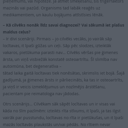
pieņēmums, vai hipotēze. Ja atmet smēķēšanu, šis trigerfaktors
mazinās vai pazūd. Organisms tad labāk reaģēs uz
medikamentiem, un kaulu bojājums attīstīsies lēnāk.
– Kā cilvēks nonāk līdz savai diagnozei? Vai sākumā iet plašus
maldus ceļus?
– Ir divi scenāriji. Pirmais – jo cilvēks vecāks, jo vairāk sāp
locītavas, it īpaši gūžas un ceļi. Sāp pēc slodzes, izteiktāk
vakaros, pietūkuma parasti nav… Cilvēks vēršas pie ģimenes
ārsta, un viņš visbiežāk konstatē osteoartrītu. Šī slimība nav
autoimūna, bet deģeneratīva –
tātad laika gaitā locītavas tiek nonēsātas, skrimslis iet bojā. Šajā
gadījumā, ja ģimenes ārsts ir pārliecināts, ka tas ir osteoartrīts,
ja viņš ir veicis izmeklējumus un nozīmējis ārstēšanu,
pacientam pie reimatologa nav jādodas.
Otrs scenārijs… Cilvēkam sāk sāpēt locītavas un ir visas vai
kāda no šīm pazīmēm: izteikts rīta stīvums, it īpaši, ja tas ilgst
vairāk par pusstundu, locītavas no rīta ir pietūkušas, un it īpaši
mazās locītavās plaukstās un/vai pēdās. No rītiem nevar