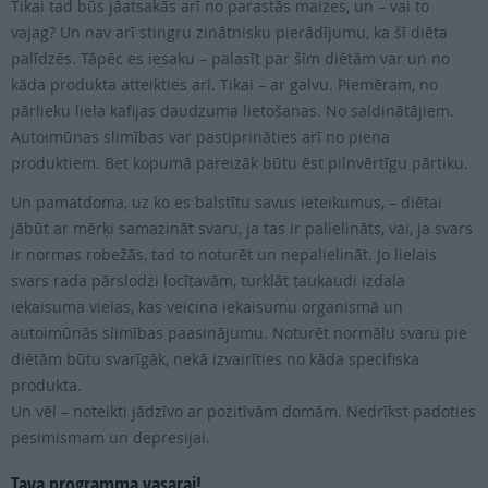
Tikai tad būs jāatsakās arī no parastās maizes, un – vai to
vajag? Un nav arī stingru zinātnisku pierādījumu, ka šī diēta
palīdzēs. Tāpēc es iesaku – palasīt par šīm diētām var un no
kāda produkta atteikties arī. Tikai – ar galvu. Piemēram, no
pārlieku liela kafijas daudzuma lietošanas. No saldinātājiem.
Autoimūnas slimības var pastiprināties arī no piena
produktiem. Bet kopumā pareizāk būtu ēst pilnvērtīgu pārtiku.
Un pamatdoma, uz ko es balstītu savus ieteikumus, – diētai
jābūt ar mērķi samazināt svaru, ja tas ir palielināts, vai, ja svars
ir normas robežās, tad to noturēt un nepalielināt. Jo lielais
svars rada pārslodzi locītavām, turklāt taukaudi izdala
iekaisuma vielas, kas veicina iekaisumu organismā un
autoimūnās slimības paasinājumu. Noturēt normālu svaru pie
diētām būtu svarīgāk, nekā izvairīties no kāda specifiska
produkta.
Un vēl – noteikti jādzīvo ar pozitīvām domām. Nedrīkst padoties
pesimismam un depresijai.
Tava programma vasarai!