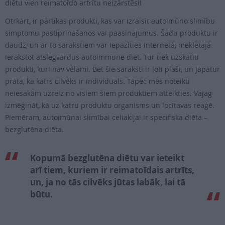
diētu vien reimatoīdo artrītu neizārstēsi!
Otrkārt, ir pārtikas produkti, kas var izraisīt autoimūno slimību
simptomu pastiprināšanos vai paasinājumus. Šādu produktu ir
daudz, un ar to sarakstiem var iepazīties internetā, meklētājā
ierakstot atslēgvārdus autoimmune diet. Tur tiek uzskatīti
produkti, kuri nav vēlami. Bet šie saraksti ir ļoti plaši, un jāpatur
prātā, ka katrs cilvēks ir individuāls. Tāpēc mēs noteikti
neiesakām uzreiz no visiem šiem produktiem atteikties. Vajag
izmēģināt, kā uz katru produktu organisms un locītavas reaģē.
Piemēram, autoimūnai slimībai celiakijai ir specifiska diēta –
bezglutēna diēta.
Kopumā bezglutēna diētu var ieteikt
arī tiem, kuriem ir reimatoīdais artrīts,
un, ja no tās cilvēks jūtas labāk, lai tā
būtu.