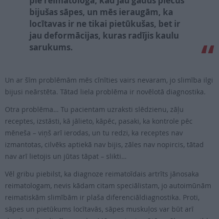
pie reimatologa, kad jau gadus piecus
bijušas sāpes, un mēs ieraugām, ka
locītavas ir ne tikai pietūkušas, bet ir
jau deformācijas, kuras radījis kaulu
sarukums.
Un ar šīm problēmām mēs cīnīties vairs nevaram, jo slimība ilgi
bijusi neārstēta. Tātad liela problēma ir novēlotā diagnostika.
Otra problēma… Tu pacientam uzraksti slēdzienu, zāļu
receptes, izstāsti, kā jālieto, kāpēc, pasaki, ka kontrole pēc
mēneša – viņš arī ierodas, un tu redzi, ka receptes nav
izmantotas, cilvēks aptiekā nav bijis, zāles nav nopircis, tātad
nav arī lietojis un jūtas tāpat – slikti…
Vēl gribu piebilst, ka diagnoze reimatoīdais artrīts jānosaka
reimatologam, nevis kādam citam speciālistam, jo autoimūnām
reimatiskām slimībām ir plaša diferenciāldiagnostika. Proti,
sāpes un pietūkums locītavās, sāpes muskuļos var būt arī