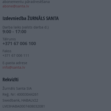
abonementu pāradresēšana
abone@santa.lv
Izdevniecība ŽURNĀLS SANTA
Darba laiks (valsts darba d.)
9:00 - 17:00
Tālrunis
+371 67 006 100
Fakss
+371 67 006 111
E-pasta adrese
info@santa.lv
Rekvizīti
Žurnāls Santa SIA
Reģ. Nr: 40003044261
Swedbank, HABALV22
LV03HABA0007408032081