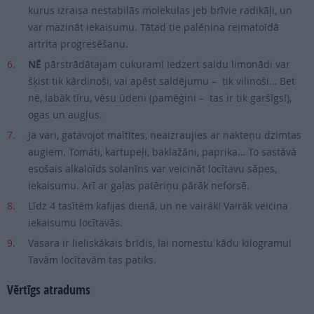
kurus izraisa nestabilās molekulas jeb brīvie radikāļi, un
var mazināt iekaisumu. Tātad tie palēnina reimatoīdā
artrīta progresēšanu.
NĒ
pārstrādātajam cukuram! Iedzert saldu limonādi var
šķist tik kārdinoši, vai apēst saldējumu – tik vilinoši… Bet
nē, labāk tīru, vēsu ūdeni (pamēģini – tas ir tik garšīgs!),
ogas un augļus.
Ja vari, gatavojot maltītes, neaizraujies ar nakteņu dzimtas
augiem. Tomāti, kartupeļi, baklažāni, paprika… To sastāvā
esošais alkaloīds solanīns var veicināt locītavu sāpes,
iekaisumu. Arī ar gaļas patēriņu pārāk neforsē.
Līdz 4 tasītēm kafijas dienā, un ne vairāk! Vairāk veicina
iekaisumu locītavās.
Vasara ir lieliskākais brīdis, lai nomestu kādu kilogramu!
Tavām locītavām tas patiks.
Vērtīgs atradums