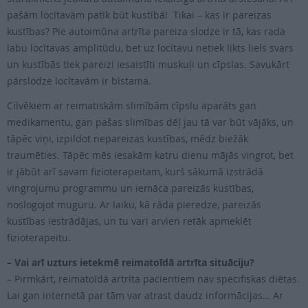
pašām locītavām patīk būt kustībā! Tikai – kas ir pareizas
kustības? Pie autoimūna artrīta pareiza slodze ir tā, kas rada
labu locītavas amplitūdu, bet uz locītavu netiek likts liels svars
un kustībās tiek pareizi iesaistīti muskuļi un cīpslas. Savukārt
pārslodze locītavām ir bīstama.
Cilvēkiem ar reimatiskām slimībām cīpslu aparāts gan
medikamentu, gan pašas slimības dēļ jau tā var būt vājāks, un
tāpēc viņi, izpildot nepareizas kustības, mēdz biežāk
traumēties. Tāpēc mēs iesakām katru dienu mājās vingrot, bet
ir jābūt arī savam fizioterapeitam, kurš sākumā izstrādā
vingrojumu programmu un iemāca pareizās kustības,
noslogojot muguru. Ar laiku, kā rāda pieredze, pareizās
kustības iestrādājas, un tu vari arvien retāk apmeklēt
fizioterapeitu.
– Vai arī uzturs ietekmē reimatoīdā artrīta situāciju?
– Pirmkārt, reimatoīdā artrīta pacientiem nav specifiskas diētas.
Lai gan internetā par tām var atrast daudz informācijas… Ar