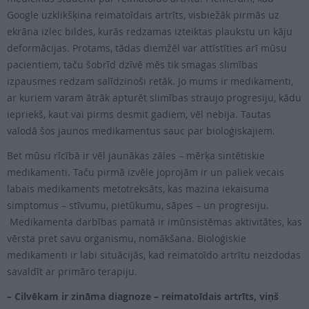
Google uzklikšķina reimatoīdais artrīts, visbiežāk pirmās uz
ekrāna izlec bildes, kurās redzamas izteiktas plaukstu un kāju
deformācijas. Protams, tādas diemžēl var attīstīties arī mūsu
pacientiem, taču šobrīd dzīvē mēs tik smagas slimības
izpausmes redzam salīdzinoši retāk. Jo mums ir medikamenti,
ar kuriem varam ātrāk apturēt slimības straujo progresiju, kādu
iepriekš, kaut vai pirms desmit gadiem, vēl nebija. Tautas
valodā šos jaunos medikamentus sauc par bioloģiskajiem.
Bet mūsu rīcībā ir vēl jaunākas zāles – mērķa sintētiskie
medikamenti. Taču pirmā izvēle joprojām ir un paliek vecais
labais medikaments metotreksāts, kas mazina iekaisuma
simptomus – stīvumu, pietūkumu, sāpes – un progresiju.
Medikamenta darbības pamatā ir imūnsistēmas aktivitātes, kas
vērsta pret savu organismu, nomākšana. Bioloģiskie
medikamenti ir labi situācijās, kad reimatoīdo artrītu neizdodas
savaldīt ar primāro terapiju.
– Cilvēkam ir zināma diagnoze – reimatoīdais artrīts, viņš