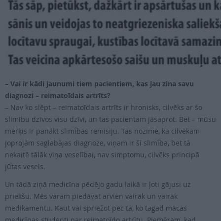
– Vai ir kādi jaunumi tiem pacientiem, kas jau zina savu
diagnozi – reimatoīdais artrīts?
– Nav ko slēpt – reimatoīdais artrīts ir hronisks, cilvēks ar šo
slimību dzīvos visu dzīvi, un tas pacientam jāsaprot. Bet – mūsu
mērķis ir panākt slimības remisiju. Tas nozīmē, ka cilvēkam
joprojām saglabājas diagnoze, viņam ir šī slimība, bet tā
nekaitē tālāk viņa veselībai, nav simp­tomu, cilvēks principā
jūtas vesels.
Un tādā ziņā medicīna pēdējo gadu laikā ir ļoti gājusi uz
priekšu. Mēs varam piedāvāt arvien vairāk un vairāk
medikamentu. Kaut vai spriežot pēc tā, ko tagad mācās
medicīnas studenti par reimatoīdo artrītu. Piemēram, kad