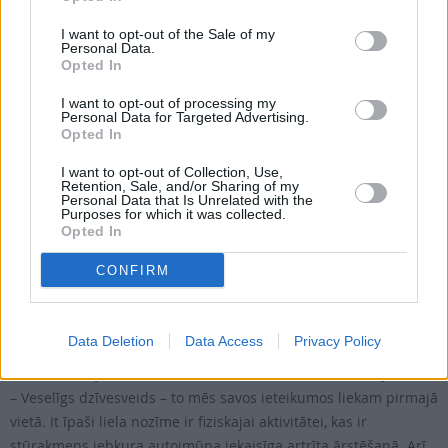
Viena no smagākajām reimatisko
I want to opt-out of the Sale of my
Personal Data.
slimību blakus saslimšanām vai
Opted In
komplikācijām ir asinsvadu iekaisums
vaskulīts, un tas var būt arī dzīvībai
I want to opt-out of processing my
Personal Data for Targeted Advertising.
bīstams.
Opted In
I want to opt-out of Collection, Use,
Retention, Sale, and/or Sharing of my
Tas tiešām ir īstais sarkanais karogs. Visnopietnākā situācijas ir
Personal Data that Is Unrelated with the
Purposes for which it was collected.
plaušu hemorāģija un akūta nieru mazspēja. Šajā gadījumā
Opted In
parādās klepus ar asins piejaukumu – asins stīdziņām, vai,
piemēram, urīna krāsa ir mainījusies, kļuvusi sārtāka. Vai –
CONFIRM
pasliktinājusies nieru funkcionālā darbība, un tas uzrādās
asins analīzē, kad pārbauda kreatinīna līmeni, un šis rādītājs ir
ļoti paaugstinājies.
Data Deletion
Data Access
Privacy Policy
– Ko cilvēks pats var darīt, lai savu slimību turētu rāmjos?
– Veselīgs dzīvesveids – to mēs savos ieteikumos liekam pirmajā
vietā. It īpaši liela nozīme ir fiziskajai aktivitātei, kas ir
stūrakmens jebkura autoimūna iekaisīga artrīta ārstēšanā. Arī