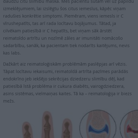
daudzu citu slimību maska. Mēs pacientu sūtām vēl uz papildu
izmeklējumiem, lai izslēgtu šos citus iemeslus, kāpēc viņam
radušies konkrētie simptomi. Piemēram, viens iemesls ir C
vīrushepatīts, tas arī rada locītavu bojājumus. Tātad, ja
cilvēkam patiesībā ir C hepatīts, bet viņam sāk ārstēt
reimatoīdo artrītu un nozīmē zāles ar imunitāti nomācošo
sadarbību, sanāk, ka pacientam tiek nodarīts kaitējums, nevis
kas labs.
Dažkārt aiz reimatoloģiskām problēmām paslēpjas arī vēzis.
Tāpat locītavu iekaisumi, reimatoīdā artrīta pazīmes parādās
endokrīno jeb iekšējo sekrēcijas dziedzeru slimību dēļ, kad
patiesībā īstā problēma ir cukura diabēts, vairogdziedzera,
asins sistēmas, vielmaiņas kaites. Tā ka – reimatoloģija ir biezs
mežs.