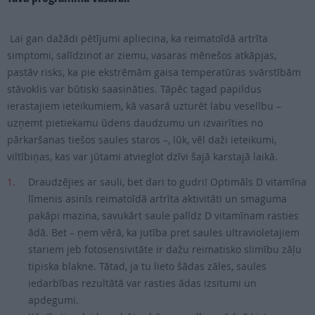
Lai gan dažādi pētījumi apliecina, ka reimatoīdā artrīta
simptomi, salīdzinot ar ziemu, vasaras mēnešos atkāpjas,
pastāv risks, ka pie ekstrēmām gaisa temperatūras svārstībām
stāvoklis var būtiski saasināties. Tāpēc tagad papildus
ierastajiem ieteikumiem, kā vasarā uzturēt labu veselību –
uzņemt pietiekamu ūdens daudzumu un izvairīties no
pārkaršanas tiešos saules staros –, lūk, vēl daži ieteikumi,
viltībiņas, kas var jūtami atvieglot dzīvi šajā karstajā laikā.
Draudzējies ar sauli, bet dari to gudri! Optimāls D vitamīna
līmenis asinīs reimatoīdā artrīta aktivitāti un smaguma
pakāpi mazina, savukārt saule palīdz D vitamīnam rasties
ādā. Bet – ņem vērā, ka jutība pret saules ultravioletajiem
stariem jeb fotosensivitāte ir dažu reimatisko slimību zāļu
tipiska blakne. Tātad, ja tu lieto šādas zāles, saules
iedarbības rezultātā var rasties ādas izsitumi un
apdegumi.