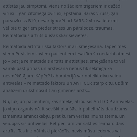
attīstās jau simptomi. Viens no šādiem trigeriem ir dažādi
vīrusi – gan citomegalovīrusi, Epstaina–Bāras vīruss, gan
parvovīruss B19, nevar ignorēt arī SARS-2 vīrusa ietekmi.
Vēl pie trigeriem pieder stress un pārslodze, traumas.
Reimatoīdais artrīts biežāk skar sievietes.
Reimatoīdā artrīta riska faktors ir arī smēķēšana. Tāpēc mēs
vienmēr visiem saviem pacientiem iesakām šo nodarbi atmest,
jo – pat ja reimatoīdais artrīts ir attīstījies, smēķēšana to vēl
vairāk pastiprinās un ārstēšana nebūs tik sekmīga kā
nesmēķētājam. Kāpēc? Laboratorijā var noteikt divu veidu
antivielas – reimatoīdo faktoru un AnTI CCP, starp citu, uz šīm
analīzēm drīkst nosūtīt arī ģimenes ārsts…
Nu, lūk, un pacientiem, kas smēķē, atrod šīs AnTI CCP antivielas,
jo viņu organismā, it sevišķi plaušās, ir palielināts daudzums
izmainītu aminoskābju, pret kurām vēršas imūnsistēma, un
veidojas šīs antivielas. Bet pēc tam var sākties reimatoīdais
artrīts. Tas ir zinātniski pierādīts, nevis mūsu iedomas vai