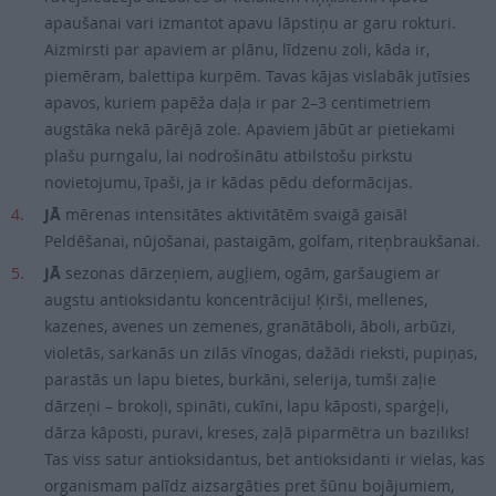
apaušanai vari izmantot apavu lāpstiņu ar garu rokturi.
Aizmirsti par apaviem ar plānu, līdzenu zoli, kāda ir,
piemēram, balettipa kurpēm. Tavas kājas vislabāk jutīsies
apavos, kuriem papēža daļa ir par 2–3 centimetriem
augstāka nekā pārējā zole. Apaviem jābūt ar pietiekami
plašu purngalu, lai nodrošinātu atbilstošu pirkstu
novietojumu, īpaši, ja ir kādas pēdu deformācijas.
JĀ
mērenas intensitātes aktivitātēm svaigā gaisā!
Peldēšanai, nūjošanai, pastaigām, golfam, riteņbraukšanai.
JĀ
sezonas dārzeņiem, augļiem, ogām, garš­augiem ar
augstu antioksidantu koncentrāciju! Ķirši, mellenes,
kazenes, avenes un zemenes, granātāboli, āboli, arbūzi,
violetās, sarkanās un zilās vīnogas, dažādi rieksti, pupiņas,
parastās un lapu bietes, burkāni, selerija, tumši zaļie
dārzeņi – brokoļi, spināti, cukīni, lapu kāposti, sparģeļi,
dārza kāposti, puravi, kreses, zaļā piparmētra un baziliks!
Tas viss satur antioksidantus, bet antioksidanti ir vielas, kas
organismam palīdz aizsargāties pret šūnu bojājumiem,