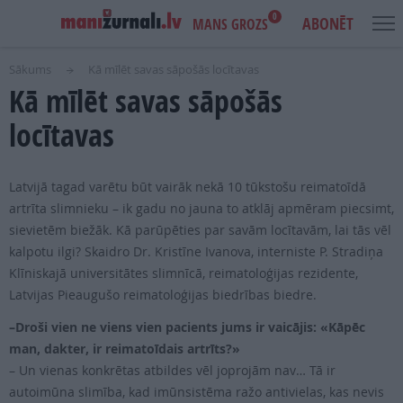
0
ABONĒT
MANS GROZS
Sākums
Kā mīlēt savas sāpošās locītavas
Kā mīlēt savas sāpošās
USER
MAIN
IENĀKT
ACCOUNT
NAVIGATION
locītavas
MENU
AKCIJAS
Latvijā tagad varētu būt vairāk nekā 10 tūkstošu reimatoīdā
NOTIKUMI
artrīta slimnieku – ik gadu no jauna to atklāj apmēram piecsimt,
IZDEVUMI
sievietēm biežāk. Kā parūpēties par savām locītavām, lai tās vēl
kalpotu ilgi? Skaidro Dr. Kristīne Ivanova, interniste P. Stradiņa
LASI PAR BRĪVU
Klīniskajā universitātes slimnīcā, reimatoloģijas rezidente,
Latvijas Pieaugušo reimatoloģijas biedrības biedre.
REKLĀMA
–Droši vien ne viens vien pacients jums ir vaicājis: «Kāpēc
man, dakter, ir reimatoīdais artrīts?»
IZDEVNIECĪBA
– Un vienas konkrētas atbildes vēl joprojām nav… Tā ir
autoimūna slimība, kad imūnsistēma ražo antivielas, kas nevis