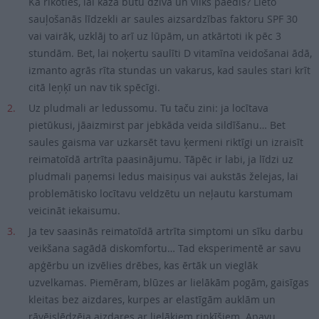
Kā rīkoties, lai kaza būtu dzīva un vilks paēdis? Lieto
sauļošanās līdzekli ar saules aizsardzības faktoru SPF 30
vai vairāk, uzklāj to arī uz lūpām, un atkārtoti ik pēc 3
stundām. Bet, lai noķertu saulīti D vitamīna veidošanai ādā,
izmanto agrās rīta stundas un vakarus, kad saules stari krīt
citā leņķī un nav tik spēcīgi.
Uz pludmali ar ledussomu. Tu taču zini: ja locītava
pietūkusi, jāaizmirst par jebkāda veida sildīšanu… Bet
saules gaisma var uzkarsēt tavu ķermeni riktīgi un izraisīt
reimatoīdā artrīta paasinājumu. Tāpēc ir labi, ja līdzi uz
pludmali paņemsi ledus maisiņus vai aukstās želejas, lai
problemātisko locītavu veldzētu un neļautu karstumam
veicināt iekaisumu.
Ja tev saasinās reimatoīdā artrīta simptomi un sīku darbu
veikšana sagādā diskomfortu… Tad eksperimentē ar savu
apģērbu un izvēlies drēbes, kas ērtāk un vieglāk
uzvelkamas. Piemēram, blūzes ar lielākām pogām, gaisīgas
kleitas bez aizdares, kurpes ar elastīgām auklām un
rāvējslēdzēja aizdares ar lielākiem riņķīšiem. Apavu