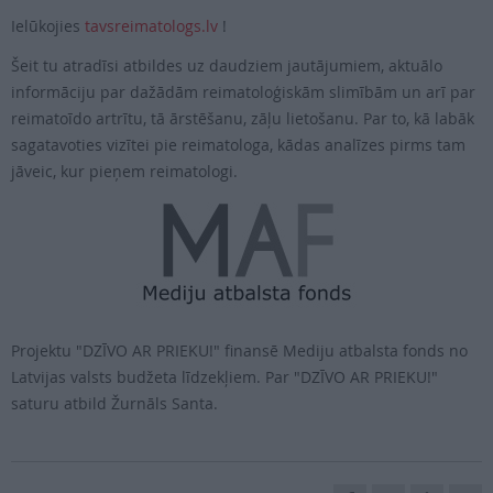
Ielūkojies
tavsreimatologs.lv
!
Šeit tu atradīsi atbildes uz daudziem jautājumiem, aktuālo
informāciju par dažādām reimatoloģiskām slimībām un arī par
reimatoīdo artrītu, tā ārstēšanu, zāļu lietošanu. Par to, kā labāk
sagatavoties vizītei pie reimatologa, kādas analīzes pirms tam
jāveic, kur pieņem reimatologi.
Projektu "DZĪVO AR PRIEKU!" finansē Mediju atbalsta fonds no
Latvijas valsts budžeta līdzekļiem. Par "DZĪVO AR PRIEKU!"
saturu atbild Žurnāls Santa.