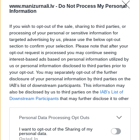
parādās sāpes un pietūkums, jāpalielina medikamenta deva,
www.manizurnali.lv -
Do Not Process My Personal
un slimības paasinājums ar lielāko varbūtību mazināsies. Un
Information
tad jāatrādās reimatologam – ātrāk, nekā bija domāts ierasties
uz ierindas konsultāciju. Jo iespējams, ka ārstēšanā kaut kas ir
If you wish to opt-out of the sale, sharing to third parties, or
jāmaina. Varbūt zālēm, kuras ikdienā tiek lietotas, vajadzīgas
processing of your personal or sensitive information for
citas devas vai pat pats medikaments jāmaina.
targeted advertising by us, please use the below opt-out
section to confirm your selection. Please note that after your
Vēl viens variants – aizej pie ģimenes ārsta, un viņš saregulēs
opt-out request is processed you may continue seeing
šo glikokortikosteroīdu devas un pārbaudīs citus iemeslus,
interest-based ads based on personal information utilized by
kāpēc varētu būt paasinājums. Kaut vai tāda nianse…
us or personal information disclosed to third parties prior to
Pacientiem, kuri saņem imūnsupresiju, dažkārt arī kāda
your opt-out. You may separately opt-out of the further
bakteriāla vai vīrusa izraisīta infekcija var izpausties ar locītavu
disclosure of your personal information by third parties on the
IAB’s list of downstream participants. This information may
sāpēm un pietūkumu, ko ļoti grūti atšķirt no reimatoīdā artrīta
also be disclosed by us to third parties on the
IAB’s List of
paasinājuma. Tāpēc būtu jāvēršas pie ģimenes ārsta, lai
Downstream Participants
that may further disclose it to other
izslēgtu infekcijas iespējamību, jo tajā gadījumā ārstēšanas
third parties.
taktika ir pilnīgi pretēja: tiek atcelta vai mazināta
imūnsupresīvā terapija un ārstē infekciju. Ja tā ir vīrusa
Personal Data Processing Opt Outs
izraisīta, tad specifisku zāļu bieži nav, bet, ja infekciju
I want to opt-out of the Sharing of my
izraisījušas baktērijas, jālieto antibiotikas.
personal data.
Opted In