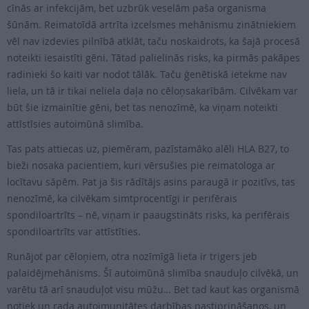
PROJEKTI
cīnās ar infekcijām, bet uzbrūk veselām paša organisma
šūnām. Reimatoīdā artrīta izcelsmes mehānismu zinātniekiem
vēl nav izdevies pilnībā atklāt, taču noskaidrots, ka šajā procesā
SEARCH
noteikti iesaistīti gēni. Tātad palielinās risks, ka pirmās pakāpes
radinieki šo kaiti var nodot tālāk. Taču ģenētiskā ietekme nav
liela, un tā ir tikai neliela daļa no cēloņsakarībām. Cilvēkam var
būt šie izmainītie gēni, bet tas nenozīmē, ka viņam noteikti
attīstīsies autoimūnā slimība.
Tas pats attiecas uz, piemēram, pazīstamāko alēli HLA B27, to
bieži nosaka pacientiem, kuri vērsušies pie reimatologa ar
locītavu sāpēm. Pat ja šis rādītājs asins paraugā ir pozitīvs, tas
nenozīmē, ka cilvēkam simtprocentīgi ir perifērais
spondiloartrīts – nē, viņam ir paaugstināts risks, ka perifērais
spondiloartrīts var attīstīties.
Runājot par cēloņiem, otra nozīmīgā lieta ir trigers jeb
palaidējmehānisms. Šī autoimūnā slimība snauduļo cilvēkā, un
varētu tā arī snauduļot visu mūžu… Bet tad kaut kas organismā
notiek un rada autoimunitātes darbības pastiprināšanos, un