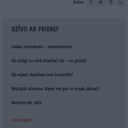
Dalies
DZĪVO AR PRIEKU!
Lielais nezināmais – endometrioze
Kā izbēgt no otrā infarkta? Un – no pirmā?
Kā neļaut diabētam sevi kontrolēt?
Multiplā skleroze. Kāpēc tev par to vispār jāzina?!
Restarts pēc vēža
VISI PROJEKTI