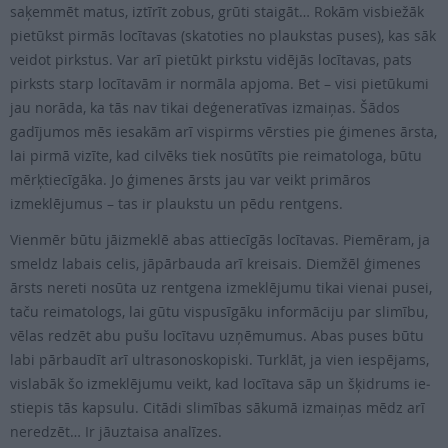
saķemmēt matus, iztīrīt zobus, grūti staigāt… Rokām visbiežāk
pietūkst pirmās locītavas (skatoties no plaukstas puses), kas sāk
veidot pirkstus. Var arī pietūkt pirkstu vidējās locītavas, pats
pirksts starp locītavām ir normāla apjoma. Bet – visi pietūkumi
jau norāda, ka tās nav tikai deģeneratīvas izmaiņas. Šādos
gadījumos mēs iesakām arī vispirms vērsties pie ģimenes ārsta,
lai pirmā vizīte, kad cilvēks tiek nosūtīts pie reimatologa, būtu
mērķtiecīgāka. Jo ģimenes ārsts jau var veikt primāros
izmeklējumus – tas ir plaukstu un pēdu rentgens.
Vienmēr būtu jāizmeklē abas attiecīgās locītavas. Piemēram, ja
smeldz labais celis, jāpārbauda arī kreisais. Diemžēl ģimenes
ārsts nereti nosūta uz rentgena izmeklējumu tikai vienai pusei,
taču reimatologs, lai gūtu vispusīgāku informāciju par slimību,
vēlas redzēt abu pušu locītavu uzņēmumus. Abas puses būtu
labi pārbaudīt arī ultrasonoskopiski. Turklāt, ja vien iespējams,
vislabāk šo izmeklējumu veikt, kad locītava sāp un šķidrums ie­
stiepis tās kapsulu. Citādi slimības sākumā izmaiņas mēdz arī
neredzēt… Ir jāuztaisa analīzes.