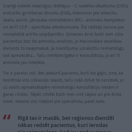
Svarīgi noteikt iekaisīgos rādītājus – C reaktīvo olbaltumu (CRO),
eritrocītu grimšanas ātrumu (EGĀ), leikocitozi jeb leikocītu
skaitu asinīs. Jānosaka reimofaktors (RF) – antivielu komplekss
un AnTI CCP – specifiska olbaltumviela. Šie rādītāji liecina par
reimatoīdā artrīta iespējamību. Ģimenes ārsti bieži vien sūta
pacientus bez šīs antivielu analīzes, jo Nacionālais veselības
dienests to neapmaksā. Ja nosūtījumu uzrakstītu reimatologs,
tad apmaksātu… Taču mērķtiecīgāka ir konsultācija, ja arī šī
antiviela jau noteikta.
Tie ir pareizi ceļi. Bet jebkurš pacients, kurš tos gājis, zina, ka
teorētiski viss izklausās skaisti, taču reāli dzīvē tā nenotiek, jo
uz valsts apmaksātajām reimatologu konsultāciju vietām ir
garas rindas. Tāpēc cilvēki bieži vien cieš sāpes un pie ārsta
neiet. Iekams viņi nokļūst pie speciālista, paiet laiks.
Rīgā tas ir mazāk, bet reģionos diemžēl
nākas redzēt pacientus, kuri ierodas