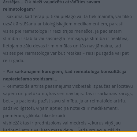
ārstējas… Cik bieži vajadzētu atrādīties savam
reimatologam?
– Sākumā, kad terapiju tikai pielāgo vai tā tiek mainīta, vai tikko
uzsāk ārstēšanu ar bioloģiskajiem medikamentiem, parasti
vizīte pie reimatologa ir reizi trijos mēnešos. Ja pacientam
slimība ir stabila vai sasniegta remisija, ja slimība ir neaktīva,
lietojamo zāļu devas ir minimālas un tās nav jāmaina, tad
vizītes pie reimatologa var būt retākas – reizi pusgadā vai pat
reizi gadā.
– Par sarkanajiem karogiem, kad reimatologa konsultācija
nepieciešama steidzami…
– Reimatoīdā artrīta paasinājums visbiežāk izpaužas ar locītavu
sāpēm un pietūkumu, kas sen nav bijis. Tas ir sarkanais karogs,
bet – ja pacients pazīst savu slimību, ja ar reimatoīdo artrītu
sadzīvo ilgstoši, viņam aptieciņā noteikti ir medikamenti,
piemēram, glikokortikosteroīdi –
visbiežāk tas ir prednizolons vai medrols –, kurus viņš jau
kādreiz lietojis vai lieto mazā devā… Šādā situācijā, tiklīdz