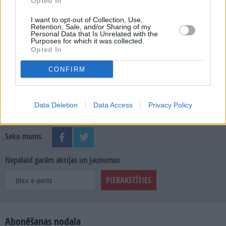
MEKLĒT
Opted In
I want to opt-out of Collection, Use,
SKATĪT ŽURNĀLA ARHĪVU
Retention, Sale, and/or Sharing of my
Personal Data that Is Unrelated with the
Purposes for which it was collected.
Opted In
CONFIRM
Dalies
Data Deletion
Data Access
Privacy Policy
Seko mums
Nepalaid garām akcijas un jaunumus
Abonēšanas nodaļa