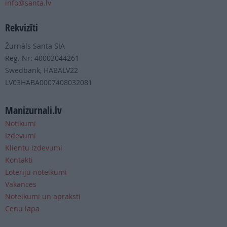
info@santa.lv
Rekvizīti
Žurnāls Santa SIA
Reģ. Nr: 40003044261
Swedbank, HABALV22
LV03HABA0007408032081
Manizurnali.lv
Notikumi
Izdevumi
Klientu izdevumi
Kontakti
Loteriju noteikumi
Vakances
Noteikumi un apraksti
Cenu lapa