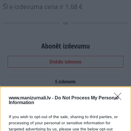
Šī e-izdevuma cena ir
1.68 €
vai
Abonēt izdevumu
Drukāts izdevums
E-izdevums
Abonēšanas perioda sākums:
www.manizurnali.lv -
Do Not Process My Personal
Information
2026. gada septembris
If you wish to opt-out of the sale, sharing to third parties, or
processing of your personal or sensitive information for
Mēnešu skaits:
targeted advertising by us, please use the below opt-out