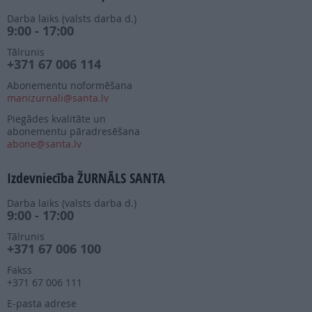
Darba laiks (valsts darba d.)
9:00 - 17:00
Tālrunis
+371 67 006 114
Abonementu noformēšana
manizurnali@santa.lv
Piegādes kvalitāte un
abonementu pāradresēšana
abone@santa.lv
Izdevniecība ŽURNĀLS SANTA
Darba laiks (valsts darba d.)
9:00 - 17:00
Tālrunis
+371 67 006 100
Fakss
+371 67 006 111
E-pasta adrese