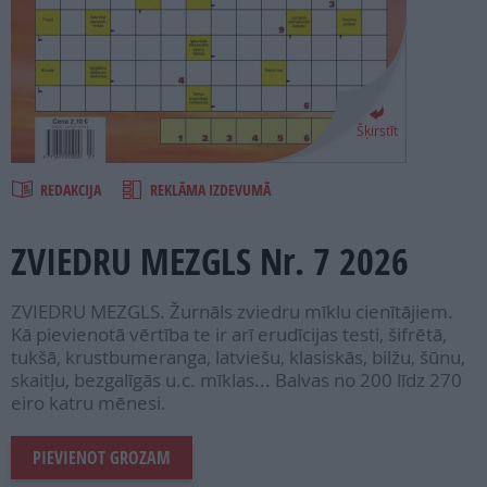
PROJEKTI
SEARCH
Šķirstīt
REDAKCIJA
REKLĀMA IZDEVUMĀ
ZVIEDRU MEZGLS Nr. 7 2026
ZVIEDRU MEZGLS. Žurnāls zviedru mīklu cienītājiem.
Kā pievienotā vērtība te ir arī erudīcijas testi, šifrētā,
tukšā, krustbumeranga, latviešu, klasiskās, bilžu, šūnu,
skaitļu, bezgalīgās u.c. mīklas... Balvas no 200 līdz 270
eiro katru mēnesi.
PIEVIENOT GROZAM