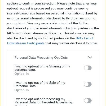
section to confirm your selection. Please note that after your
4 mēneši /
8.40 Eur
opt-out request is processed you may continue seeing
interest-based ads based on personal information utilized by
4 izdevumi / 2.10 Eur par izdevumu *
us or personal information disclosed to third parties prior to
your opt-out. You may separately opt-out of the further
*Visas cenas portālā ManiZurnali.lv norādītas € ar PVN.
Žurnālu izdevumu skaits var atšķirties, kā to nosaka Lietošanas
disclosure of your personal information by third parties on the
noteikumi
IAB’s list of downstream participants. This information may
also be disclosed by us to third parties on the
IAB’s List of
Downstream Participants
that may further disclose it to other
third parties.
Personal Data Processing Opt Outs
`
I want to opt-out of the Sharing of my
personal data.
Opted In
E-izdevumu arhīvs
I want to opt-out of the Sale of my
Personal Data.
Opted In
I want to opt-out of processing my
Personal Data for Targeted Advertising.