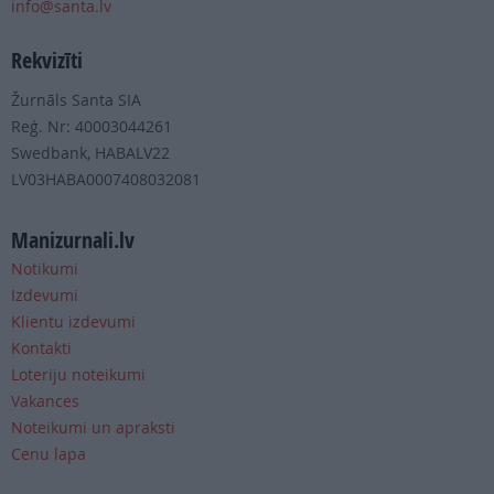
info@santa.lv
Rekvizīti
Žurnāls Santa SIA
Reģ. Nr: 40003044261
Swedbank, HABALV22
LV03HABA0007408032081
Manizurnali.lv
Notikumi
Izdevumi
Klientu izdevumi
Kontakti
Loteriju noteikumi
Vakances
Noteikumi un apraksti
Cenu lapa