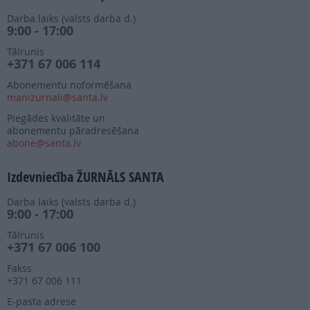
Darba laiks (valsts darba d.)
9:00 - 17:00
Tālrunis
+371 67 006 114
Abonementu noformēšana
manizurnali@santa.lv
Piegādes kvalitāte un
abonementu pāradresēšana
abone@santa.lv
Izdevniecība ŽURNĀLS SANTA
Darba laiks (valsts darba d.)
9:00 - 17:00
Tālrunis
+371 67 006 100
Fakss
+371 67 006 111
E-pasta adrese