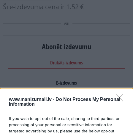
Šī e-izdevuma cena ir
1.52 €
vai
Abonēt izdevumu
Drukāts izdevums
E-izdevums
Abonēšanas perioda sākums:
www.manizurnali.lv -
Do Not Process My Personal
Information
2026. gada septembris
If you wish to opt-out of the sale, sharing to third parties, or
processing of your personal or sensitive information for
Mēnešu skaits:
targeted advertising by us, please use the below opt-out