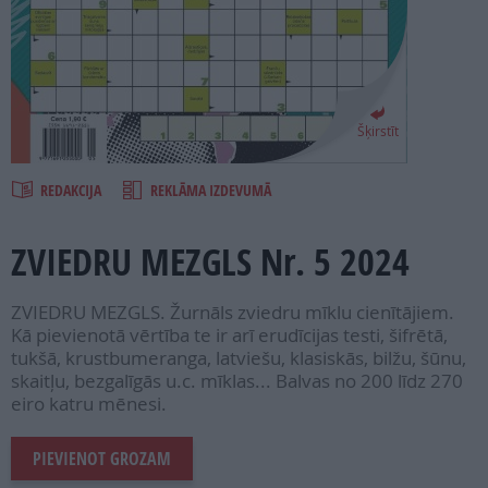
PROJEKTI
SEARCH
Šķirstīt
REDAKCIJA
REKLĀMA IZDEVUMĀ
ZVIEDRU MEZGLS Nr. 5 2024
ZVIEDRU MEZGLS. Žurnāls zviedru mīklu cienītājiem.
Kā pievienotā vērtība te ir arī erudīcijas testi, šifrētā,
tukšā, krustbumeranga, latviešu, klasiskās, bilžu, šūnu,
skaitļu, bezgalīgās u.c. mīklas... Balvas no 200 līdz 270
eiro katru mēnesi.
PIEVIENOT GROZAM