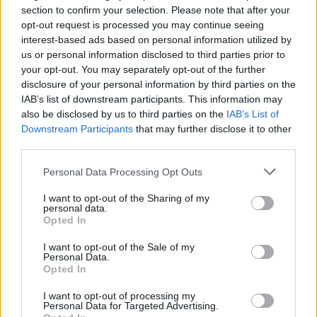
section to confirm your selection. Please note that after your
4 mēneši /
8.40 Eur
opt-out request is processed you may continue seeing
interest-based ads based on personal information utilized by
4 izdevumi / 2.10 Eur par izdevumu *
us or personal information disclosed to third parties prior to
your opt-out. You may separately opt-out of the further
*Visas cenas portālā ManiZurnali.lv norādītas € ar PVN.
Žurnālu izdevumu skaits var atšķirties, kā to nosaka Lietošanas
disclosure of your personal information by third parties on the
noteikumi
IAB’s list of downstream participants. This information may
also be disclosed by us to third parties on the
IAB’s List of
Downstream Participants
that may further disclose it to other
third parties.
Personal Data Processing Opt Outs
`
I want to opt-out of the Sharing of my
personal data.
Opted In
E-izdevumu arhīvs
I want to opt-out of the Sale of my
Personal Data.
Opted In
I want to opt-out of processing my
Personal Data for Targeted Advertising.