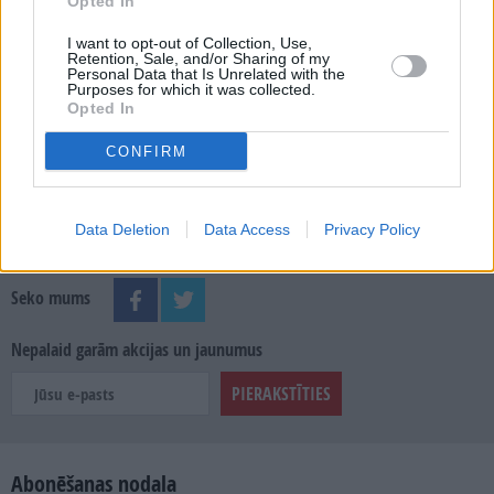
MEKLĒT
Opted In
I want to opt-out of Collection, Use,
SKATĪT ŽURNĀLA ARHĪVU
Retention, Sale, and/or Sharing of my
Personal Data that Is Unrelated with the
Purposes for which it was collected.
Opted In
CONFIRM
Dalies
Data Deletion
Data Access
Privacy Policy
Seko mums
Nepalaid garām akcijas un jaunumus
Abonēšanas nodaļa