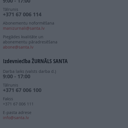
9:00 - 17:00
Tālrunis
+371 67 006 114
Abonementu noformēšana
manizurnali@santa.lv
Piegādes kvalitāte un
abonementu pāradresēšana
abone@santa.lv
Izdevniecība ŽURNĀLS SANTA
Darba laiks (valsts darba d.)
9:00 - 17:00
Tālrunis
+371 67 006 100
Fakss
+371 67 006 111
E-pasta adrese
info@santa.lv