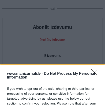
vai
Abonēt izdevumu
Drukāts izdevums
E-izdevums
Abonēšanas perioda sākums:
www.manizurnali.lv -
Do Not Process My Personal
2026. gada septembris
Information
If you wish to opt-out of the sale, sharing to third parties, or
Mēnešu skaits:
processing of your personal or sensitive information for
targeted advertising by us, please use the below opt-out
4 mēneši /
5.89 Eur
section to confirm your selection. Please note that after your