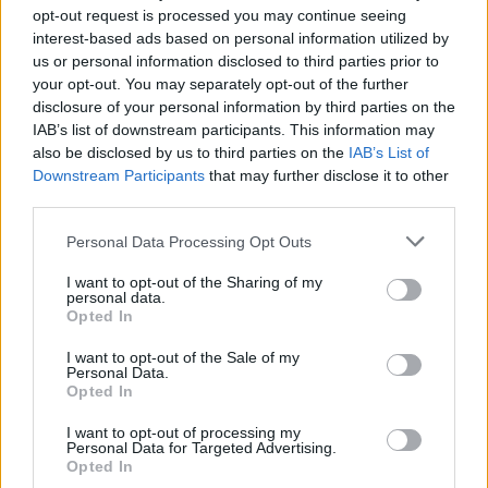
opt-out request is processed you may continue seeing
3 izdevumi / 1.96 Eur par izdevumu *
interest-based ads based on personal information utilized by
us or personal information disclosed to third parties prior to
*Visas cenas portālā ManiZurnali.lv norādītas € ar PVN.
Žurnālu izdevumu skaits var atšķirties, kā to nosaka Lietošanas
your opt-out. You may separately opt-out of the further
noteikumi
disclosure of your personal information by third parties on the
IAB’s list of downstream participants. This information may
also be disclosed by us to third parties on the
IAB’s List of
Downstream Participants
that may further disclose it to other
third parties.
Personal Data Processing Opt Outs
`
I want to opt-out of the Sharing of my
personal data.
Opted In
E-izdevumu arhīvs
I want to opt-out of the Sale of my
Personal Data.
Opted In
I want to opt-out of processing my
MEKLĒT
Personal Data for Targeted Advertising.
Opted In