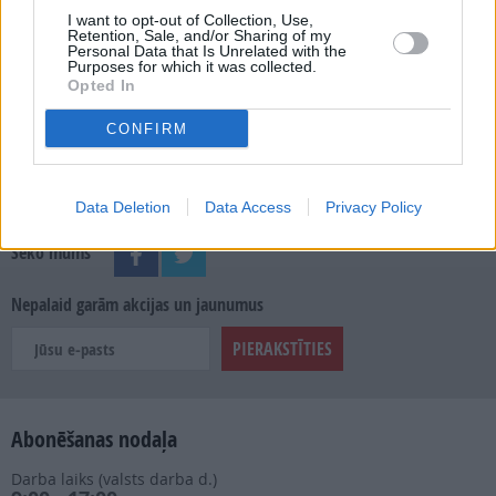
SKATĪT ŽURNĀLA ARHĪVU
I want to opt-out of Collection, Use,
Retention, Sale, and/or Sharing of my
Personal Data that Is Unrelated with the
Purposes for which it was collected.
Opted In
CONFIRM
Dalies
Data Deletion
Data Access
Privacy Policy
Seko mums
Nepalaid garām akcijas un jaunumus
Abonēšanas nodaļa
Darba laiks (valsts darba d.)