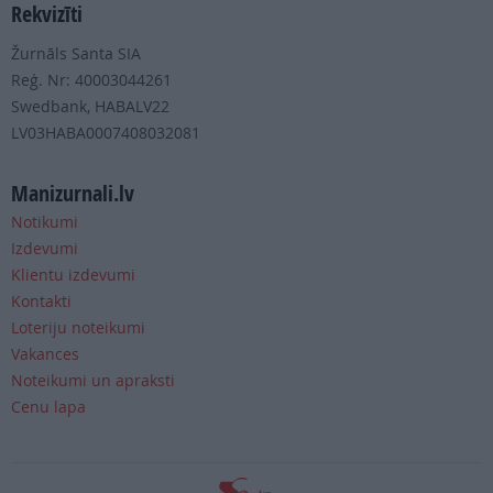
Rekvizīti
Žurnāls Santa SIA
Reģ. Nr: 40003044261
Swedbank, HABALV22
LV03HABA0007408032081
Manizurnali.lv
Notikumi
Izdevumi
Klientu izdevumi
Kontakti
Loteriju noteikumi
Vakances
Noteikumi un apraksti
Cenu lapa