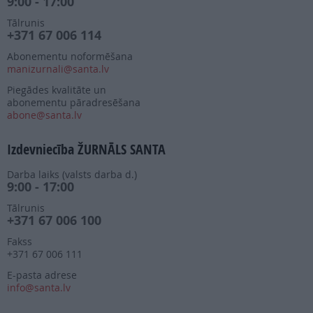
9:00 - 17:00
Tālrunis
+371 67 006 114
Abonementu noformēšana
manizurnali@santa.lv
Piegādes kvalitāte un
abonementu pāradresēšana
abone@santa.lv
Izdevniecība ŽURNĀLS SANTA
Darba laiks (valsts darba d.)
9:00 - 17:00
Tālrunis
+371 67 006 100
Fakss
+371 67 006 111
E-pasta adrese
info@santa.lv