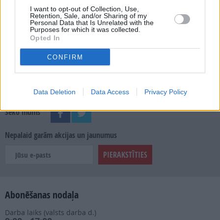
SKATĪT ŽURNĀLA ARHĪVU
I want to opt-out of Collection, Use,
Retention, Sale, and/or Sharing of my
Personal Data that Is Unrelated with the
Purposes for which it was collected.
Opted In
CONFIRM
Dalies
Data Deletion
Data Access
Privacy Policy
Seko mums
Nepalaid garām akcijas un jaunumus
Abonēšanas nodaļa
Darba laiks (valsts darba d.)