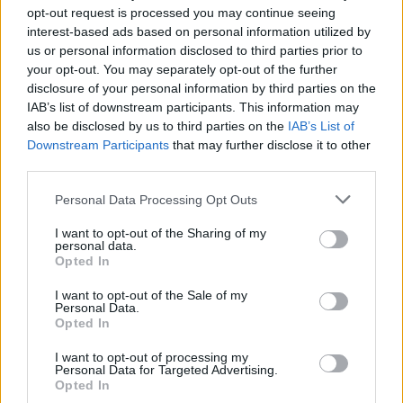
opt-out request is processed you may continue seeing
3 izdevumi / 1.96 Eur par izdevumu *
interest-based ads based on personal information utilized by
us or personal information disclosed to third parties prior to
*Visas cenas portālā ManiZurnali.lv norādītas € ar PVN.
Žurnālu izdevumu skaits var atšķirties, kā to nosaka Lietošanas
your opt-out. You may separately opt-out of the further
noteikumi
disclosure of your personal information by third parties on the
IAB’s list of downstream participants. This information may
also be disclosed by us to third parties on the
IAB’s List of
Downstream Participants
that may further disclose it to other
third parties.
Personal Data Processing Opt Outs
`
I want to opt-out of the Sharing of my
personal data.
Opted In
E-izdevumu arhīvs
I want to opt-out of the Sale of my
Personal Data.
Opted In
I want to opt-out of processing my
MEKLĒT
Personal Data for Targeted Advertising.
Opted In