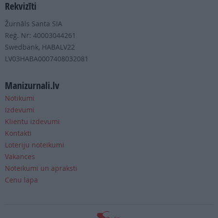
Rekvizīti
Žurnāls Santa SIA
Reģ. Nr: 40003044261
Swedbank, HABALV22
LV03HABA0007408032081
Manizurnali.lv
Notikumi
Izdevumi
Klientu izdevumi
Kontakti
Loteriju noteikumi
Vakances
Noteikumi un apraksti
Cenu lapa