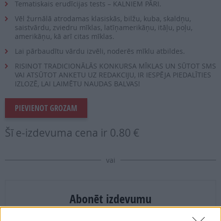
Tematiskais erudīcijas tests – KALNIEM PĀRI.
Vēl žurnālā atrodamas klasiskās, bilžu, kuba, skaldņu,
saistvārdu, zviedru mīklas, latīņamerikāņu, itāļu, poļu,
amerikāņu, kā arī citas mīklas.
Lai pārbaudītu vārdu izvēli, noderēs mīklu atbildes.
RISINOT TRADICIONĀLĀS KONKURSA MĪKLAS UN SŪTOT SMS
VAI ATSŪTOT ANKETU UZ REDAKCIJU, IR IESPĒJA PIEDALĪTIES
IZLOZĒ, LAI LAIMĒTU NAUDAS BALVAS!
PIEVIENOT GROZAM
Šī e-izdevuma cena ir
0.80 €
vai
Abonēt izdevumu