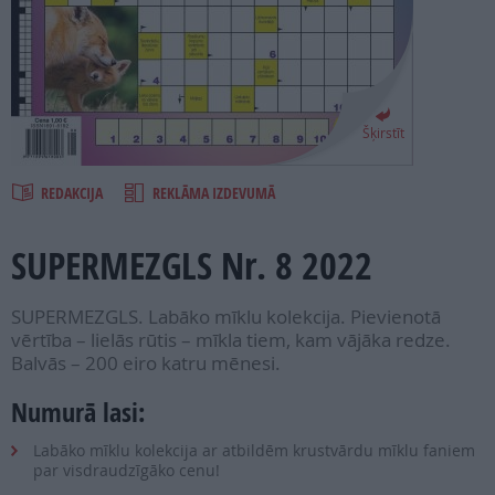
PROJEKTI
SEARCH
Šķirstīt
REDAKCIJA
REKLĀMA IZDEVUMĀ
SUPERMEZGLS Nr. 8 2022
SUPERMEZGLS. Labāko mīklu kolekcija. Pievienotā
vērtība – lielās rūtis – mīkla tiem, kam vājāka redze.
Balvās – 200 eiro katru mēnesi.
Numurā lasi:
Labāko mīklu kolekcija ar atbildēm krustvārdu mīklu faniem
par visdraudzīgāko cenu!