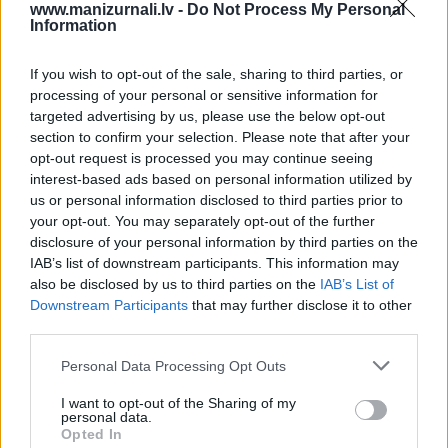
Drukāts izdevums
www.manizurnali.lv -
Do Not Process My Personal
Information
If you wish to opt-out of the sale, sharing to third parties, or
E-izdevums
processing of your personal or sensitive information for
targeted advertising by us, please use the below opt-out
Abonēšanas perioda sākums:
section to confirm your selection. Please note that after your
opt-out request is processed you may continue seeing
2026. gada septembris
interest-based ads based on personal information utilized by
us or personal information disclosed to third parties prior to
your opt-out. You may separately opt-out of the further
Mēnešu skaits:
disclosure of your personal information by third parties on the
4 mēneši /
5.89 Eur
IAB’s list of downstream participants. This information may
also be disclosed by us to third parties on the
IAB’s List of
Downstream Participants
that may further disclose it to other
3 izdevumi / 1.96 Eur par izdevumu *
third parties.
*Visas cenas portālā ManiZurnali.lv norādītas € ar PVN.
Žurnālu izdevumu skaits var atšķirties, kā to nosaka Lietošanas
Personal Data Processing Opt Outs
noteikumi
I want to opt-out of the Sharing of my
personal data.
Opted In