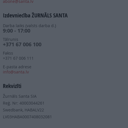
abone@santa.lv
Izdevniecība ŽURNĀLS SANTA
Darba laiks (valsts darba d.)
9:00 - 17:00
Tālrunis
+371 67 006 100
Fakss
+371 67 006 111
E-pasta adrese
info@santa.lv
Rekvizīti
Žurnāls Santa SIA
Reģ. Nr: 40003044261
Swedbank, HABALV22
LV03HABA0007408032081