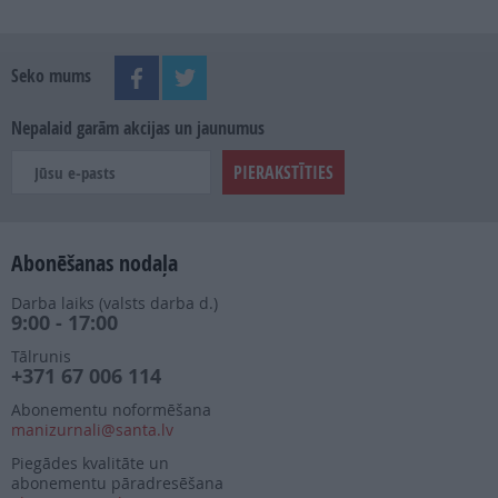
Seko mums
Nepalaid garām akcijas un jaunumus
Abonēšanas nodaļa
Darba laiks (valsts darba d.)
9:00 - 17:00
Tālrunis
+371 67 006 114
Abonementu noformēšana
manizurnali@santa.lv
Piegādes kvalitāte un
abonementu pāradresēšana