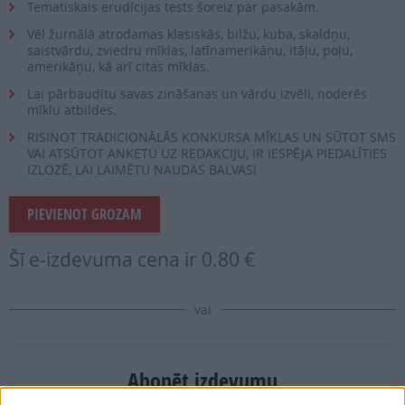
Tematiskais erudīcijas tests šoreiz par pasakām.
Vēl žurnālā atrodamas klasiskās, bilžu, kuba, skaldņu,
saistvārdu, zviedru mīklas, latīņamerikāņu, itāļu, poļu,
amerikāņu, kā arī citas mīklas.
Lai pārbaudītu savas zināšanas un vārdu izvēli, noderēs
mīklu atbildes.
RISINOT TRADICIONĀLĀS KONKURSA MĪKLAS UN SŪTOT SMS
VAI ATSŪTOT ANKETU UZ REDAKCIJU, IR IESPĒJA PIEDALĪTIES
IZLOZĒ, LAI LAIMĒTU NAUDAS BALVAS!
PIEVIENOT GROZAM
Šī e-izdevuma cena ir
0.80 €
vai
Abonēt izdevumu