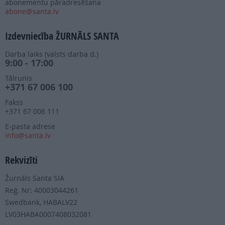
abonementu pāradresēšana
abone@santa.lv
Izdevniecība ŽURNĀLS SANTA
Darba laiks (valsts darba d.)
9:00 - 17:00
Tālrunis
+371 67 006 100
Fakss
+371 67 006 111
E-pasta adrese
info@santa.lv
Rekvizīti
Žurnāls Santa SIA
Reģ. Nr: 40003044261
Swedbank, HABALV22
LV03HABA0007408032081