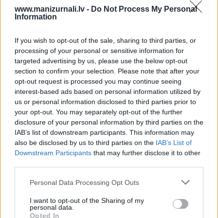
www.manizurnali.lv -
Do Not Process My Personal
Drukāts izdevums
Information
If you wish to opt-out of the sale, sharing to third parties, or
E-izdevums
processing of your personal or sensitive information for
targeted advertising by us, please use the below opt-out
section to confirm your selection. Please note that after your
Abonēšanas perioda sākums:
opt-out request is processed you may continue seeing
2026. gada septembris
interest-based ads based on personal information utilized by
us or personal information disclosed to third parties prior to
your opt-out. You may separately opt-out of the further
Mēnešu skaits:
disclosure of your personal information by third parties on the
IAB’s list of downstream participants. This information may
4 mēneši /
5.89 Eur
also be disclosed by us to third parties on the
IAB’s List of
Downstream Participants
that may further disclose it to other
third parties.
3 izdevumi / 1.96 Eur par izdevumu *
*Visas cenas portālā ManiZurnali.lv norādītas € ar PVN.
Personal Data Processing Opt Outs
Žurnālu izdevumu skaits var atšķirties, kā to nosaka Lietošanas
noteikumi
I want to opt-out of the Sharing of my
personal data.
Opted In