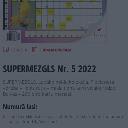
PROJEKTI
SEARCH
Šķirstīt
REDAKCIJA
REKLĀMA IZDEVUMĀ
SUPERMEZGLS Nr. 5 2022
SUPERMEZGLS. Labāko mīklu kolekcija. Pievienotā
vērtība – lielās rūtis – mīkla tiem, kam vājāka redze.
Balvās – 200 eiro katru mēnesi.
Numurā lasi:
Labāko mīklu kolekcija ar atbildēm krustvārdu mīklu faniem
par visdraudzīgāko cenu!