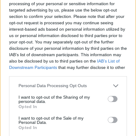
4 mēneši /
20.00 Eur
processing of your personal or sensitive information for
targeted advertising by us, please use the below opt-out
section to confirm your selection. Please note that after your
3 izdevumi / 6.67 Eur par izdevumu *
opt-out request is processed you may continue seeing
interest-based ads based on personal information utilized by
*Visas cenas portālā ManiZurnali.lv norādītas € ar PVN.
Žurnālu izdevumu skaits var atšķirties, kā to nosaka Lietošanas
us or personal information disclosed to third parties prior to
noteikumi
your opt-out. You may separately opt-out of the further
disclosure of your personal information by third parties on the
IAB’s list of downstream participants. This information may
also be disclosed by us to third parties on the
IAB’s List of
Downstream Participants
that may further disclose it to other
third parties.
`
Personal Data Processing Opt Outs
I want to opt-out of the Sharing of my
Seko mums
personal data.
Opted In
I want to opt-out of the Sale of my
Personal Data.
Opted In
E-izdevumu arhīvs