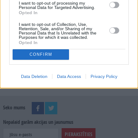
I want to opt-out of processing my
Personal Data for Targeted Advertising.
Opted In
MEKLĒT
I want to opt-out of Collection, Use,
Retention, Sale, and/or Sharing of my
Personal Data that Is Unrelated with the
Purposes for which it was collected.
SKATĪT ŽURNĀLA ARHĪVU
Opted In
CONFIRM
Data Deletion
Data Access
Privacy Policy
Dalies
Seko mums
Nepalaid garām akcijas un jaunumus