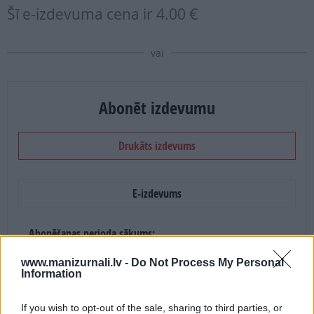
Šī e-izdevuma cena ir
4.00 €
vai
Abonēt izdevumu
Drukāts izdevums
E-izdevums
Abonēšanas perioda sākums:
2026. gada septembris
www.manizurnali.lv -
Do Not Process My Personal
Information
Mēnešu skaits:
If you wish to opt-out of the sale, sharing to third parties, or