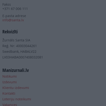
Fakss
+371 67 006 111
E-pasta adrese
info@santa.lv
Rekvizīti
Žurnāls Santa SIA
Reģ. Nr: 40003044261
Swedbank, HABALV22
LV03HABA0007408032081
Manizurnali.lv
Notikumi
Izdevumi
Klientu izdevumi
Kontakti
Loteriju noteikumi
Vakances