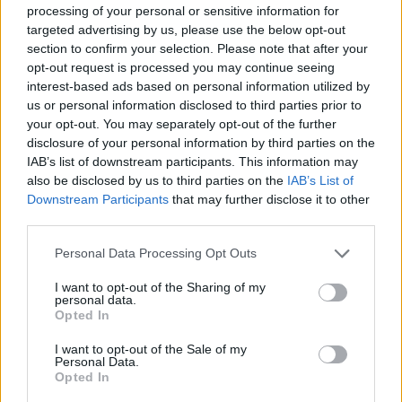
4 mēneši /
20.00 Eur
processing of your personal or sensitive information for
targeted advertising by us, please use the below opt-out
section to confirm your selection. Please note that after your
3 izdevumi / 6.67 Eur par izdevumu *
opt-out request is processed you may continue seeing
interest-based ads based on personal information utilized by
*Visas cenas portālā ManiZurnali.lv norādītas € ar PVN.
Žurnālu izdevumu skaits var atšķirties, kā to nosaka Lietošanas
us or personal information disclosed to third parties prior to
noteikumi
your opt-out. You may separately opt-out of the further
disclosure of your personal information by third parties on the
IAB’s list of downstream participants. This information may
also be disclosed by us to third parties on the
IAB’s List of
Downstream Participants
that may further disclose it to other
third parties.
`
Personal Data Processing Opt Outs
I want to opt-out of the Sharing of my
Seko mums
personal data.
Opted In
I want to opt-out of the Sale of my
Personal Data.
Opted In
E-izdevumu arhīvs