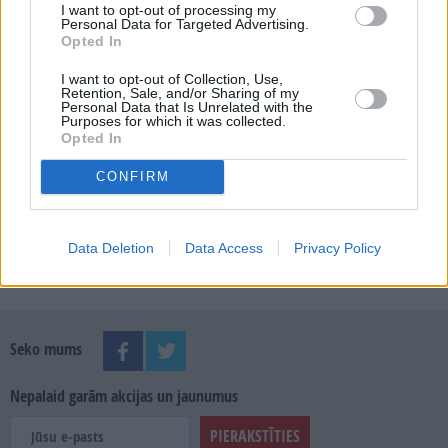
I want to opt-out of processing my
Personal Data for Targeted Advertising.
Opted In
MEKLĒT
I want to opt-out of Collection, Use,
Retention, Sale, and/or Sharing of my
Personal Data that Is Unrelated with the
Purposes for which it was collected.
SKATĪT ŽURNĀLA ARHĪVU
Opted In
CONFIRM
Data Deletion
Data Access
Privacy Policy
Dalies
Seko mums
Nepalaid garām akcijas un jaunumus