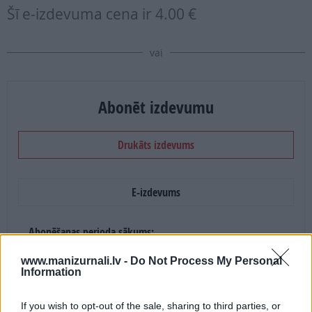
Šī e-izdevuma cena ir
4.00 €
vai
Abonēt izdevumu
Drukāts izdevums
E-izdevums
Abonēšanas perioda sākums:
2026. gada septembris
www.manizurnali.lv -
Do Not Process My Personal
Information
Mēnešu skaits:
If you wish to opt-out of the sale, sharing to third parties, or