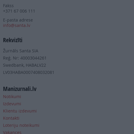
Fakss
+371 67 006 111
E-pasta adrese
info@santa.lv
Rekvizīti
Žurnāls Santa SIA
Reģ. Nr: 40003044261
Swedbank, HABALV22
LV03HABA0007408032081
Manizurnali.lv
Notikumi
Izdevumi
Klientu izdevumi
Kontakti
Loteriju noteikumi
Vakances