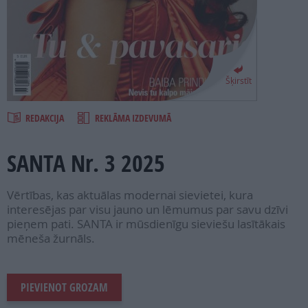
PROJEKTI
SEARCH
Šķirstīt
REDAKCIJA
REKLĀMA IZDEVUMĀ
SANTA Nr. 3 2025
Vērtības, kas aktuālas modernai sievietei, kura
interesējas par visu jauno un lēmumus par savu dzīvi
pieņem pati. SANTA ir mūsdienīgu sieviešu lasītākais
mēneša žurnāls.
PIEVIENOT GROZAM