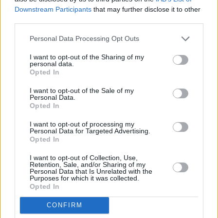
Mēnešu skaits:
Downstream Participants
that may further disclose it to other
third parties.
4 mēneši /
20.00 Eur
Personal Data Processing Opt Outs
3 izdevumi / 6.67 Eur par izdevumu *
I want to opt-out of the Sharing of my
personal data.
*Visas cenas portālā ManiZurnali.lv norādītas € ar PVN.
Opted In
Žurnālu izdevumu skaits var atšķirties, kā to nosaka Lietošanas
noteikumi
I want to opt-out of the Sale of my
Personal Data.
Opted In
I want to opt-out of processing my
Personal Data for Targeted Advertising.
Opted In
`
I want to opt-out of Collection, Use,
Retention, Sale, and/or Sharing of my
Personal Data that Is Unrelated with the
Purposes for which it was collected.
Seko mums
Opted In
CONFIRM