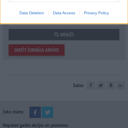
E-izdevumu arhīvs
Data Deletion
Data Access
Privacy Policy
MEKLĒT
SKATĪT ŽURNĀLA ARHĪVU
Dalies
Seko mums
Nepalaid garām akcijas un jaunumus