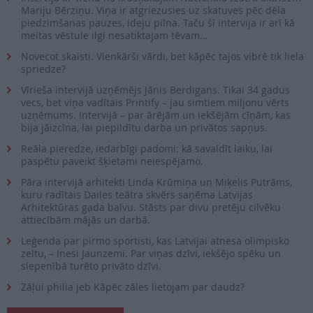
Mariju Bērziņu. Viņa ir atgriezusies uz skatuves pēc dēla
piedzimšanas pauzes, ideju pilna. Taču šī intervija ir arī kā
meitas vēstule ilgi nesatiktajam tēvam…
Novecot skaisti. Vienkārši vārdi, bet kāpēc tajos vibrē tik liela
spriedze?
Vīrieša intervijā uzņēmējs Jānis Berdigans. Tikai 34 gadus
vecs, bet viņa vadītais Printify – jau simtiem miljonu vērts
uzņēmums. Intervijā – par ārējām un iekšējām cīņām, kas
bija jāizcīna, lai piepildītu darba un privātos sapņus.
Reāla pieredze, iedarbīgi padomi: kā savaldīt laiku, lai
paspētu paveikt šķietami neiespējamo.
Pāra intervijā arhitekti Linda Krūmiņa un Miķelis Putrāms,
kuru radītais Dailes teātra skvērs saņēma Latvijas
Arhitektūras gada balvu. Stāsts par divu pretēju cilvēku
attiecībām mājās un darbā.
Leģenda par pirmo sportisti, kas Latvijai atnesa olimpisko
zeltu, – Inesi Jaunzemi. Par viņas dzīvi, iekšējo spēku un
slepenībā turēto privāto dzīvi.
Zāļui philia jeb Kāpēc zāles lietojam par daudz?