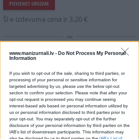
PIEVIENOT GROZAM
Šī e-izdevuma cena ir
3.20 €
vai
www.manizurnali.lv -
Do Not Process My Personal
Information
Abonēt izdevumu
If you wish to opt-out of the sale, sharing to third parties, or
Drukāts izdevums
processing of your personal or sensitive information for
targeted advertising by us, please use the below opt-out
section to confirm your selection. Please note that after your
E-izdevums
opt-out request is processed you may continue seeing
interest-based ads based on personal information utilized by
us or personal information disclosed to third parties prior to
Abonēšanas perioda sākums:
your opt-out. You may separately opt-out of the further
disclosure of your personal information by third parties on the
2026. gada septembris
IAB’s list of downstream participants. This information may
also be disclosed by us to third parties on the
IAB’s List of