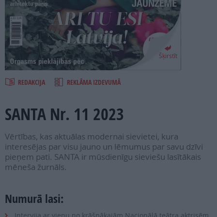
PROJEKTI
SEARCH
Šķirstīt
REDAKCIJA
REKLĀMA IZDEVUMĀ
SANTA Nr. 11 2023
Vērtības, kas aktuālas modernai sievietei, kura
interesējas par visu jauno un lēmumus par savu dzīvi
pieņem pati. SANTA ir mūsdienīgu sieviešu lasītākais
mēneša žurnāls.
Numurā lasi:
Intervija ar vienu no krāšņākajām Nacionālā teātra aktrisēm