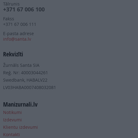
Tālrunis
+371 67 006 100
Fakss
+371 67 006 111
E-pasta adrese
info@santa.lv
Rekvizīti
Žurnāls Santa SIA
Reģ. Nr: 40003044261
Swedbank, HABALV22
LV03HABA0007408032081
Manizurnali.lv
Notikumi
Izdevumi
Klientu izdevumi
Kontakti