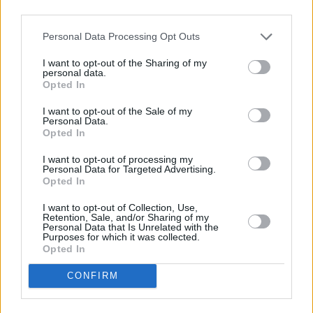
4 mēneši /
20.00 Eur
third parties.
Personal Data Processing Opt Outs
3 izdevumi / 6.67 Eur par izdevumu *
*Visas cenas portālā ManiZurnali.lv norādītas € ar PVN.
I want to opt-out of the Sharing of my
Žurnālu izdevumu skaits var atšķirties, kā to nosaka Lietošanas
personal data.
noteikumi
Opted In
I want to opt-out of the Sale of my
Personal Data.
Opted In
I want to opt-out of processing my
Personal Data for Targeted Advertising.
`
Opted In
I want to opt-out of Collection, Use,
Retention, Sale, and/or Sharing of my
Seko mums
Personal Data that Is Unrelated with the
Purposes for which it was collected.
Opted In
CONFIRM
E-izdevumu arhīvs