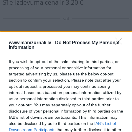
Šī e-izdevuma cena ir
3.20 €
vai
Abonēt izdevumu
www.manizurnali.lv -
Do Not Process My Personal
Information
Drukāts izdevums
If you wish to opt-out of the sale, sharing to third parties, or
processing of your personal or sensitive information for
targeted advertising by us, please use the below opt-out
E-izdevums
section to confirm your selection. Please note that after your
opt-out request is processed you may continue seeing
interest-based ads based on personal information utilized by
Abonēšanas perioda sākums:
us or personal information disclosed to third parties prior to
2026. gada septembris
your opt-out. You may separately opt-out of the further
disclosure of your personal information by third parties on the
IAB’s list of downstream participants. This information may
Mēnešu skaits:
also be disclosed by us to third parties on the
IAB’s List of
Downstream Participants
that may further disclose it to other