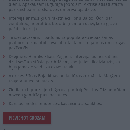
dienu. Apskaužami ugunīga joprojām. Aktrise atklāti stāsta
par kaislībām uz skatuves un privātajā dzīvē.
Intervija ar mūziķi un rakstnieci Ilonu Balodi-Ūdri par
vientulību, neprātību, bezdibeņiem un dzīvi, kuru grāva
pašdestrukcija.
Tinderpavasaris – padomi, kā populārāko iepazīšanās
platformu izmantot savā labā, lai tā nestu jaunas un cerīgas
pazīšanās.
Dzejnieks Henriks Eliass Zēgners intervijā ļauj ieskatīties
dziļi sevī un stāsta par brīžiem, kad juties tik aizlauzts, ka
bijis jāmeklē veidi, kā dzīvot tālāk.
Aktrises Elīnas Bojarkinas un kultūras žurnālista Marģera
Majora attiecību stāsts.
Ziedlapu hipnoze jeb leģenda par tulpēm, kas līdz neprātam
noveda gandrīz pusi pasaules.
Karstās modes tendences, kas aicina atsaukties.
PIEVIENOT GROZAM