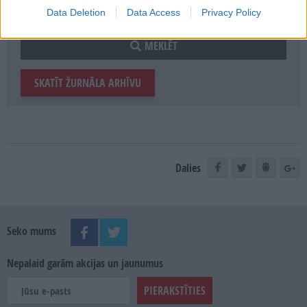
Data Deletion
Data Access
Privacy Policy
MEKLĒT
SKATĪT ŽURNĀLA ARHĪVU
Dalies
Seko mums
Nepalaid garām akcijas un jaunumus