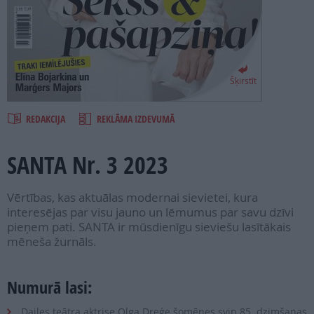
PROJEKTI
SEARCH
Šķirstīt
REDAKCIJA
REKLĀMA IZDEVUMĀ
SANTA Nr. 3 2023
Vērtības, kas aktuālas modernai sievietei, kura
interesējas par visu jauno un lēmumus par savu dzīvi
pieņem pati. SANTA ir mūsdienīgu sieviešu lasītākais
mēneša žurnāls.
Numurā lasi:
Dailes teātra aktrise Olga Dreģe šomēnes svin 85. dzimšanas