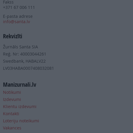
Fakss
+371 67 006 111
E-pasta adrese
info@santa.lv
Rekvizīti
Žurnāls Santa SIA
Reģ. Nr: 40003044261
Swedbank, HABALV22
LV03HABA0007408032081
Manizurnali.lv
Notikumi
Izdevumi
Klientu izdevumi
Kontakti
Loteriju noteikumi
Vakances