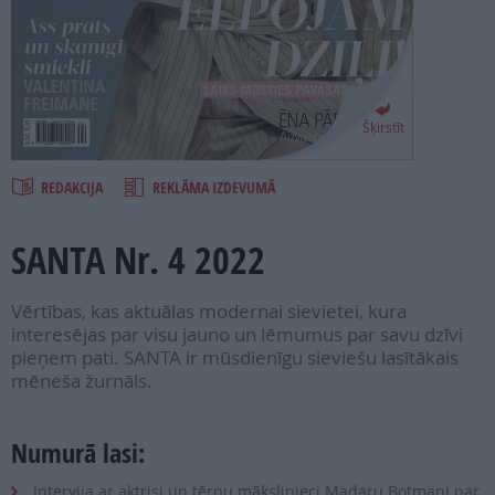
PROJEKTI
SEARCH
Šķirstīt
REDAKCIJA
REKLĀMA IZDEVUMĀ
SANTA Nr. 4 2022
Vērtības, kas aktuālas modernai sievietei, kura
interesējas par visu jauno un lēmumus par savu dzīvi
pieņem pati. SANTA ir mūsdienīgu sieviešu lasītākais
mēneša žurnāls.
Numurā lasi:
Intervija ar aktrisi un tērpu mākslinieci Madaru Botmani par