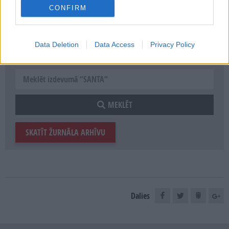
Seko mums
CONFIRM
Data Deletion
Data Access
Privacy Policy
E-izdevumu arhīvs
MEKLĒT
SKATĪT ŽURNĀLA ARHĪVU
Dalies