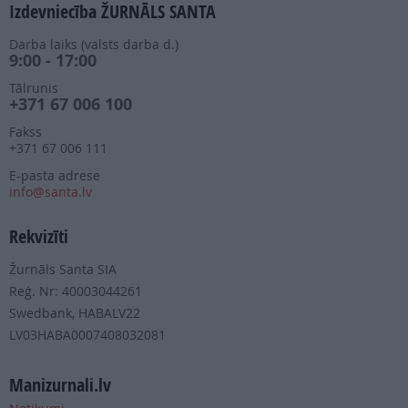
Izdevniecība ŽURNĀLS SANTA
Darba laiks (valsts darba d.)
9:00 - 17:00
Tālrunis
+371 67 006 100
Fakss
+371 67 006 111
E-pasta adrese
info@santa.lv
Rekvizīti
Žurnāls Santa SIA
Reģ. Nr: 40003044261
Swedbank, HABALV22
LV03HABA0007408032081
Manizurnali.lv