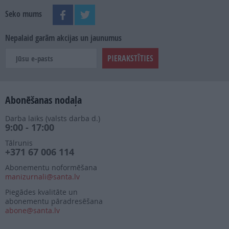
Seko mums
Nepalaid garām akcijas un jaunumus
Abonēšanas nodaļa
Darba laiks (valsts darba d.)
9:00 - 17:00
Tālrunis
+371 67 006 114
Abonementu noformēšana
manizurnali@santa.lv
Piegādes kvalitāte un
abonementu pāradresēšana
abone@santa.lv