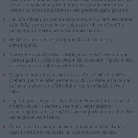
dzīves smagākajiem periodiem, sarežģīto bērnību, iekšējo
Kristīni un viņas attiecībām ar vīru padsmit gadu garumā.
Ļoti, ļoti sliktie puiši jeb Kā atpazīt tos, ar kuriem iesaistoties
attiecībās, sieviete paliek ar salauztu sirdi, zemē iemītu
pašapziņu un nereti pat tukšu bankas kontu.
Meklējam atbildes uz jautājumu, kā atbrīvoties no
aizvainojuma.
Prāta vētras mūziķis Māris Mihelsons sniedz interviju pēc
vairāku gadu klusēšanas. Viņam šis pavasaris ir īpašs it visā,
arī attiecībās ar mīļoto sievieti Lauru.
Dzejniece Anna Auziņa, kura uzrakstījusi šokējoši atklātu
grāmatu par sievietes ķermenisko dzīvi, intervijā stāsta par
pašas piedzīvoto un pārliecībām, kas formējušās dzīves
laikā.
Leģenda par Latvijas izcilo teātra un kino zinātnieci, mākslas
zinātņu doktori Valentīnu Freimani. Viņas stāsts ir
apliecinājums tam, ka cilvēks savu mugurkaulu un labestību
var saglabāt visos laikos.
Četras dažādu vecumu sievietes fotostāstā atklāj, kādas
sejas procedūras veikušas, lai uzlabotu savu izskatu.