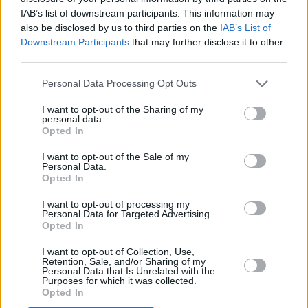
Abonēšanas perioda sākums:
IAB’s list of downstream participants. This information may
also be disclosed by us to third parties on the
IAB’s List of
2026. gada septembris
Downstream Participants
that may further disclose it to other
third parties.
Mēnešu skaits:
Personal Data Processing Opt Outs
4 mēneši /
20.00 Eur
I want to opt-out of the Sharing of my
personal data.
Opted In
3 izdevumi / 6.67 Eur par izdevumu *
*Visas cenas portālā ManiZurnali.lv norādītas € ar PVN.
I want to opt-out of the Sale of my
Žurnālu izdevumu skaits var atšķirties, kā to nosaka Lietošanas
Personal Data.
noteikumi
Opted In
I want to opt-out of processing my
Personal Data for Targeted Advertising.
Opted In
I want to opt-out of Collection, Use,
Retention, Sale, and/or Sharing of my
Personal Data that Is Unrelated with the
`
Purposes for which it was collected.
Opted In