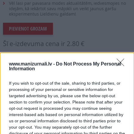
Vēl lasi par pavasara modes aktualitātēm, iedvesmojies no
idejām, kā iekārtot savu mājokli un veikt jaunus garšu
eksperimentus Lieldienu galdam!
PIEVIENOT GROZAM
Šī e-izdevuma cena ir
2.80 €
vai
www.manizurnali.lv -
Do Not Process My Personal
Information
Abonēt izdevumu
If you wish to opt-out of the sale, sharing to third parties, or
processing of your personal or sensitive information for
targeted advertising by us, please use the below opt-out
Drukāts izdevums
section to confirm your selection. Please note that after your
opt-out request is processed you may continue seeing
interest-based ads based on personal information utilized by
E-izdevums
us or personal information disclosed to third parties prior to
your opt-out. You may separately opt-out of the further
disclosure of your personal information by third parties on the