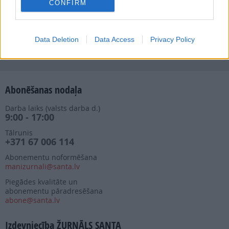
Seko mums
CONFIRM
Nepalaid garām akcijas un jaunumus
Data Deletion
Data Access
Privacy Policy
Abonēšanas nodaļa
Darba laiks (valsts darba d.)
9:00 - 17:00
Tālrunis
+371 67 006 114
Abonementu noformēšana
manizurnali@santa.lv
Piegādes kvalitāte un
abonementu pāradresēšana
abone@santa.lv
Izdevniecība ŽURNĀLS SANTA