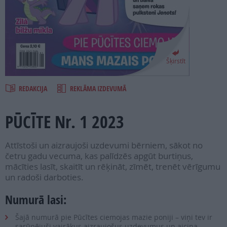
PROJEKTI
SEARCH
Šķirstīt
REDAKCIJA
REKLĀMA IZDEVUMĀ
PŪCĪTE Nr. 1 2023
Attīstoši un aizraujoši uzdevumi bērniem, sākot no
četru gadu vecuma, kas palīdzēs apgūt burtiņus,
mācīties lasīt, skaitīt un rēķināt, zīmēt, trenēt vērīgumu
un radoši darboties.
Numurā lasi:
Šajā numurā pie Pūcītes ciemojas mazie poniji – viņi tev ir
sarūpējuši vairākus aizraujošus uzdevumus un aicina