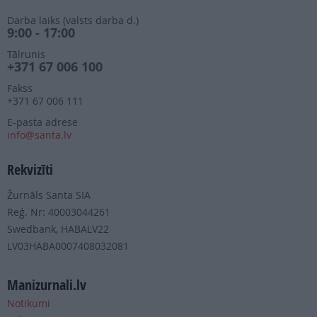
Darba laiks (valsts darba d.)
9:00 - 17:00
Tālrunis
+371 67 006 100
Fakss
+371 67 006 111
E-pasta adrese
info@santa.lv
Rekvizīti
Žurnāls Santa SIA
Reģ. Nr: 40003044261
Swedbank, HABALV22
LV03HABA0007408032081
Manizurnali.lv
Notikumi