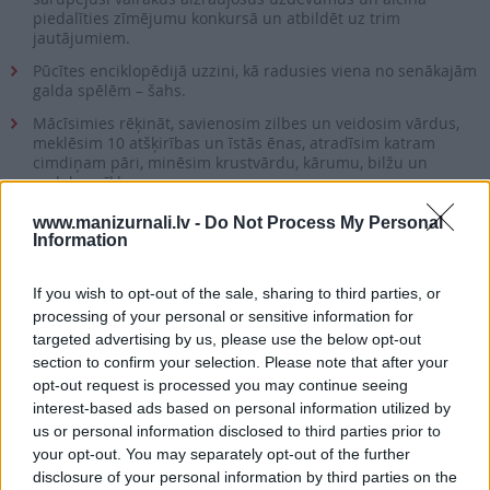
piedalīties zīmējumu konkursā un atbildēt uz trim
jautājumiem.
Pūcītes enciklopēdijā uzzini, kā radusies viena no senākajām
galda spēlēm – šahs.
Mācīsimies rēķināt, savienosim zilbes un veidosim vārdus,
meklēsim 10 atšķirības un īstās ēnas, atradīsim katram
cimdiņam pāri, minēsim krustvārdu, kārumu, bilžu un
sudoku mīklu.
Tevi sagaida arī Lielais sniegavīru labirints un būs iespēja
www.manizurnali.lv -
Do Not Process My Personal
izpētīt, kurš no sniegavīriem ir mazākais, kuram garāks
Information
deguns un lielākā cepure, un jāsaskaita sniegavīru melnās
pogas.
If you wish to opt-out of the sale, sharing to third parties, or
Pūcītes stāsts par bebra Bertolda biedējošo sapni.
processing of your personal or sensitive information for
targeted advertising by us, please use the below opt-out
PIEVIENOT GROZAM
section to confirm your selection. Please note that after your
opt-out request is processed you may continue seeing
interest-based ads based on personal information utilized by
Šī e-izdevuma cena ir
1.68 €
us or personal information disclosed to third parties prior to
your opt-out. You may separately opt-out of the further
vai
disclosure of your personal information by third parties on the