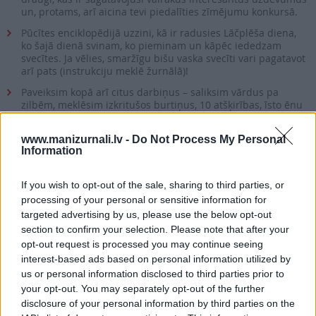
un, protams, arī aicina tevi piedalīties zīmējumu konkursā.
Pūcītes enciklopēdijā uzzini, kā ir radusies Lāčplēša diena,
ko šajā dienā svinam, ko pieminam un kāpēc iededzam
svecītes. Ja vēlies, smaržīgu bišu vaska svecīti vari pagatavot
arī pats (instrukciju meklē žurnālā)!
Paveiksim kopā arī citus darbiņus – saliksim vārdus pa
zilbēm, meklēsim izkritušos burtiņus, 10 atšķirības, īsto ēnu
puķupodiem, saskaitīsim dārzeņus, kastaņus un zīles,
minēsim ēdienu un krustvārdu mīklu, detektīva uzdevumu
www.manizurnali.lv -
Do Not Process My Personal
un bilžu mīklu par Latvijas putniem.
Information
Pūcītes stāsts par žagatu Žozefīni, kuras smalkajā mājā logu
rotāja jauni aizkari, – viņa kaut kā bija tikusi pie pavisam īsta
If you wish to opt-out of the sale, sharing to third parties, or
Latvijas karoga!
processing of your personal or sensitive information for
targeted advertising by us, please use the below opt-out
PIEVIENOT GROZAM
section to confirm your selection. Please note that after your
opt-out request is processed you may continue seeing
Šī e-izdevuma cena ir
1.52 €
interest-based ads based on personal information utilized by
us or personal information disclosed to third parties prior to
your opt-out. You may separately opt-out of the further
vai
disclosure of your personal information by third parties on the
`