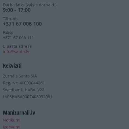
Darba laiks (valsts darba d.)
9:00 - 17:00
Tālrunis
+371 67 006 100
Fakss
+371 67 006 111
E-pasta adrese
info@santa.lv
Rekvizīti
Žurnāls Santa SIA
Reģ. Nr: 40003044261
Swedbank, HABALV22
LV03HABA0007408032081
Manizurnali.lv
Notikumi
Izdevumi