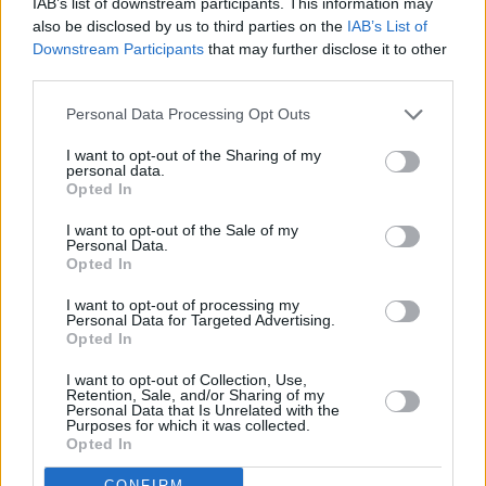
IAB’s list of downstream participants. This information may
also be disclosed by us to third parties on the
IAB’s List of
Downstream Participants
that may further disclose it to other
third parties.
E-izdevumu arhīvs
Personal Data Processing Opt Outs
I want to opt-out of the Sharing of my
personal data.
MEKLĒT
Opted In
I want to opt-out of the Sale of my
SKATĪT ŽURNĀLA ARHĪVU
Personal Data.
Opted In
I want to opt-out of processing my
Personal Data for Targeted Advertising.
Opted In
Dalies
I want to opt-out of Collection, Use,
Retention, Sale, and/or Sharing of my
Personal Data that Is Unrelated with the
Purposes for which it was collected.
Opted In
Seko mums
CONFIRM