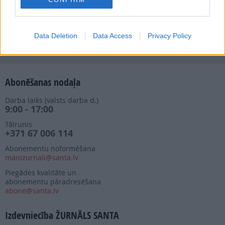
Nepalaid garām akcijas un jaunumus
Data Deletion
Data Access
Privacy Policy
Abonēšanas nodaļa
Darba laiks (valsts darba d.)
9:00 - 17:00
Tālrunis
+371 67 006 114
Abonementu noformēšana
manizurnali@santa.lv
Piegādes kvalitāte un
abonementu pāradresēšana
abone@santa.lv
Izdevniecība ŽURNĀLS SANTA