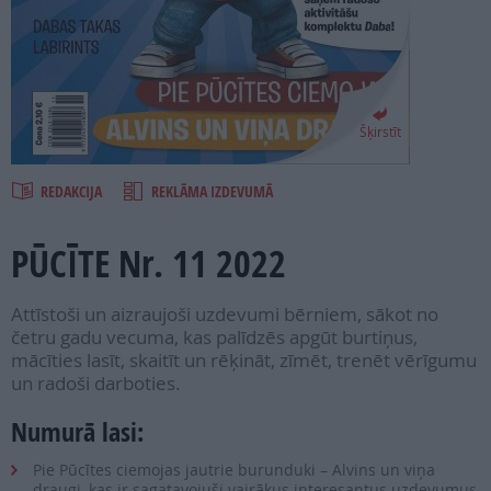
PROJEKTI
SEARCH
Šķirstīt
REDAKCIJA
REKLĀMA IZDEVUMĀ
PŪCĪTE Nr. 11 2022
Attīstoši un aizraujoši uzdevumi bērniem, sākot no
četru gadu vecuma, kas palīdzēs apgūt burtiņus,
mācīties lasīt, skaitīt un rēķināt, zīmēt, trenēt vērīgumu
un radoši darboties.
Numurā lasi:
Pie Pūcītes ciemojas jautrie burunduki – Alvins un viņa
draugi, kas ir sagatavojuši vairākus interesantus uzdevumus