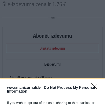
Šī e-izdevuma cena ir
1.76 €
vai
Abonēt izdevumu
Drukāts izdevums
E-izdevums
Abonēšanas perioda sākums:
2026. gada septembris
www.manizurnali.lv -
Do Not Process My Personal
Information
Mēnešu skaits:
If you wish to opt-out of the sale, sharing to third parties, or