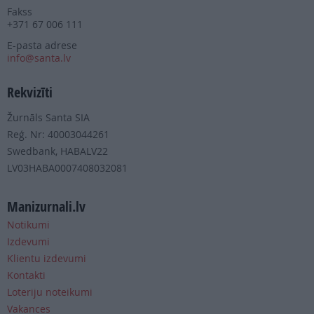
Fakss
+371 67 006 111
E-pasta adrese
info@santa.lv
Rekvizīti
Žurnāls Santa SIA
Reģ. Nr: 40003044261
Swedbank, HABALV22
LV03HABA0007408032081
Manizurnali.lv
Notikumi
Izdevumi
Klientu izdevumi
Kontakti
Loteriju noteikumi
Vakances