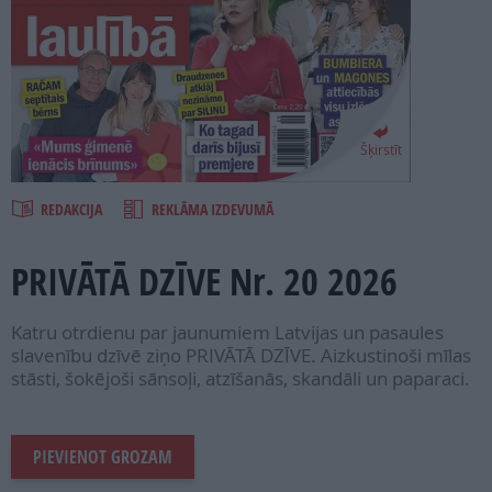
PROJEKTI
SEARCH
Šķirstīt
REDAKCIJA
REKLĀMA IZDEVUMĀ
PRIVĀTĀ DZĪVE Nr. 20 2026
Katru otrdienu par jaunumiem Latvijas un pasaules
slavenību dzīvē ziņo PRIVĀTĀ DZĪVE. Aizkustinoši mīlas
stāsti, šokējoši sānsoļi, atzīšanās, skandāli un paparaci.
PIEVIENOT GROZAM