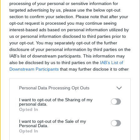
4 mēneši /
36.00 Eur
processing of your personal or sensitive information for
targeted advertising by us, please use the below opt-out
section to confirm your selection. Please note that after your
17 izdevumi / 2.12 Eur par izdevumu *
opt-out request is processed you may continue seeing
interest-based ads based on personal information utilized by
*Visas cenas portālā ManiZurnali.lv norādītas € ar PVN.
Žurnālu izdevumu skaits var atšķirties, kā to nosaka Lietošanas
us or personal information disclosed to third parties prior to
noteikumi
your opt-out. You may separately opt-out of the further
disclosure of your personal information by third parties on the
IAB’s list of downstream participants. This information may
also be disclosed by us to third parties on the
IAB’s List of
Downstream Participants
that may further disclose it to other
third parties.
`
Personal Data Processing Opt Outs
I want to opt-out of the Sharing of my
Seko mums
personal data.
Opted In
I want to opt-out of the Sale of my
Personal Data.
Opted In
E-izdevumu arhīvs