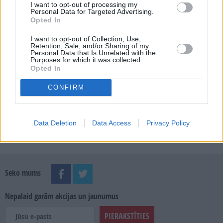
I want to opt-out of processing my
Personal Data for Targeted Advertising.
Opted In
MEKLĒT
I want to opt-out of Collection, Use,
Retention, Sale, and/or Sharing of my
Personal Data that Is Unrelated with the
Purposes for which it was collected.
SKATĪT ŽURNĀLA ARHĪVU
Opted In
CONFIRM
Data Deletion
Data Access
Privacy Policy
Dalies
Seko mums
Nepalaid garām akcijas un jaunumus