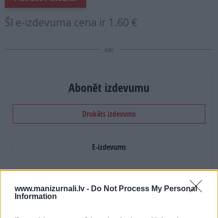
Šī e-izdevuma cena ir
1.60 €
vai
Abonēt izdevumu
Drukāts izdevums
E-izdevums
Abonēšanas perioda sākums:
www.manizurnali.lv -
Do Not Process My Personal
2026. gada septembris
Information