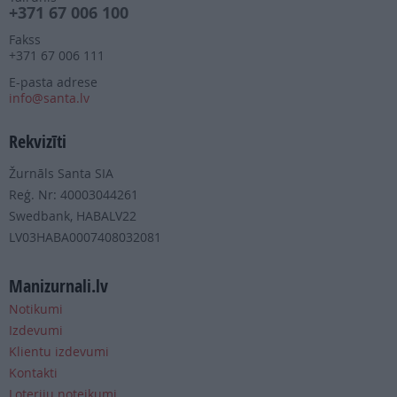
+371 67 006 100
Fakss
+371 67 006 111
E-pasta adrese
info@santa.lv
Rekvizīti
Žurnāls Santa SIA
Reģ. Nr: 40003044261
Swedbank, HABALV22
LV03HABA0007408032081
Manizurnali.lv
Notikumi
Izdevumi
Klientu izdevumi
Kontakti
Loteriju noteikumi