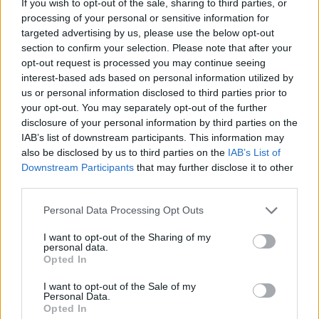
Mēnešu skaits:
If you wish to opt-out of the sale, sharing to third parties, or
processing of your personal or sensitive information for
4 mēneši /
36.00 Eur
targeted advertising by us, please use the below opt-out
section to confirm your selection. Please note that after your
opt-out request is processed you may continue seeing
17 izdevumi / 2.12 Eur par izdevumu *
interest-based ads based on personal information utilized by
*Visas cenas portālā ManiZurnali.lv norādītas € ar PVN.
us or personal information disclosed to third parties prior to
Žurnālu izdevumu skaits var atšķirties, kā to nosaka Lietošanas
your opt-out. You may separately opt-out of the further
noteikumi
disclosure of your personal information by third parties on the
IAB’s list of downstream participants. This information may
also be disclosed by us to third parties on the
IAB’s List of
Downstream Participants
that may further disclose it to other
third parties.
`
Personal Data Processing Opt Outs
I want to opt-out of the Sharing of my
personal data.
Seko mums
Opted In
I want to opt-out of the Sale of my
Personal Data.
Opted In