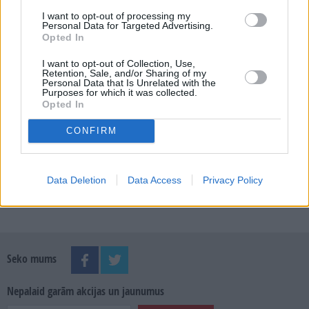
E-izdevumu arhīvs
I want to opt-out of processing my
Personal Data for Targeted Advertising.
Opted In
I want to opt-out of Collection, Use,
MEKLĒT
Retention, Sale, and/or Sharing of my
Personal Data that Is Unrelated with the
Purposes for which it was collected.
Opted In
SKATĪT ŽURNĀLA ARHĪVU
CONFIRM
Data Deletion
Data Access
Privacy Policy
Dalies
Seko mums
Nepalaid garām akcijas un jaunumus