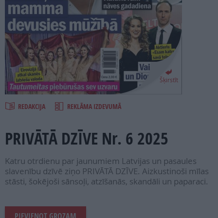
PROJEKTI
SEARCH
Šķirstīt
REDAKCIJA
REKLĀMA IZDEVUMĀ
PRIVĀTĀ DZĪVE Nr. 6 2025
Katru otrdienu par jaunumiem Latvijas un pasaules
slavenību dzīvē ziņo PRIVĀTĀ DZĪVE. Aizkustinoši mīlas
stāsti, šokējoši sānsoļi, atzīšanās, skandāli un paparaci.
PIEVIENOT GROZAM